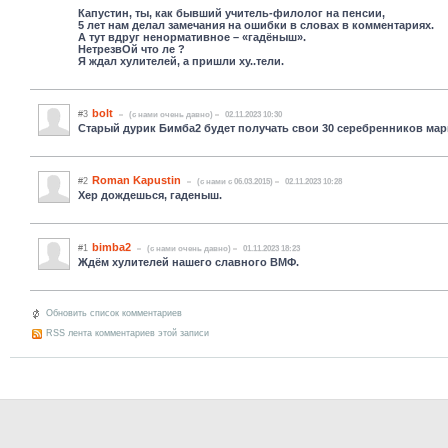
Капустин, ты, как бывший учитель-филолог на пенсии,
5 лет нам делал замечания на ошибки в словах в комментариях.
А тут вдруг ненормативное – «гадёныш».
НетрезвОй что ле ?
Я ждал хулителей, а пришли ху..тели.
bolt
#3
(c нами очень давно)
02.11.2023 10:30
Старый дурик Бимба2 будет получать свои 30 серебренников мар
Roman Kapustin
#2
(c нами с 06.03.2015)
02.11.2023 10:28
Хер дождешься, гаденыш.
bimba2
#1
(c нами очень давно)
01.11.2023 18:23
Ждём хулителей нашего славного ВМФ.
Обновить список комментариев
RSS лента комментариев этой записи