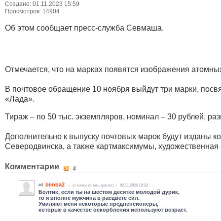
Создано: 01.11.2023 15:59
Просмотров: 14904
Об этом сообщает пресс-служба Севмаша.
Отмечается, что на марках появятся изображения атомны
В почтовое обращение 10 ноября выйдут три марки, посв
«Лада».
Тираж – по 50 тыс. экземпляров, номинал – 30 рублей, ра
Дополнительно к выпуску почтовых марок будут изданы к
Северодвинска, а также картмаксимумы, художественная о
Комментарии
bimba2
#4
(c нами очень давно)
02.11.2023 18:22
Болтик, если ты на шестом десятке молодой дурик,
то я вполне мужчина в расцвете сил.
Умиляют меня некоторые предпенсионеры,
которые в качестве оскорбления используют возраст.