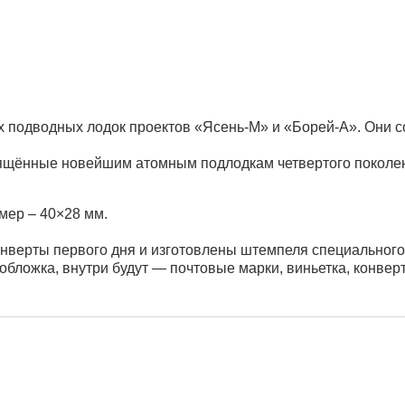
х подводных лодок проектов «Ясень-М» и «Борей-А». Они 
ящённые новейшим атомным подлодкам четвертого поколени
змер – 40×28 мм.
онверты первого дня и изготовлены штемпеля специального
бложка, внутри будут — почтовые марки, виньетка, конвер