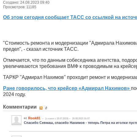
Создано: 24.08.2023 09:40
Просмотров: 11185
Об этом сегодня сообщает ТАСС со ссылкой на источ
"Стоимость ремонта и модернизации "Адмирала Нахимова" 
предел", - сказал источник ТАСС.
Отмечается, что по данным собеседника агентства, подо
увеличиваются требования ВМФ к проводимым на крейсе
ТАРКР "Адмирал Нахимов" проходит ремонт и модернизаци
Ране говорилось, что крейсер «Адмирал Нахимов»
по
2024 году.
Комментарии
Rook81
#4
(c нами с 18.07.2019)
26.08.2023 16:07
Спасибо Севмаш, спасибо Нахимов - теперь Петра на иголки пустят