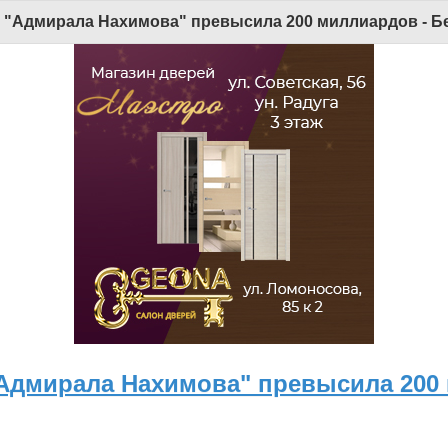
Версия для мобильных
|
Версия для ПК
 "Адмирала Нахимова" превысила 200 миллиардов - Бе
© 2026 Беломорканал Северодвинск tv29.ru
Joomla!
is Free Software released under the GNU General Public License.
Mobile version by
Mobile Joomla!
Desktop Version
х технологий и массовых коммуникаций (Роскомнадзор). Учредитель: ООО "ТВ29". Главный редактор: Рудалев А.Г.
льна. Использование материалов ИА «Беломорканал» в коммерческих целях без письменного разрешения агентства не допускается. 18+
"Адмирала Нахимова" превысила 200