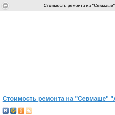
Стоимость ремонта на "Севмаше"
СИ "Информационное агентство "Беломорканал" регистрационный номер ЭЛ № ФС77-77001 от 08.11.2019, выдан Федеральной службой по надзору в сфере связи, информационны
Беломорканал - новостной сайт Архангельской области: новости Северодвинска, новости поморья, происшествия в Архангельске, мэрия Архангельска
Все права на материалы, опубликованные на сайте, защищены в соответствии с российским и международным законодательством об авторском праве и смежных правах.
При любом использовании текстовых, аудио-, фото- и видеоматериалов ссылка на www.tv29.ru обязательна. При цитировании информации гиперссылка на www.tv29.ru обязате
Стоимость ремонта на "Севмаше" 