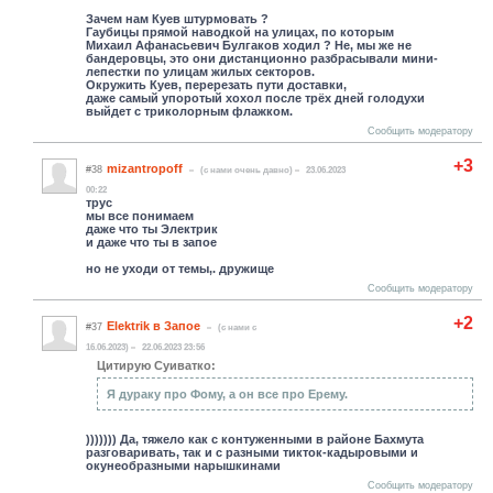
Зачем нам Куев штурмовать ?
Гаубицы прямой наводкой на улицах, по которым
Михаил Афанасьевич Булгаков ходил ? Не, мы же не
бандеровцы, это они дистанционно разбрасывали мини-
лепестки по улицам жилых секторов.
Окружить Куев, перерезать пути доставки,
даже самый упоротый хохол после трёх дней голодухи
выйдет с триколорным флажком.
Сообщить модератору
+3
mizantropoff
#38
(c нами очень давно)
23.06.2023
00:22
трус
мы все понимаем
даже что ты Электрик
и даже что ты в запое
но не уходи от темы,. дружище
Сообщить модератору
+2
Elektrik в Запое
#37
(c нами с
16.06.2023)
22.06.2023 23:56
Цитирую Суиватко:
Я дураку про Фому, а он все про Ерему.
))))))) Да, тяжело как с контуженными в районе Бахмута
разговаривать, так и с разными тикток-кадыровыми и
окунеобразными нарышкинами
Сообщить модератору