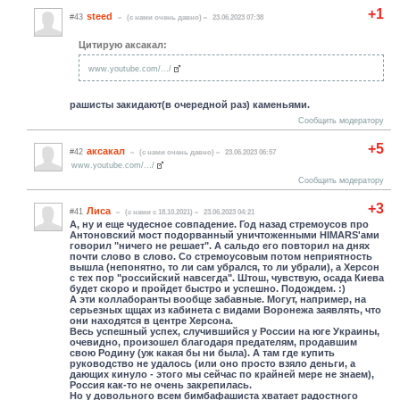
+1
steed
#43
(c нами очень давно)
23.06.2023 07:38
Цитирую аксакал:
www.youtube.com/.../
рашисты закидают(в очередной раз) каменьями.
Сообщить модератору
+5
аксакал
#42
(c нами очень давно)
23.06.2023 06:57
www.youtube.com/.../
Сообщить модератору
+3
Лиса
#41
(c нами с 18.10.2021)
23.06.2023 04:21
А, ну и еще чудесное совпадение. Год назад стремоусов про
Антоновский мост подорванный уничтоженными HIMARS'ами
говорил "ничего не решает". А сальдо его повторил на днях
почти слово в слово. Со стремоусовым потом неприятность
вышла (непонятно, то ли сам убрался, то ли убрали), а Херсон
с тех пор "российский навсегда". Штош, чувствую, осада Киева
будет скоро и пройдет быстро и успешно. Подождем. :)
А эти коллаборанты вообще забавные. Могут, например, на
серьезных щщах из кабинета с видами Воронежа заявлять, что
они находятся в центре Херсона.
Весь успешный успех, случившийся у России на юге Украины,
очевидно, произошел благодаря предателям, продавшим
свою Родину (уж какая бы ни была). А там где купить
руководство не удалось (или оно просто взяло деньги, а
дающих кинуло - этого мы сейчас по крайней мере не знаем),
Россия как-то не очень закрепилась.
Но у довольного всем бимбафашиста хватает радостного