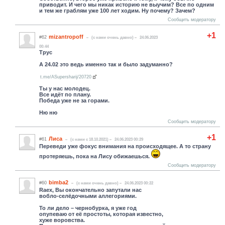
приводит. И чего мы никак историю не выучим? Все по одним
и тем же граблям уже 100 лет ходим. Ну почему? Зачем?
Сообщить модератору
+1
mizantropoff
#62
(c нами очень давно)
24.06.2023
00:44
Трус
А 24.02 это ведь именно так и было задуманно?
t.me/ASupersharij/20720
Ты у нас молодец.
Все идёт по плану.
Победа уже не за горами.
Ню ню
Сообщить модератору
+1
Лиса
#61
(c нами с 18.10.2021)
24.06.2023 00:29
Переведи уже фокус внимания на происходящее. А то страну
протеряешь, пока на Лису обижаешься.
Сообщить модератору
bimba2
#60
(c нами очень давно)
24.06.2023 00:22
Raex, Вы окончательно запутали нас
вобло-селёдочными аллегориями.
То ли дело – чернобурка, я уже год
опупеваю от её простоты, которая известно,
хуже воровства.