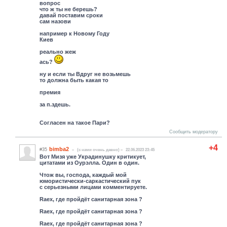
вопрос
что ж ты не берешь?
давай поставим сроки
сам назови
например к Новому Году
Киев
реально жеж
ась?
ну и если ты Вдруг не возьмешь
то должна быть какая то
премия
за п.здешь.
Согласен на такое Пари?
Сообщить модератору
+4
bimba2
#35
(c нами очень давно)
22.06.2023 23:45
Вот Мизя уже Украдинушку критикует,
цитатами из Оурэлла. Один в один.
Чтож вы, господа, каждый мой
юмористически-саркастический пук
с серьезными лицами комментируете.
Raex, где пройдёт санитарная зона ?
Raex, где пройдёт санитарная зона ?
Raex, где пройдёт санитарная зона ?