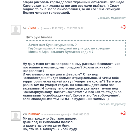
азарта рисовать карты дележа Украины и объяснять, что надо
Киев осадить, и хохлы за три дня все сами выйдут. :) Сразу
видно: то ли в запое бимбафашист, то ли его 10 кВ жахнули.
Болеет человек головушкой.
Сообщить модератору
+3
Лиса
#40
(c нами с 18.10.2021)
23.06.2023 04:07
Цитирую bimba2:
Зачем нам Куев штурмовать ?
Гаубицы прямой наводкой на улицах, по которым
Михаил Афанасьевич Булгаков ходил ?
Ну да, у меня тот же вопрос: почему ракеты и беспилотники
постоянно в жилые дома попадают? Хохлы их на себя
направляют?
И что мешало за три дня в феврале? С тех пор
"освобождение" идет больше отрицательное. И зачем тебе
территория, если на ней живут "упоротые хохлы"? Ты ж все
равно там по улицам ходить не сможешь, даже если все
захватишь. И почему ты стесняешься уже захват земли под
"санитарную зону" назвать захватом? А все как-то стыдливо
называешь "освобождением". Какое ж это "освобождение",
если свободными там ни ты не будешь, ни хохлы? :)
Сообщить модератору
+3
bimba2
#39
(c нами очень давно)
23.06.2023 00:52
Мизя, я когда-то был электриком,
даже под 10 киловольт ползал,
и даже в запое когда-то был,
но, это не я. Клянусь, Лисой буду.