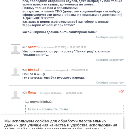
всё, последний сторонник сдулся, даже камрад dv вон только
молча плюсики ставит, аргументов не имеет...
Потому только Вас и спрашиваем:
вот достигли целей СВО (допустим когда-нибудь кто нибудь
сформулирует эти цели и обозначит признаки их достижения)
А ДАЛЬШЕ ЧТО???
как жить в новом жестоком мире? как уберечь новые
территории от новых прилётов?
какой ширины должна быть санитарная зона?
Сообщить модератору
Silent C
#27
(c нами с 27.03.2023)
22.06.2023 21:21
Что то напомнило группировку "Ленинград" с клипом
"Аналоговнет"...
Сообщить модератору
bimba2
#26
(c нами очень давно)
22.06.2023 20:42
Пошла в ж….у,
генетическая ошибка русского народа.
Сообщить модератору
+2
Лиса
#25
(c нами с 18.10.2021)
22.06.2023 19:31
Цитирую bimba2:
Если я – «фашист», то ты
Мы используем cookies для обработки персональных
Со мной все понятно. Ты raex'у на вопрос ответишь? :)
данных для улучшения качества и удобства использования
Сообщить модератору