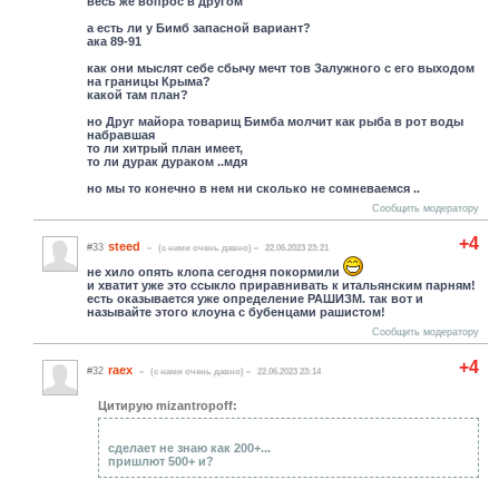
весь же вопрос в другом
а есть ли у Бимб запасной вариант?
ака 89-91
как они мыслят себе сбычу мечт тов Залужного с его выходом
на границы Крыма?
какой там план?
но Друг майора товарищ Бимба молчит как рыба в рот воды
набравшая
то ли хитрый план имеет,
то ли дурак дураком ..мдя
но мы то конечно в нем ни сколько не сомневаемся ..
Сообщить модератору
+4
steed
#33
(c нами очень давно)
22.06.2023 23:21
не хило опять клопа сегодня покормили
и хватит уже это ссыкло приравнивать к итальянским парням!
есть оказывается уже определение РАШИЗМ. так вот и
называйте этого клоуна с бубенцами рашистом!
Сообщить модератору
+4
raex
#32
(c нами очень давно)
22.06.2023 23:14
Цитирую mizantropoff:
сделает не знаю как 200+...
пришлют 500+ и?