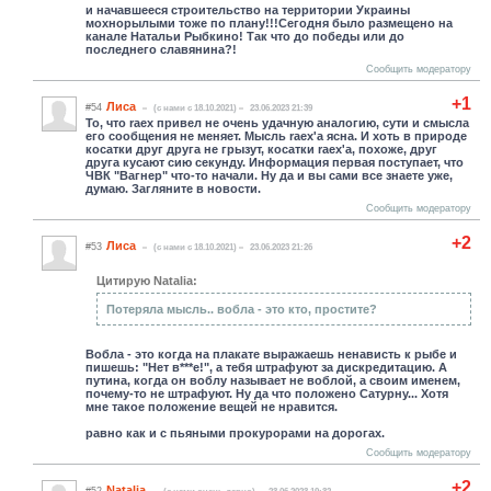
и начавшееся строительство на территории Украины
мохнорылыми тоже по плану!!!Сегодня было размещено на
канале Натальи Рыбкино! Так что до победы или до
последнего славянина?!
Сообщить модератору
+1
Лиса
#54
(c нами с 18.10.2021)
23.06.2023 21:39
То, что raex привел не очень удачную аналогию, сути и смысла
его сообщения не меняет. Мысль raex'а ясна. И хоть в природе
косатки друг друга не грызут, косатки raex'а, похоже, друг
друга кусают сию секунду. Информация первая поступает, что
ЧВК "Вагнер" что-то начали. Ну да и вы сами все знаете уже,
думаю. Загляните в новости.
Сообщить модератору
+2
Лиса
#53
(c нами с 18.10.2021)
23.06.2023 21:26
Цитирую Natalia:
Потеряла мысль.. вобла - это кто, простите?
Вобла - это когда на плакате выражаешь ненависть к рыбе и
пишешь: "Нет в***е!", а тебя штрафуют за дискредитацию. А
путина, когда он воблу называет не воблой, а своим именем,
почему-то не штрафуют. Ну да что положено Сатурну... Хотя
мне такое положение вещей не нравится.
равно как и с пьяными прокурорами на дорогах.
Сообщить модератору
+2
Natalia