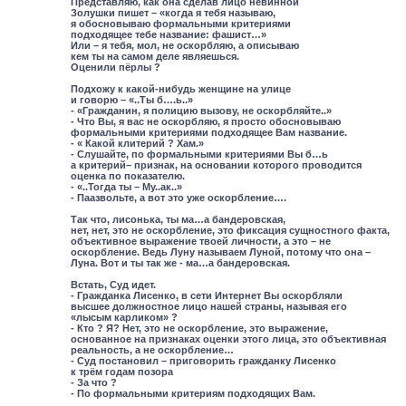
Представляю, как она сделав лицо невинной
Золушки пишет – «когда я тебя называю,
я обосновываю формальными критериями
подходящее тебе название: фашист…»
Или – я тебя, мол, не оскорбляю, а описываю
кем ты на самом деле являешься.
Оценили пёрлы ?
Подхожу к какой-нибудь женщине на улице
и говорю – «..Ты б….ь..»
- «Гражданин, я полицию вызову, не оскорбляйте..»
- Что Вы, я вас не оскорбляю, я просто обосновываю
формальными критериями подходящее Вам название.
- « Какой клитерий ? Хам.»
- Слушайте, по формальными критериями Вы б…ь
а критерий– признак, на основании которого проводится
оценка по показателю.
- «..Тогда ты – Му..ак..»
- Паазвольте, а вот это уже оскорбление….
Так что, лисонька, ты ма…а бандеровская,
нет, нет, это не оскорбление, это фиксация сущностного факта,
объективное выражение твоей личности, а это – не
оскорбление. Ведь Луну называем Луной, потому что она –
Луна. Вот и ты так же - ма…а бандеровская.
Встать, Суд идет.
- Гражданка Лисенко, в сети Интернет Вы оскорбляли
высшее должностное лицо нашей страны, называя его
«лысым карликом» ?
- Кто ? Я? Нет, это не оскорбление, это выражение,
основанное на признаках оценки этого лица, это объективная
реальность, а не оскорбление…
- Суд постановил – приговорить гражданку Лисенко
к трём годам позора
- За что ?
- По формальными критериям подходящих Вам.