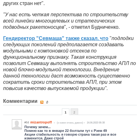
других стран нет".
"У нас есть четкая перспектива по строительству
всей линейки многоцелевых и стратегических
подводных ракетоносцев
", - отметил Будниченко.
Гендиректор "Севмаша" также сказал. что
"
подлодки
следующих поколений предполагается создавать
модульными с компоновкой отсеков по
функциональному признаку. Такая конструкция
позволит Севмашу выполнять строительство АПЛ по
новой блочно-модульной технологии. Внедрение
данной технологии даст возможность существенно
сократить сроки строительства АПЛ, при этом
повысив качество выпускаемой продукции".
Комментарии
1
2
mizantropoff
#64
(c нами очень давно)
24.06.2023 08:38
Почему зачем...
Помню как то в январе 22 болтали тут с Рэем 49
Акции стабильность я говорю страна такая раз и все
изменится. Даже строй