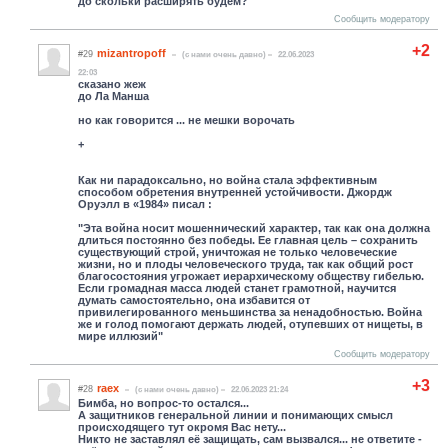
до скольки расширять будем?
Сообщить модератору
+2
mizantropoff
#29
(c нами очень давно)
22.06.2023
22:03
сказано жеж
до Ла Манша
но как говорится ... не мешки ворочать
+
Как ни парадоксально, но война стала эффективным
способом обретения внутренней устойчивости. Джордж
Оруэлл в «1984» писал :
"Эта война носит мошеннический характер, так как она должна
длиться постоянно без победы. Ее главная цель – сохранить
существующий строй, уничтожая не только человеческие
жизни, но и плоды человеческого труда, так как общий рост
благосостояния угрожает иерархическому обществу гибелью.
Если громадная масса людей станет грамотной, научится
думать самостоятельно, она избавится от
привилегированного меньшинства за ненадобностью. Война
же и голод помогают держать людей, отупевших от нищеты, в
мире иллюзий"
Сообщить модератору
+3
raex
#28
(c нами очень давно)
22.06.2023 21:24
Бимба, но вопрос-то остался...
А защитников генеральной линии и понимающих смысл
происходящего тут окромя Вас нету...
Никто не заставлял её защищать, сам вызвался... не ответите -