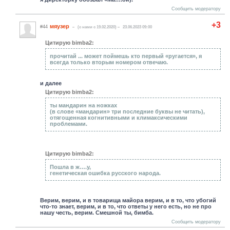
Сообщить модератору
+3
мяузер
#44
(c нами с 19.02.2020)
23.06.2023 09:00
Цитирую bimba2:
прочитай ... может поймешь кто первый «ругается», я
всегда только вторым номером отвечаю.
и далее
Цитирую bimba2:
ты мандарин на ножках
(в слове «мандарин» три последние буквы не читать),
отягощенная когнитивными и климаксическими
проблемами.
Цитирую bimba2:
Пошла в ж….у,
генетическая ошибка русского народа.
Верим, верим, и в товарища майора верим, и в то, что убогий
что-то знает, верим, и в то, что ответы у него есть, но не про
нашу честь, верим. Смешной ты, бимба.
Сообщить модератору