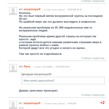
Сообщить модератору
mizantropoff
#59
(c нами очень давно)
23.06.2023 23:18
Конечно.
Но это был первый мятеж вооруженной группы за последние
30 лет
По крайней мере так это должно выглядеть в инфополе.
Но реальная проблема не 25 .000 недовольных чем то
вооруженных людей.
Реальная проблема армия другой страны на которую так
просто ..мдя
и которая используется самыми развитыми странами мира в
рамках прокси войны с нами.
Которой дадут все что угодно и ничего не жалко.
Там так просто не отделаешься.
Сообщить модератору
Лиса
#58
(c нами с 18.10.2021)
23.06.2023 23:00
Цитирую mizantropoff:
Или опять рассосётся?
Думаю, пригожин проиграет.
Сообщить модератору
+2
mizantropoff
#57
(c нами очень давно)
23.06.2023
22:31