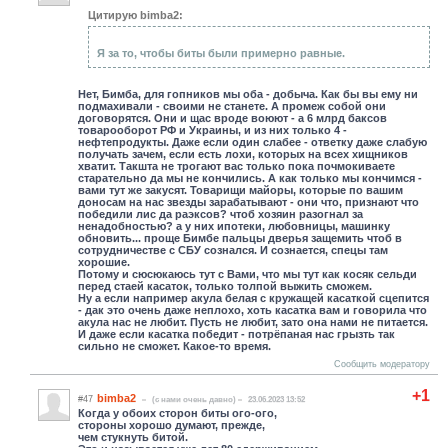
Цитирую bimba2:
Я за то, чтобы биты были примерно равные.
Нет, Бимба, для гопников мы оба - добыча. Как бы вы ему ни
подмахивали - своими не станете. А промеж собой они
договорятся. Они и щас вроде воюют - а 6 млрд баксов
товарооборот РФ и Украины, и из них только 4 -
нефтепродукты. Даже если один слабее - ответку даже слабую
получать зачем, если есть лохи, которых на всех хищников
хватит. Такшта не трогают вас только пока почмокиваете
старательно да мы не кончились. А как только мы кончимся -
вами тут же закусят. Товарищи майоры, которые по вашим
доносам на нас звезды зарабатывают - они что, признают что
победили лис да раэксов? чтоб хозяин разогнал за
ненадобностью? а у них ипотеки, любовницы, машинку
обновить... проще Бимбе пальцы дверья защемить чтоб в
сотрудничестве с СБУ сознался. И сознается, спецы там
хорошие.
Потому и сюсюкаюсь тут с Вами, что мы тут как косяк сельди
перед стаей касаток, только толпой выжить сможем.
Ну а если например акула белая с кружащей касаткой сцепится
- дак это очень даже неплохо, хоть касатка вам и говорила что
акула нас не любит. Пусть не любит, зато она нами не питается.
И даже если касатка победит - потрёпаная нас грызть так
сильно не сможет. Какое-то время.
Сообщить модератору
+1
bimba2
#47
(c нами очень давно)
23.06.2023 13:52
Когда у обоих сторон биты ого-ого,
стороны хорошо думают, прежде,
чем стукнуть битой.