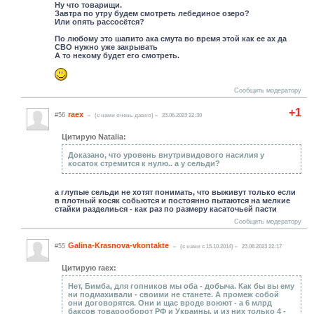
Ну что товарищи.
Завтра по утру будем смотреть лебединое озеро?
Или опять рассосётся?
По любому это шапито ака смута во время этой как ее ах да
СВО нужно уже закрывать
А то некому будет его смотреть.
Сообщить модератору
+1
raex
#56
(c нами очень давно)
23.06.2023 22:30
Цитирую Natalia:
Доказано, что уровень внутривидового насилия у
косаток стремится к нулю.. а у сельди?
а глупые сельди не хотят понимать, что выживут только если
в плотный косяк собьются и постоянно пытаются на мелкие
стайки разделиься - как раз по размеру касаточьей пасти
Сообщить модератору
Galina-Krasnova-vkontakte
#55
(c нами с 15.10.2014)
23.06.2023 22:17
Цитирую raex:
Нет, Бимба, для гопников мы оба - добыча. Как бы вы ему
ни подмахивали - своими не станете. А промеж собой
они договорятся. Они и щас вроде воюют - а 6 млрд
баксов товарооборот РФ и Украины, и из них только 4 -