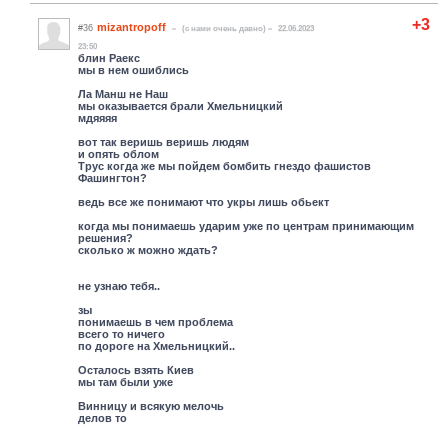
+3
mizantropoff
#36
(c нами очень давно)
22.06.2023
23:50
блин Раекс
мы в нем ошиблись
Ла Манш не Наш
мы оказывается брали Хмельницкий
мдяяяя
вот так веришь веришь людям
и опять облом
Трус когда же мы пойдем бомбить гнездо фашистов
Фашингтон?
ведь все же понимают что укры лишь обьект
когда мы понимаешь ударим уже по центрам принимающим
решения?
сколько ж можно ждать?
не узнаю тебя..
зы
понимаешь в чем проблема
всего то ничего
по дороге на Хмельницкий..
Осталось взять Киев
мы там были уже
Винницу и всякую мелочь
делов то