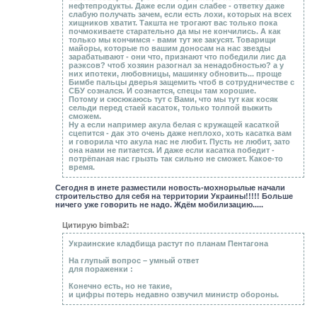
нефтепродукты. Даже если один слабее - ответку даже
слабую получать зачем, если есть лохи, которых на всех
хищников хватит. Такшта не трогают вас только пока
почмокиваете старательно да мы не кончились. А как
только мы кончимся - вами тут же закусят. Товарищи
майоры, которые по вашим доносам на нас звезды
зарабатывают - они что, признают что победили лис да
раэксов? чтоб хозяин разогнал за ненадобностью? а у
них ипотеки, любовницы, машинку обновить... проще
Бимбе пальцы дверья защемить чтоб в сотрудничестве с
СБУ сознался. И сознается, спецы там хорошие.
Потому и сюсюкаюсь тут с Вами, что мы тут как косяк
сельди перед стаей касаток, только толпой выжить
сможем.
Ну а если например акула белая с кружащей касаткой
сцепится - дак это очень даже неплохо, хоть касатка вам
и говорила что акула нас не любит. Пусть не любит, зато
она нами не питается. И даже если касатка победит -
потрёпаная нас грызть так сильно не сможет. Какое-то
время.
Сегодня в инете разместили новость-мохнорылые начали
строительство для себя на территории Украины!!!!! Больше
ничего уже говорить не надо. Ждём мобилизацию.....
Цитирую bimba2:
Украинские кладбища растут по планам Пентагона
На глупый вопрос – умный ответ
для пораженки :
Конечно есть, но не такие,
и цифры потерь недавно озвучил министр обороны.