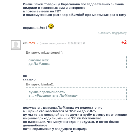
Иначе Зачем товарища Караганова последовательно сначала
пиарили в текстовых сми и интернете
а потом вывели на ТВ?
и поэтому же наш разговор с Бимбой про мосты как раз в тему
веришь в Это?
Сообщить модератору
+2
raex
#30
(c нами очень давно)
22.06.2023 22:34
Цитирую mizantropoff:
сказано жеж
до Ла Манша
не
сказано
Цитирую bimba2:
лучше переименовать
в ... «Расширитель Ла-Манша»
получается, ширины Ла-Манша тут недостаточно
а ширина его колеблется от 32-х км до 250-ти
ну мы кста в соседней ветке другим путём к этому же значению
ширины приходили, меньше 300 км бесполезно
но ванговали, что могут негодяи придумать и нечто более
дальнобойное
вот и спрашиваю у сведущего камрада