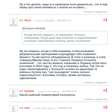
Ну а что делать, надо ж в правовом поле держаться... это я еще
абзац про свою ненависть к вобле не вставил...
Сообщить модератору
+1
Лиса
#50
(c нами с 18.10.2021)
23.06.2023 17:27
Цитирую bimba2:
Когда битой страшно, то нанимают гопника,
(например, Укру) дают ему ножичек и подталкивают
потыкать противную сторону, авось получится.
Ну, во-первых, когда я тебя называю, я обосновываю
формальными критериями подходящее тебе название:
фашист. Ты же просто обзываешься. В этом и разница, в этом
товарищ Мяузер прав. А вот "наняли Украину потыкать
ножичком" - это чистое вранье, первыми в Украину вторглись
россияне в 2014 году. С тех пор и началась война. Так что не
надо перекладывать с больной головы на здоровую. А
вяканье путина про "нас вынудили" очень сильно
перекликается с воплями гитлера, прямо риторика
одинаковая.
Сообщить модератору
+1
bimba2
#49
(c нами очень давно)
23.06.2023 16:46
Какой рыбный комментарий получился.
Сообщить модератору
+2
raex
#48
(c нами очень давно)
23.06.2023 16:16