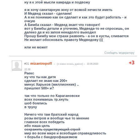
ну я к этой мысли камрада и подвожу
я ж хочу санитарную зону от всякой нечисти иметь
И Медвед сказал - сделаем!
А я не понимаю как он сделает и как это будет работать - и
очкую
А Бимба сказал - Медвед знает что говорит!
вот у Бимбы детали и уточняю, Медведа-то не спросишь, он
далеко да и из запоя ненадолго выходил
Прошу Бимбу мои страхи развеять - а он в кусты, сливается
Не желает обосновать правоту Медведову (((
или не может
Сообщить модератору
+3
mizantropoff
#31
(c нами очень давно)
22.06.2023
22:38
Раекс
ну что ты как дитя
сделает не знаю как 200+
минус Харьков (миллионник) ..
пришлют 500+ и?
так что только по Карагановски
всех понимаешь тр.хнуть
шоб боялись
в труху
Ничего что там братский народ
розы ветров и вообще чье то мнение
главное всех победить
ибо наша цель
сохранить существующий строй
мир во всем мире и всеобщая справедливость
+ борьба с бандерофашизмом