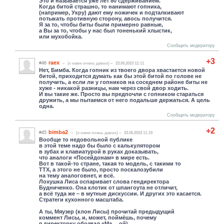
Это и называется уже лет 80 сдерживанием.
Когда битой страшно, то нанимают гопника,
(например, Укру) дают ему ножичек и подталкивают
потыкать противную сторону, авось получится.
Я за то, чтобы биты были примерно равные,
а Вы за то, чтобы у нас был тоненький хлыстик,
или мухобойка.
Сообщить модератору
+3
raex
#46
(c нами очень давно)
23.06.2023 12:11
Нет, Бимба. Когда гопник из твоего двора хвастается новой
битой, приходится думать как бы этой битой по голове не
получить, а если ли у гопников на соседнем районе биты не
хуже - никакой разницы, нам через свой двор ходить.
И вы такие же. Просто вы предпочли с гопником стараться
дружить, а мы пытаемся от него подальше держаться. А цель
одна.
Сообщить модератору
+2
bimba2
#45
(c нами очень давно)
23.06.2023 11:19
Вообще то недовольной публике
в этой теме надо бы было с калькулятором
в зубах и клавиатурой в руках доказывать,
что аналоги «Посейдонам» в мире есть.
Вот в такой-то стране, такая то модель, с такими то
ТТХ, а этого не было, просто поскалозубили
на тему аналоговнет, и всё.
Лохушка Лиса оспаривает слова гендиректора
Будниченко. Она клотик от шпангоута не отличит,
а всё туда же – в мутные дискуссии. И других это касается.
Стратеги кухонного масштаба.
А ты, Мяузер (клон Лисы) прочитай предыдущий
коммент Лисы, и, может, поймёшь, почему
я директорку обозвал «Ма….ой).