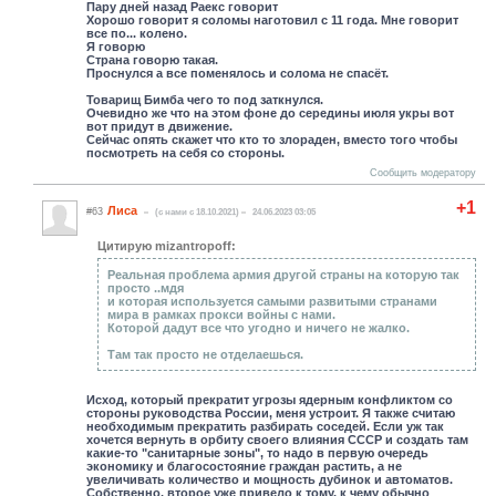
Пару дней назад Раекс говорит
Хорошо говорит я соломы наготовил с 11 года. Мне говорит
все по... колено.
Я говорю
Страна говорю такая.
Проснулся а все поменялось и солома не спасёт.
Товарищ Бимба чего то под заткнулся.
Очевидно же что на этом фоне до середины июля укры вот
вот придут в движение.
Сейчас опять скажет что кто то злораден, вместо того чтобы
посмотреть на себя со стороны.
Сообщить модератору
+1
Лиса
#63
(c нами с 18.10.2021)
24.06.2023 03:05
Цитирую mizantropoff:
Реальная проблема армия другой страны на которую так
просто ..мдя
и которая используется самыми развитыми странами
мира в рамках прокси войны с нами.
Которой дадут все что угодно и ничего не жалко.
Там так просто не отделаешься.
Исход, который прекратит угрозы ядерным конфликтом со
стороны руководства России, меня устроит. Я также считаю
необходимым прекратить разбирать соседей. Если уж так
хочется вернуть в орбиту своего влияния СССР и создать там
какие-то "санитарные зоны", то надо в первую очередь
экономику и благосостояние граждан растить, а не
увеличивать количество и мощность дубинок и автоматов.
Собственно, второе уже привело к тому, к чему обычно