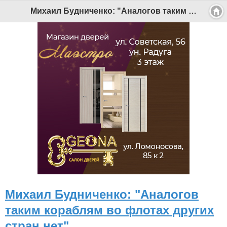
Версия для мобильных
|
Версия для ПК
Михаил Будниченко: "Аналогов таким кораблям во флотах других стран нет" - Беломорканал Северодвинск tv29.ru
© 2026 Беломорканал Северодвинск tv29.ru
Joomla!
is Free Software released under the GNU General Public
License.
Mobile version by
Mobile Joomla!
Desktop Version
СИ "Информационное агентство "Беломорканал" регистрационный номер ЭЛ № ФС77-77001 от 08.11.2019,
выдан Федеральной службой по надзору в сфере связи, информационных технологий и массовых
коммуникаций (Роскомнадзор). Учредитель: ООО "ТВ29". Главный редактор: Рудалев А.Г.
Беломорканал - новостной сайт Архангельской области: новости Северодвинска, новости поморья,
происшествия в Архангельске, мэрия Архангельска
Все права на материалы, опубликованные на сайте, защищены в соответствии с российским и
международным законодательством об авторском праве и смежных правах.
При любом использовании текстовых, аудио-, фото- и видеоматериалов ссылка на www.tv29.ru обязательна.
При цитировании информации гиперссылка на www.tv29.ru обязательна. Использование материалов ИА
«Беломорканал» в коммерческих целях без письменного разрешения агентства не допускается. 18+
Михаил Будниченко: "Аналогов
таким кораблям во флотах других
стран нет"