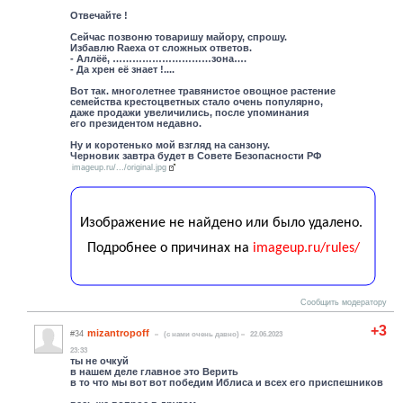
Отвечайте !
Сейчас позвоню товаришу майору, спрошу.
Избавлю Raexа от сложных ответов.
- Аллёё, …………………………зона….
- Да хрен её знает !....
Вот так. многолетнее травянистое овощное растение
семейства крестоцветных стало очень популярно,
даже продажи увеличились, после упоминания
его президентом недавно.
Ну и коротенько мой взгляд на санзону.
Черновик завтра будет в Совете Безопасности РФ
imageup.ru/.../original.jpg
Сообщить модератору
+3
mizantropoff
#34
(c нами очень давно)
22.06.2023
23:33
ты не очкуй
в нашем деле главное это Верить
в то что мы вот вот победим Иблиса и всех его приспешников