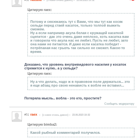
#52
(c нами очень давно)
23.06.2023 19:32
Цитирую raex:
Потому и сюсюкаюсь тут с Вами, что мы тут как косяк
сельди перед стаей касаток, только толпой выжить
сможем.
Ну а если например акула белая с кружащей касаткой
сцепится - дак это очень даже неплохо, хоть касатка вам
и говорила что акула нас не любит. Пусть не любит, зато
она нами не питается. И даже если касатка победит -
потрёпаная нас грызть так сильно не сможет. Какое-то
время.
Доказано, что уровень внутривидового насилия у косаток
стремится к нулю.. а у сельди?
Цитирую raex:
Ну а что делать, надо ж в правовом поле держаться... это
я еще абзац про свою ненависть к вобле не вставил...
Потеряла мысль.. вобла - это кто, простите?
Сообщить модератору
raex
#51
(c нами очень давно)
23.06.2023 18:32
Цитирую bimba2:
Какой рыбный комментарий получился.