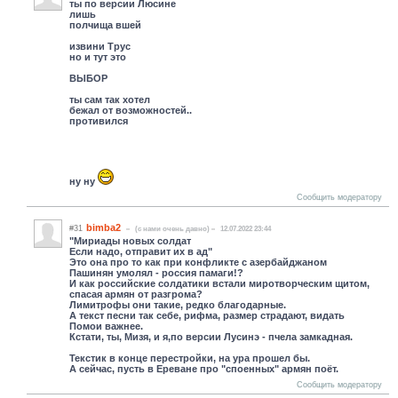
ты по версии Люсине
лишь
полчища вшей
извини Трус
но и тут это
ВЫБОР
ты сам так хотел
бежал от возможностей..
противился
ну ну
Сообщить модератору
bimba2
#31
(c нами очень давно)
12.07.2022 23:44
"Мириады новых солдат
Если надо, отправит их в ад"
Это она про то как при конфликте с азербайджаном
Пашинян умолял - россия памаги!?
И как российские солдатики встали миротворческим щитом,
спасая армян от разгрома?
Лимитрофы они такие, редко благодарные.
А текст песни так себе, рифма, размер страдают, видать
Помои важнее.
Кстати, ты, Мизя, и я,по версии Лусинэ - пчела замкадная.
Текстик в конце перестройки, на ура прошел бы.
А сейчас, пусть в Ереване про "споенных" армян поёт.
Сообщить модератору