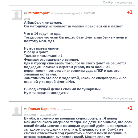
Сообщить модератору
+1
mizantropoff
#9
(c нами очень давно)
09.07.2022
20:31
А Бимба он не думает.
Он методичку исполняет за мелкий прайс вот ей и пахнет.
Что в 14 году что щас.
Тогда орал что если бы не...то базу флота мы бы не имели и
поэтому мол..мдя.
Ну вот имеем нынче.
И базу и флот.
Только в чем счастье?.
Флагман отрицательно всплыл.
бдк и буксир спасатель того, после этого флот не решается
подходить близко к берегам укров, из за большой
вероятности повтора с нанесением удара ПКР и как итог
змеиный оставили.
Заметим что это все в ходе этой, какой ее спецоперации..со
страной у которой флота Нет.
Вывод каждый делает своими полушариями.
Ну или верит в методички
Сообщить модератору
+1
Roman Kapustin
#8
(c нами с
06.03.2015)
09.07.2022 19:54
Бимба, я конечно не военный судостроитель. Я певец
маймаксанского оперного театра. Но даже я понимаю, что если
некий бимба захочет с помощью ядерной дубины проделать в
западном полушарии канал им. Сталина, то этот бимба не
сможет отлежаться под кроватью и потом пойти погулять в
сквере ветеранов-судостроителей. Может, своими