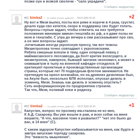
позже оун и всякой сволочи - "сало украдине".
Сообщить модератору
+2
bimba2
#11
(c нами очень давно)
09.07.2022 23:49
Ну вот и Мизя вылез, посты все реже и короче в 4 раза, грустит,
дошло куда сво катится, скоро в поддержку сво будет топить.
Вопросы глупые задает, чтобы ответить на них требуется
положение минимум замнач генштаба вс рф, а я даже полы не
мою в генштабе. С утра до вечера а сми рассказывают про сво,
а он мне вопросы задает.
.почитываю иногда укропскую прессу, так вот тезисы
Мизантропова точно совпадают с укроповскими.
Ребята смешные влезли в тему, один оперный певец с
маймаксанского лесозавода, да болт критик вхсесущего, и
мизантропов, наверное, бывший заочник-экономист, а может а
сеамашвтузе в тылу на военной кафедре отсиделся. И
критикуют проектные и производственные организации
страны, которые лет 70 подводным флотом занимаются. Не
претендую на ореол всезнайки, но на древних дизелюхах был,
на Акуле был, несколько БПК исползал, опускал дизель в
эсминец. Мизя. Знаешь как дизель в эсминец опустить?
Сеть информационную по предприятию строили.
Так что, Мизя, поливай елки и редиску.
Сообщить модератору
+1
bimba2
#10
(c нами очень давно)
09.07.2022 22:44
Капустин, вопрос по проливу им.сталина не ко мне,
К А.Д. Сахарову. Вы уже вошли в раж, и всех собак на меня
вешаете, "А что, васовню тоже я развалил?" "нет это было до
вас, в 14 веке" (С).
С каким задором Капустин набрасывается на меня, как будто я
завтра запускаю торпеду сахарова.
Это "вязкость мышления".