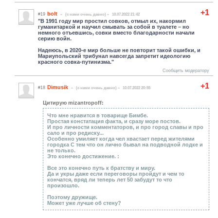
+1
bolt
#19
(c нами очень давно)
10.07.2022 21:42
"В 1991 году мир простил совков, отмыл их, накормил
гуманитаркой и научил смывать за собой в туалете – но
немного отъевшись, совки вместо благодарности начали
серию войн.
Надеюсь, в 2020-е мир больше не повторит такой ошибки, и
Мариупольский трибунал навсегда запретит идеологию
красного совка-путинизма."
Сообщить модератору
+1
Dimusik
#18
(c нами очень давно)
10.07.2022 20:55
Цитирую mizantropoff:
Что мне нравится в товарище Бимбе.
Простая констатация факта, и сразу море постов.
И про личности комментаторов, и про город славы и про
сало и про редиску...
Особенно умиляет когда чел хвастает перед жителями
городка С тем что он лично бывал на подводной лодке и
не только.
Это конечно достижение. :
Все это конечно путь к братству и миру.
Да и укры даже если переговоры пройдут и чем то
кончатся, вряд ли теперь лет 50 забудут то что
произошло.
Поэтому дружище.
Может уже лучше об стену?