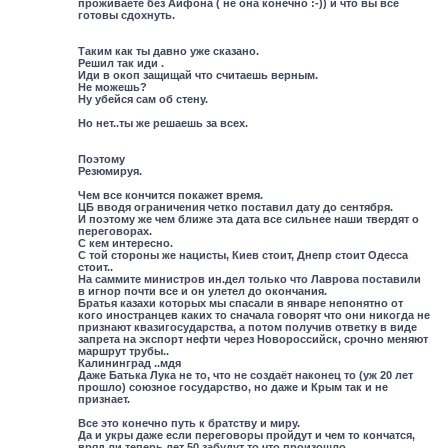
проживаете без Айфона ( не она конечно :-)) и что вы все
готовы сдохнуть.
Таким как ты давно уже сказано.
Решил так иди .
Иди в окоп защищай что считаешь верным.
Не можешь?
Ну убейся сам об стену.
Но нет..ты же решаешь за всех.
Поэтому
Резюмируя.
Чем все кончится покажет время.
ЦБ вводя ограничения четко поставил дату до сентября.
И поэтому же чем ближе эта дата все сильнее наши твердят о
переговорах.
С кем интересно.
С той стороны же нацисты, Киев стоит, Днепр стоит Одесса
стоит..
На саммите министров ин.дел только что Лаврова поставили
в игнор почти все и он улетел до окончания.
Братья казахи которых мы спасали в январе непонятно от
кого иностранцев каких то сначала говорят что они никогда не
признают квазигосударства, а потом получив ответку в виде
запрета на экспорт нефти через Новороссийск, срочно меняют
маршрут трубы..
Калининград ..мдя
Даже Батька Лука не то, что не создаёт наконец то (уж 20 лет
прошло) союзное государство, но даже и Крым так и не
признает.
Все это конечно путь к братству и миру.
Да и укры даже если переговоры пройдут и чем то кончатся,
вряд ли теперь лет 50 забудут то что произошло.