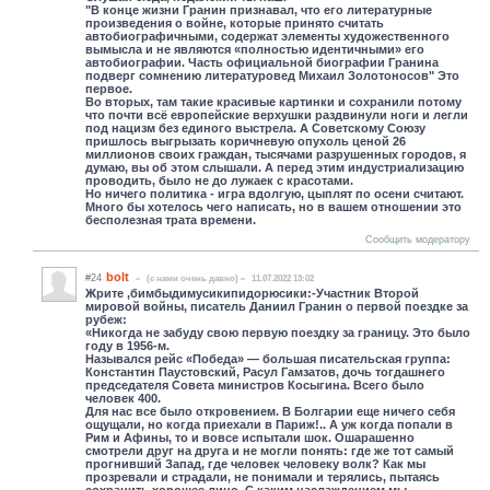
"В конце жизни Гранин признавал, что его литературные
произведения о войне, которые принято считать
автобиографичными, содержат элементы художественного
вымысла и не являются «полностью идентичными» его
автобиографии. Часть официальной биографии Гранина
подверг сомнению литературовед Михаил Золотоносов" Это
первое.
Во вторых, там такие красивые картинки и сохранили потому
что почти всё европейские верхушки раздвинули ноги и легли
под нацизм без единого выстрела. А Советскому Союзу
пришлось выгрызать коричневую опухоль ценой 26
миллионов своих граждан, тысячами разрушенных городов, я
думаю, вы об этом слышали. А перед этим индустриализацию
проводить, было не до лужаек с красотами.
Но ничего политика - игра вдолгую, цыплят по осени считают.
Много бы хотелось чего написать, но в вашем отношении это
бесполезная трата времени.
Сообщить модератору
bolt
#24
(c нами очень давно)
11.07.2022 13:02
Жрите ,бимбыдимусикипидорюсики:-Учас
тник Второй
мировой войны, писатель Даниил Гранин о первой поездке за
рубеж:
«Никогда не забуду свою первую поездку за границу. Это было
году в 1956-м.
Назывался рейс «Победа» — большая писательская группа:
Константин Паустовский, Расул Гамзатов, дочь тогдашнего
председателя Совета министров Косыгина. Всего было
человек 400.
Для нас все было откровением. В Болгарии еще ничего себя
ощущали, но когда приехали в Париж!.. А уж когда попали в
Рим и Афины, то и вовсе испытали шок. Ошарашенно
смотрели друг на друга и не могли понять: где же тот самый
прогнивший Запад, где человек человеку волк? Как мы
прозревали и страдали, не понимали и терялись, пытаясь