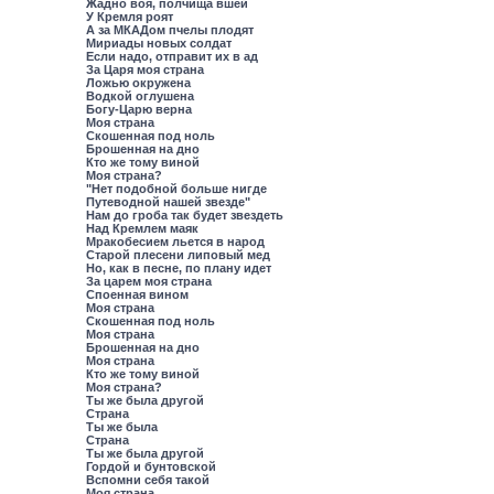
Жадно воя, полчища вшей
У Кремля роят
А за МКАДом пчелы плодят
Мириады новых солдат
Если надо, отправит их в ад
За Царя моя страна
Ложью окружена
Водкой оглушена
Богу-Царю верна
Моя страна
Скошенная под ноль
Брошенная на дно
Кто же тому виной
Моя страна?
"Нет подобной больше нигде
Путеводной нашей звезде"
Нам до гроба так будет звездеть
Над Кремлем маяк
Мракобесием льется в народ
Старой плесени липовый мед
Но, как в песне, по плану идет
За царем моя страна
Споенная вином
Моя страна
Скошенная под ноль
Моя страна
Брошенная на дно
Моя страна
Кто же тому виной
Моя страна?
Ты же была другой
Страна
Ты же была
Страна
Ты же была другой
Гордой и бунтовской
Вспомни себя такой
Моя страна