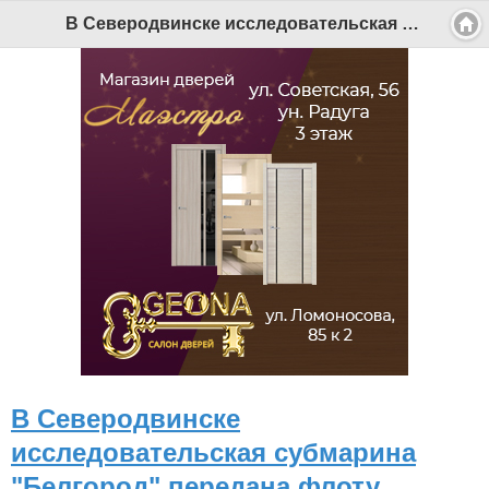
Версия для мобильных
|
Версия для ПК
В Северодвинске исследовательская субмарина "Белгород" передана флоту - Беломорканал Северодвинск tv29.ru
© 2026 Беломорканал Северодвинск tv29.ru
Joomla!
is Free Software released under the GNU General Public
License.
Mobile version by
Mobile Joomla!
Desktop Version
СИ "Информационное агентство "Беломорканал" регистрационный номер ЭЛ № ФС77-77001 от 08.11.2019,
выдан Федеральной службой по надзору в сфере связи, информационных технологий и массовых
коммуникаций (Роскомнадзор). Учредитель: ООО "ТВ29". Главный редактор: Рудалев А.Г.
Беломорканал - новостной сайт Архангельской области: новости Северодвинска, новости поморья,
происшествия в Архангельске, мэрия Архангельска
Все права на материалы, опубликованные на сайте, защищены в соответствии с российским и
международным законодательством об авторском праве и смежных правах.
При любом использовании текстовых, аудио-, фото- и видеоматериалов ссылка на www.tv29.ru обязательна.
При цитировании информации гиперссылка на www.tv29.ru обязательна. Использование материалов ИА
«Беломорканал» в коммерческих целях без письменного разрешения агентства не допускается. 18+
В Северодвинске
исследовательская субмарина
"Белгород" передана флоту