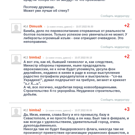
Поэтому дружище.
Может уже лучше об стену?
Сообщить модератору
+2
Dimusik
#14
(c нами очень давно)
10.07.2022 06:30
Бимба, дело по перевоспитанию оторванных от реальности
болтов полезное. Только успехом оно увенчаться не может. У
либерзоты огромный изъян - они отрицают очевидное. Это
непоправимо.
Сообщить модератору
+2
bimba2
#13
(c нами очень давно)
10.07.2022 00:18
А вот эта, как её, бывший гинеколог и, как следствие,
Министр обороны германии, ныне председатель
еврокомиссии, не к ночи будет упомянута, урсула фон
дерляйнен, недавно в киеве в раде в конце выступления
радостно потрафила укродепутатов и выстрелила - "сл-ва
Украдине!", думал подпрыгнет на трибуне, зиганет и крикнет
"з..г Х....ь".
А чё, все логично, недобитая перед новообращенными.
Строительство 4-го укрорейха. Неудачное строительство,
добьём.
Сообщить модератору
+3
bimba2
#12
(c нами очень давно)
10.07.2022 00:06
Да, Мизя, имеем, слава Богу и его промыслу, базу в
Севастополе, и не просто базу, а он наш. Был там в феврале, и
как всегда с удовольствием, удивительный город, очень
духоподьёмненько.
Никогда там не будет бандеровского флага, никогда там не
произнесут приветствие организации украинских фашистов, а