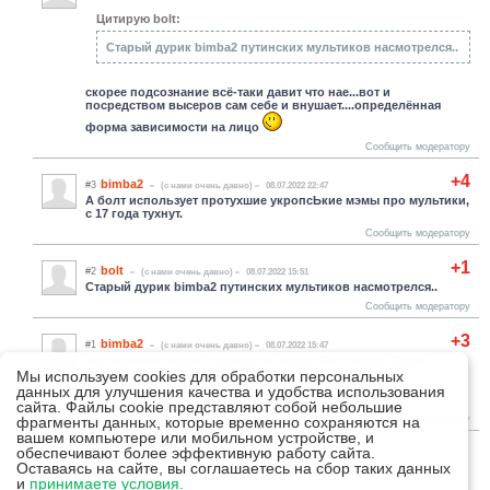
Цитирую bolt:
Старый дурик bimba2 путинских мультиков насмотрелся..
скорее подсознание всё-таки давит что нае...вот и
посредством высеров сам себе и внушает....определённая
форма зависимости на лицо
Сообщить модератору
+4
bimba2
#3
(c нами очень давно)
08.07.2022 22:47
А болт использует протухшие укропсЬкие мэмы про мультики,
с 17 года тухнут.
Сообщить модератору
+1
bolt
#2
(c нами очень давно)
08.07.2022 15:51
Старый дурик bimba2 путинских мультиков насмотрелся..
Сообщить модератору
+3
bimba2
#1
(c нами очень давно)
08.07.2022 15:47
исследовательская подводная лодка «Белгород» будет
проводить исследование - есть ли жизнь в западном
Мы используем cookies для обработки персональных
полушарии после применения глубоководных автономных
данных для улучшения качества и удобства использования
аппаратов.
сайта. Файлы cookie представляют собой небольшие
фрагменты данных, которые временно сохраняются на
Сообщить модератору
вашем компьютере или мобильном устройстве, и
обеспечивают более эффективную работу сайта.
Обновить список комментариев
Оставаясь на сайте, вы соглашаетесь на сбор таких данных
RSS лента комментариев этой записи
и
принимаете условия.