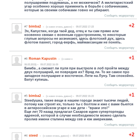
полушариями подумаешь, а не мохжечком? А милитаристский
угар особенно хорошо применить в борьбе с собачниками,
которые за своими собачками говно не убирают.
Сообщить модератору
+2
bimba2
#7
(c нами очень давно)
09.07.2022 17:23
Эх, Капустин, когда таой дед, отец и ты сам прямо или
косвенно связан с военным судостроением, то некоторые
глупые аопросы не аозникают, здесь флотский дух, здесь
флотом пахнет, город-верфь, маймаксанцам не понять.
Сообщить модератору
+1
Roman Kapustin
#6
(c нами с
06.03.2015)
09.07.2022 16:09
Бимба , а сможет ли пуля при выстреле в лоб пройти между
двух полушарий, не повредив их? Вряд ли. То же самое про
западное полушарие и восточное. Лети на Луну. Там спокойно.
Батут купишь.
Сообщить модератору
+1
bimba2
#5
(c нами очень давно)
09.07.2022 15:23
Steedушка, такие вещи в нашем городе знают тысячи людей,
потому как строят их, только ты с болтом и иже с вами бьются
в антироссийском угаре и как дети - "враки это!"
Еще лет 70 назад предлагал Сахаров идею суперторпеды
ядреной, которой в случае необходимости можно сделать
пролив имени сталина между сев и юж америками.
Сообщить модератору
+2
steed
#4
(c нами очень давно)
09.07.2022 08:03