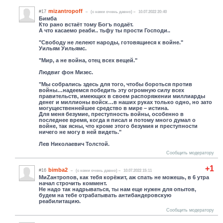
mizantropoff
#17
(c нами очень давно)
10.07.2022 20:40
Бимба
Кто рано встаёт тому Богъ подаёт.
А что касаемо реаби.. тьфу ты прости Господи..
"Свободу не лелеют народы, готовящиеся к войне."
Уильям Уильямс.
"Мир, а не война, отец всех вещей."
Людвиг фон Мизес.
"Мы собрались здесь для того, чтобы бороться против
войны…надеемся победить эту огромную силу всех
правительств, имеющих в своем распоряжении миллиарды
денег и миллионы войск…в наших руках только одно, но зато
могущественнейшее средство в мире – истина.
Для меня безумие, преступность войны, особенно в
последнее время, когда я писал и потому много думал о
войне, так ясны, что кроме этого безумия и преступности
ничего не могу в ней видеть."
Лев Николаевич Толстой.
Сообщить модератору
+1
bimba2
#16
(c нами очень давно)
10.07.2022 15:11
МиZантропов, как тебя корёжит, аж спать не можешь, в 6 утра
начал строчить коммент.
Не надо так надрываться, ты нам еще нужен для опытов,
будем на тебе отрабатывать антибандеровскую
реабилитацию.
Сообщить модератору