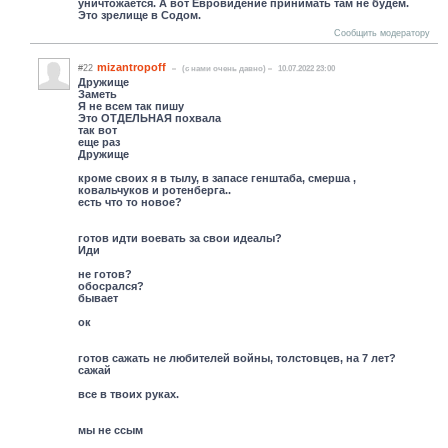
уничтожается. А вот Евровидение принимать там не будем.
Это зрелище в Содом.
Сообщить модератору
mizantropoff
#22
(c нами очень давно)
10.07.2022 23:00
Дружище
Заметь
Я не всем так пишу
Это ОТДЕЛЬНАЯ похвала
так вот
еще раз
Дружище
кроме своих я в тылу, в запасе генштаба, смерша ,
ковальчуков и ротенберга..
есть что то новое?
готов идти воевать за свои идеалы?
Иди
не готов?
обосрался?
бывает
ок
готов сажать не любителей войны, толстовцев, на 7 лет?
сажай
все в твоих руках.
мы не ссым