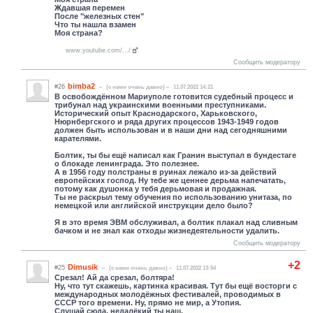
Ждавшая перемен
После "железных стен"
Что ты нашла взамен
Моя страна?
www.youtube.com/.../
Сообщить модератору
bimba2
#26
(c нами очень давно)
11.07.2022 14:21
В освобождённом Мариуполе готовится судебный процесс и
трибунал над украинскими военными преступниками.
Исторический опыт Краснодарского, Харьковского,
Нюрнбергского и ряда других процессов 1943-1949 годов
должен быть использован и в наши дни над сегодняшними
карателями.
Болтик, ты бы ещё написал как Гранин выступал в бундестаге
о блокаде ленинграда. Это полезнее.
А в 1956 году полстраны в руинах лежало из-за действий
европейских господ. Ну тебе же ценнее дерьма напечатать,
потому как душонка у тебя дерьмовая и продажная.
Ты не раскрыл тему обучения по использованию унитаза, по
немецкой или английской инструкции дело было?
Я в это время ЭВМ обслуживал, а болтик плакал над сливным
бачком и не знал как отходы жизнедеятельности удалить.
Сообщить модератору
+2
Dimusik
#25
(c нами очень давно)
11.07.2022 13:54
Срезал! Ай да срезал, болтяра!
Ну, что тут скажешь, картинка красивая. Тут бы ещё восторги с
международных молодёжных фестивалей, проводимых в
СССР того времени. Ну, прямо не мир, а Утопия.
Слушай сюда, недалёкий ты наш.