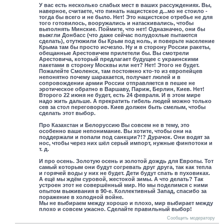
У вас есть несколько слабых мест в ваших рассуждениях. Вы,
наверное, считаете, что пинать нацистское д...мо не стоило -
тогда бы всего и не было. Нет! Это нацистское отребье не для
того готовилось, вооружались и натаскивались, чтобы
выполнять Минские. Поймите, что нет! Одназначно, они бы
выжгли Донбасс (что даже сейчас полудохлые пытаются
сделать), отутюжили бы Крым под ноль, и поверьте население
Крыма там бы просто исчезло. Ну и в сторону России ракеты,
обещанные Арестовичем прилетели бы. Вы смотрели
Арестовича, который предлагает будущее с украинскими
пакетами в сторону Москвы или нет? Нет! Этого не будет.
Пожалейте Смоленск, там постоянно кто-то из европейцев
непонятно почему шарахается, получает люлей и в
сопровождении армии России отправляется в пешее не
эротическое обратно в Варшаву, Париж, Берлин, Киев. Нет!
Второго 22 июня не будет, есть 24 февраля. И в этом мире
надо жить дальше. А прекратить гибель людей можно только
сев за стол переговоров. Киев должен быть смелым, чтобы
сделать этот выбор.
Про Казахстан и Белоруссию Вы совсем не в тему, это
особенно ваше непонимание. Вы хотите, чтобы они на
поддержали и попали под санкции?!? Дурачок. Они водят за
нос, чтобы через них шёл серый импорт, нужные финпотоки и
т. д.
И про осень. Золотую осень и золотой дождь для Европы. Тот
самый которым они будут согревать друг друга, так как тепла
и горячей воды у них не будет. Дети будут спать в пуховиках.
А ещё мы ждём суровой, жестокой зимы. А что делать? Так
устроен этот не совершённый мир. Но мы поделимся с ними
опытом выживания в 90-е. Коллективный Запад, спасибо за
поражение в холодной войне.
Мы не выбираем между хорошо и плохо, мир выбирает между
плохо и совсем ужасно. Сделайте правильный выбор!
Сообщить модератору