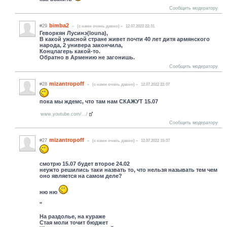
Сообщить модератору
bimba2
#29
(c нами очень давно)
12.07.2022 22:31
Геворкян Лусинэ(louna),
В какой ужасной стране живет почти 40 лет дитя армянского
народа, 2 универа закончила,
Концлагерь какой-то.
Обратно в Армению не загонишь.
Сообщить модератору
mizantropoff
#28
(c нами очень давно)
12.07.2022 22:07
пока мы ждемс, что там нам СКАЖУТ 15.07
www.youtube.com/.../
Сообщить модератору
mizantropoff
#27
(c нами очень давно)
12.07.2022 15:37
смотрю 15.07 будет второе 24.02
неужто решились таки назвать то, что нельзя называть тем чем
оно является на самом деле?
ню ню
"
На раздолье, на кураже
Стая моли точит бюджет