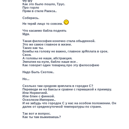
Фу фу
Как это было пошло, Трус.
Про горло
Прям в стиле Раекса..
Соберись.
Не теряй лицо то совсем.
Что касаемо бабла поднять
Мдя.
Такая философия конечно стала обыденной.
Это же самое главное в жизни.
Таких как ты.
Бомбы на голову не важно, главное зрЯплата в срок.
Своя.
А головы не наши, абстракция.
Эмпатия на нуле, бабло наше все .
Как говорит один товарищ про эту философию
Надо Быть Скотом..
Но...
Сколько там средняя зряплата в городке С?
Переведи ее на баксы и сравни с гермашкой к примеру.
Или Норвегией.
Или блин с финкой.
Осколком Империи..
И не забудь что городок С у нас на особом положении. Он
далек от среднесуточной температуры по стране.
Так вот и вопрос.
Как ты там выживаешь?