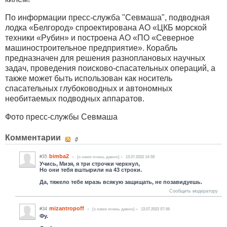
По информации пресс-служба "Севмаша", подводная
лодка «Белгород» спроектирована АО «ЦКБ морской
техники «Рубин» и построена АО «ПО «Северное
машиностроительное предприятие». Корабль
предназначен для решения разноплановых научных
задач, проведения поисково-спасательных операций, а
также может быть использован как носитель
спасательных глубоководных и автономных
необитаемых подводных аппаратов.
Фото пресс-службы Севмаша
Комментарии
bimba2
#35
(c нами очень давно)
13.07.2022 14:58
Учись, Мизя, я три строчки черкнул,
Но они тебя вштырили на 43 строки.
Да, тяжело тебе мразь всякую защищать, не позавидуешь.
Сообщить модератору
mizantropoff
#34
(c нами очень давно)
13.07.2022 07:56
Фу.