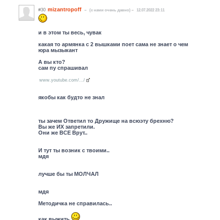
mizantropoff
#30
(c нами очень давно)
12.07.2022 23:11
и в этом ты весь, чувак
какая то армянка с 2 вышками поет сама не знает о чем
юра мызыкант
А вы кто?
сам пу спрашивал
www.youtube.com/.../
якобы как будто не знал
ты зачем Ответил то Дружище на всюэту брехню?
Вы же ИХ запретили.
Они же ВСЕ Врут..
И тут ты возник с твоими..
мдя
лучше бы ты МОЛЧАЛ
мдя
Методичка не справилась..
как выжить