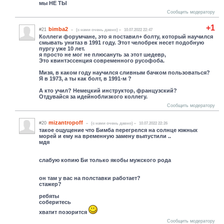
мы НЕ ТЫ
Сообщить модератору
+1
bimba2
#21
(c нами очень давно)
10.07.2022 22:47
Коллеги форумчане, это я поставил+ болту, который научился
смывать унитаз в 1991 году. Этот челобрек несет подобную
пургу уже 10 лет.
я просто не мог не плюсануть за этот шедевр,
Это квинтэссенция современного русофоба.
Мизя, в каком году научился сливным бачком пользоваться?
Я в 1973, а ты как болт, в 1991-м ?
А кто учил? Немецкий инструктор, французский?
Отдувайся за идейноблизкого коллегу.
Сообщить модератору
mizantropoff
#20
(c нами очень давно)
10.07.2022 22:26
такое ощущение что Бимба перегрелся на солнце южных
морей и ему на временную замену выпустили ..
мдя
слабую копию Би только якобы мужского рода
он там у вас на полставки работает?
стажер?
ребяты
соберитесь
хватит позорится
Сообщить модератору