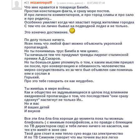
mizantropoff
#15
(c нами очень давно)
10.07.2022 07:44
Что мне нравится в товарище Бимбе.
Простая констатация факта, и сразу море постов.
И про личности комментаторов, и про город славы и про сало
и про редиску...
Особенно умиляет когда чел хвастает перед жителями городка
С тем что он лично бывал на подводной лодке и не только.
Это конечно достижение.
По делу только ничего.
Ясен пень что любой факт можно объяснить укропской
пропагандой.
Но ты понимаешь трус Бимба в чем цимес.
Ты кичишься тем что придумал трижды лауреат сталинской
премии А.Д.Сахаров.
Но ты боишься даже упомянуть о том, к каким мыслям пришел
он после, про конвергенцию и обязанность человечества
мирно сосуществовать из за чего был объявлен сам помнишь
кем и сослан в
Горький.
Про это тебе говорить ох как неудобно.
Ты живёшь в мире войны.
Как и общество не задумывающееся в целом под влиянием
ежедневной пропаганды о том, что последствия "они сразу
сдохнут" настигнут не только Их..
Но и вас
И ваших детей
И внуков
Все эти бла бла бла хороши до момента пока ты можешь
блефовать ( с мнимым покерфейсом, а по правде с блеющим
по ТВ директором свр) и тебя лично ничего не касается, как
тех кто живёт в зоне сво
Твой дом стоит в нем тепло сухо вода газ электричество
И по ТВ Симонян говорит что мы точнее вы все легко