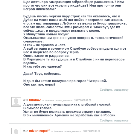
Щас опять про замерзающих гейропейцев расскажешь? Или
про то что они все украли у индейцев? Или про то что они
негров линчевали?
Будешь писать черкни пару строк как так оказалось, что в
Дубае на месте песка за 30 лет шейхи построили сам знаешь
что, а у нас товарищи с Лубянки вывезли за бугор триллионы,
все эти шале, самолёты, яхты размером с "Москву", где их
сейчас ...мдя, и продолжают вставать с колен.
У Мишустина новый лозунг.
Оказывается нам срочно нужно построить технологический
суверенитет.
О как .. не прошло и ..лет.
А ещё сегодня в солнечном Стамбуле соберутся делегации от
нас и нацистов по вопросу зерна.
Опять какое то раздвоение.
В Мариуполе ты их судишь, а в Стамбуле с ними переговоры
ведёшь.
И как тебе это удается?
Давай Трус, соберись.
И да, я бы кстати послушал про горло Чичериной.
Оно как там, норм?
Сообщить модератору
bimba2
#33
(c нами очень давно)
13.07.2022 02:00
А для меня она - глупая армянка с глубокой глоткой,
В смысле голоса.
Умная не будет поливать дерьмом страну, где живет,
В 3-х миллионной Армении не заработать как в России.
Сообщить модератору
mizantropoff
#32
(c нами очень давно)
13.07.2022 00:00