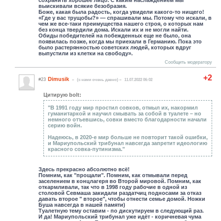
сохранить хорошее лицо. С каким наслаждением мы
выискивали всякие безобразия.
Боже, какая была радость, когда увидели какого-то нищего!
«Где у вас трущобы?» — спрашивали мы. Потому что искали, в
чем же все-таки преимущества нашего строя, о которых нам
без конца твердили дома. Искали их и не могли найти.
Обиды победителей на побежденных еще не было, она
появилась позже, когда мы приехали в Германию. Пока это
было растерянностью советских людей, которых вдруг
выпустили из клетки на свободу».
Сообщить модератору
+2
Dimusik
#23
(c нами очень давно)
11.07.2022 06:02
Цитирую bolt:
"В 1991 году мир простил совков, отмыл их, накормил
гуманитаркой и научил смывать за собой в туалете – но
немного отъевшись, совки вместо благодарности начали
серию войн.
Надеюсь, в 2020-е мир больше не повторит такой ошибки,
и Мариупольский трибунал навсегда запретит идеологию
красного совка-путинизма."
Здесь прекрасно абсолютно всё!
Помним, как "прощали". Помним, как отмывали перед
заселением в концлагеря во Второй мировой. Помним, как
откармливали, так что в 1998 году рабочие в одной из
столовой Севмаша закидали раздатчиц подносами за отказ
давать второе " второе", чтобы отнести семье домой. Ножки
Буша навсегда в нашей памяти)
Туалетную тему оставим - по дискутируем в следующий раз.
И да! Мариупольский трибунал уже идёт - коричневая чума