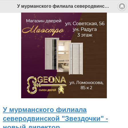
У мурманского филиала северодвинской "Звездочки" - новый директор - Беломорканал Северодвинск tv29.ru
У мурманского филиала
северодвинской "Звездочки" -
новый директор