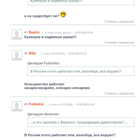
Кузнецов в надёжных руках!!!
а он существует ли?
Сообщить модератору
Bearto
#7
(c нами очень давно)
20.03.2022 10:08
Кузнецов в надёжных руках!!!
Сообщить модератору
Billy
#6
(c нами с 03.04.2017)
19.03.2022 20:15
Цитирую Futbolist:
В России ктото работает или, воообще, все воруют?
большинство работает
кесарю-кесарево, слесарю-слесарево
Сообщить модератору
Futbolist
#5
(c нами с 11.11.2014)
19.03.2022 11:04
Цитирую observer:
...а что сделали с Вераксо, предыдущим директором? ...
В России ктото работает или, воообще, все воруют?