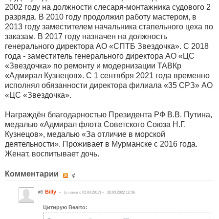
2002 году на должности слесаря-монтажника судового 2
разряда. В 2010 году продолжил работу мастером, в
2013 году заместителем начальника стапельного цеха по
заказам. В 2017 году назначен на должность
генерального директора АО «СПТБ Звездочка». С 2018
года - заместитель генерального директора АО «ЦС
«Звездочка» по ремонту и модернизации ТАВКр
«Адмирал Кузнецов». С 1 сентября 2021 года временно
исполнял обязанности директора филиала «35 СРЗ» АО
«ЦС «Звездочка».
Награждён благодарностью Президента РФ В.В. Путина,
медалью «Адмирал флота Советского Союза Н.Г.
Кузнецов», медалью «За отличие в морской
деятельности». Проживает в Мурманске с 2016 года.
Женат, воспитывает дочь.
Комментарии
Billy
#8
(c нами с 03.04.2017)
20.03.2022 12:36
Цитирую Bearto: