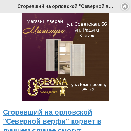
Сгоревший на орловской "Северной верфи" корвет в лучшем случае смогут восстановить только через пять лет - Беломорканал Северодвинск tv29.ru
Сгоревший на орловской
"Северной верфи" корвет в
лучшем случае смогут