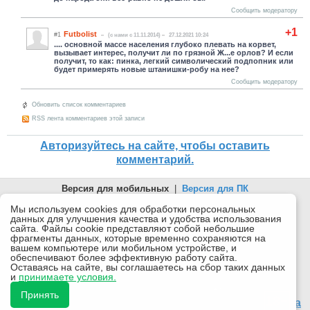
Сообщить модератору
+1
Futbolist
#1
(c нами с 11.11.2014)
27.12.2021 10:24
.... основной массе населения глубоко плевать на корвет,
вызывает интерес, получит ли по грязной Ж...е орлов? И если
получит, то как: пинка, легкий символический подпопник или
будет примерять новые штанишки-робу на нее?
Сообщить модератору
Обновить список комментариев
RSS лента комментариев этой записи
Авторизуйтесь на сайте, чтобы оставить
комментарий.
Версия для мобильных
|
Версия для ПК
© 2026 Беломорканал Северодвинск tv29.ru
Мы используем cookies для обработки персональных
данных для улучшения качества и удобства использования
Joomla!
is Free Software released under the GNU General Public
сайта. Файлы cookie представляют собой небольшие
License.
фрагменты данных, которые временно сохраняются на
вашем компьютере или мобильном устройстве, и
Mobile version by
Mobile Joomla!
обеспечивают более эффективную работу сайта.
Оставаясь на сайте, вы соглашаетесь на сбор таких данных
Desktop Version
и
принимаете условия.
СИ "Информационное агентство "Беломорканал" регистрационный номер ЭЛ № ФС77-77001 от
08.11.2019, выдан Федеральной службой по надзору в сфере связи, информационных технологий и
Принять
массовых коммуникаций (Роскомнадзор). Учредитель: ООО "ТВ29". Главный редактор: Рудалев А.Г.
18+
Беломорканал - новостной сайт Архангельской области: новости Северодвинска, новости поморья,
происшествия в Архангельске, мэрия Архангельска
Все права на материалы, опубликованные на сайте, защищены в соответствии с российским и