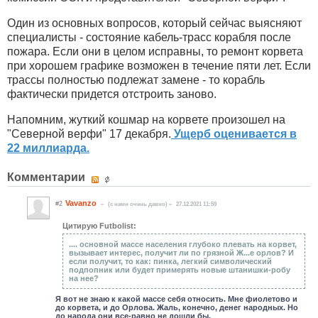
Один из основных вопросов, который сейчас выясняют
специалисты - состояние кабель-трасс корабля после
пожара. Если они в целом исправны, то ремонт корвета
при хорошем графике возможен в течение пяти лет. Если
трассы полностью подлежат замене - то корабль
фактически придется отстроить заново.
Напомним, жуткий кошмар на корвете произошел на
"Северной верфи" 17 декабря.
Ущерб оценивается в
22 миллиарда.
Комментарии
Vavanzo
#2
(c нами очень давно)
27.12.2021 11:59
Цитирую Futbolist:
.... основной массе населения глубоко плевать на корвет,
вызывает интерес, получит ли по грязной Ж...е орлов? И
если получит, то как: пинка, легкий символический
подпопник или будет примерять новые штанишки-робу
на нее?
Я вот не знаю к какой массе себя относить. Мне фиолетово и
до корвета, и до Орлова. Жаль, конечно, денег народных. Но
до народа они все-равно не дошли бы.