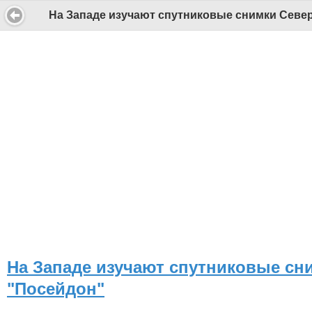
На Западе изучают спутниковые снимки Север
СИ "Информационное агентство "Беломорканал" регистрационный номер ЭЛ № ФС77-77001 от 08.11.2019, выдан Федеральной службой по надзору в сфере связи, информационны
Беломорканал - новостной сайт Архангельской области: новости Северодвинска, новости поморья, происшествия в Архангельске, мэрия Архангельска
Все права на материалы, опубликованные на сайте, защищены в соответствии с российским и международным законодательством об авторском праве и смежных правах.
При любом использовании текстовых, аудио-, фото- и видеоматериалов ссылка на www.tv29.ru обязательна. При цитировании информации гиперссылка на www.tv29.ru обязате
На Западе изучают спутниковые сн
"Посейдон"