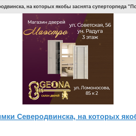
Версия для мобильных
|
Версия для ПК
одвинска, на которых якобы заснята суперторпеда "По
© 2026 Беломорканал Северодвинск tv29.ru
Joomla!
is Free Software released under the GNU General Public License.
Mobile version by
Mobile Joomla!
Desktop Version
х технологий и массовых коммуникаций (Роскомнадзор). Учредитель: ООО "ТВ29". Главный редактор: Рудалев А.Г.
льна. Использование материалов ИА «Беломорканал» в коммерческих целях без письменного разрешения агентства не допускается. 18+
имки Северодвинска, на которых яко