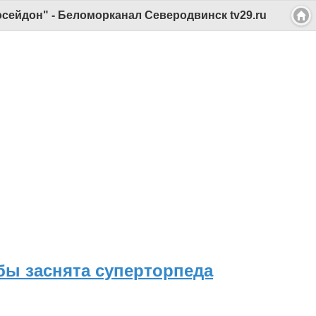
сейдон" - Беломорканал Северодвинск tv29.ru
бы заснята суперторпеда