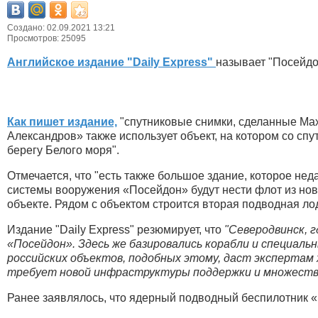
Создано: 02.09.2021 13:21
Просмотров: 25095
Английское издание "Daily Express"
называет "Посейдо
Как пишет издание,
"спутниковые снимки, сделанные Maxa
Александров» также использует объект, на котором со сп
берегу Белого моря".
Отмечается, что "есть также большое здание, которое не
системы вооружения «Посейдон» будут нести флот из новы
объекте. Рядом с объектом строится вторая подводная ло
Издание "Daily Express" резюмирует, что
"Северодвинск, 
«Посейдон». Здесь же базировались корабли и специаль
российских объектов, подобных этому, даст эксперта
требует новой инфраструктуры поддержки и множества
Ранее заявлялось, что ядерный подводный беспилотник «