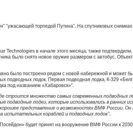
н" "ужасающей торпедой Путина". На спутниковых снимках 
r Technologies в начале этого месяца, также подтвердили
утника было снято новое оружие размером с автобус. Объек
давно было построено рядом с новой набережной и может б
х подводных лодок. Первая подводная лодка, К-329 «Белго
дка под названием «Хабаровск»".
где строится множество самых современных подводных ло
ные подводные лодки, которые использовались в ранних 
м хорошее представление о возможностях ВМФ России. Он
 испытательных кораблей и подводных лодок".
Посейдон» будет принят на вооружение ВМФ России к 2030 