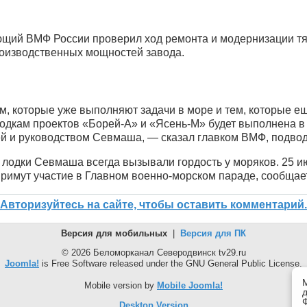
ющий ВМФ России проверил ход ремонта и модернизации т
роизводственных мощностей завода.
м, которые уже выполняют задачи в море и тем, которые ещ
одкам проектов «Борей-А» и «Ясень-М» будет выполнена в
й и руководством Севмаша, — сказал главком ВМФ, подвод
лодки Севмаша всегда вызывали гордость у моряков. 25 и
римут участие в Главном военно-морском параде, сообщае
Авторизуйтесь на сайте, чтобы оставить комментарий.
Версия для мобильных
|
Версия для ПК
© 2026 Беломорканал Северодвинск tv29.ru
Joomla!
is Free Software released under the GNU General Public License.
Mobile version by
Mobile Joomla!
Desktop Version