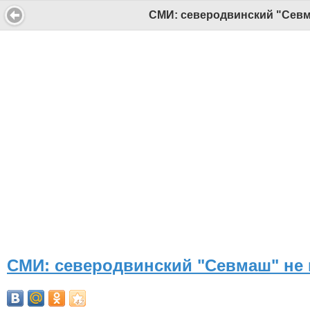
СМИ: северодвинский "Севма
СИ "Информационное агентство "Беломорканал" регистрационный номер ЭЛ № ФС77-77001 от 08.11.2019, выдан Федеральной службой по надзору в сфере связи, информационны
Беломорканал - новостной сайт Архангельской области: новости Северодвинска, новости поморья, происшествия в Архангельске, мэрия Архангельска
Все права на материалы, опубликованные на сайте, защищены в соответствии с российским и международным законодательством об авторском праве и смежных правах.
При любом использовании текстовых, аудио-, фото- и видеоматериалов ссылка на www.tv29.ru обязательна. При цитировании информации гиперссылка на www.tv29.ru обязате
СМИ: северодвинский "Севмаш" не