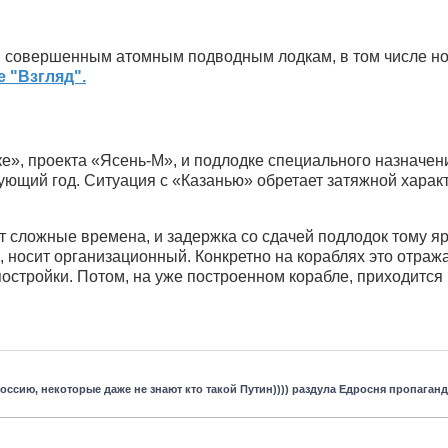
и совершенным атомным подводным лодкам, в том числе н
 "Взгляд".
ске», проекта «Ясень-М», и подлодке специального назнач
щий год. Ситуация с «Казанью» обретает затяжной характер
сложные времена, и задержка со сдачей подлодок тому ярк
я, носит организационный. Конкретно на кораблях это отража
постройки. Потом, на уже построенном корабле, приходится 
оссию, некоторые даже не знают кто такой Путин)))) раздула Едросня пропаганд