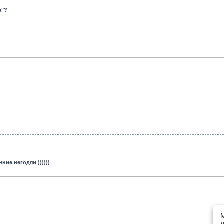
а"?
ние негодяи ))))))