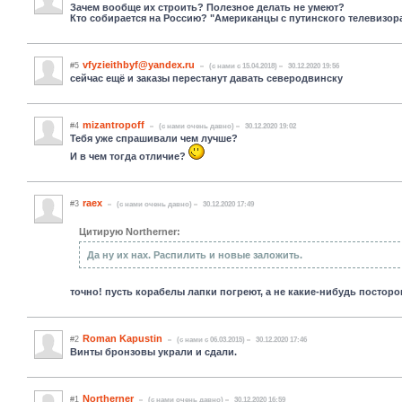
Зачем вообще их строить? Полезное делать не умеют?
Кто собирается на Россию? "Американцы с путинского телевизор
vfyzieithbyf@yandex.ru
#5
(c нами с 15.04.2018)
30.12.2020 19:56
сейчас ещё и заказы перестанут давать северодвинску
mizantropoff
#4
(c нами очень давно)
30.12.2020 19:02
Тебя уже спрашивали чем лучше?
И в чем тогда отличие?
raex
#3
(c нами очень давно)
30.12.2020 17:49
Цитирую Northerner:
Да ну их нах. Распилить и новые заложить.
точно! пусть корабелы лапки погреют, а не какие-нибудь посторон
Roman Kapustin
#2
(c нами с 06.03.2015)
30.12.2020 17:46
Винты бронзовы украли и сдали.
Northerner
#1
(c нами очень давно)
30.12.2020 16:59