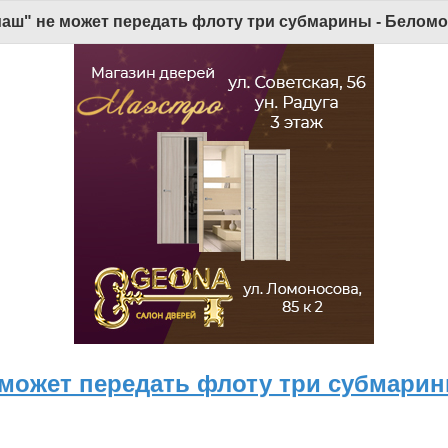
Версия для мобильных
|
Версия для ПК
ш" не может передать флоту три субмарины - Беломо
© 2026 Беломорканал Северодвинск tv29.ru
Joomla!
is Free Software released under the GNU General Public License.
Mobile version by
Mobile Joomla!
Desktop Version
х технологий и массовых коммуникаций (Роскомнадзор). Учредитель: ООО "ТВ29". Главный редактор: Рудалев А.Г.
льна. Использование материалов ИА «Беломорканал» в коммерческих целях без письменного разрешения агентства не допускается. 18+
 может передать флоту три субмари