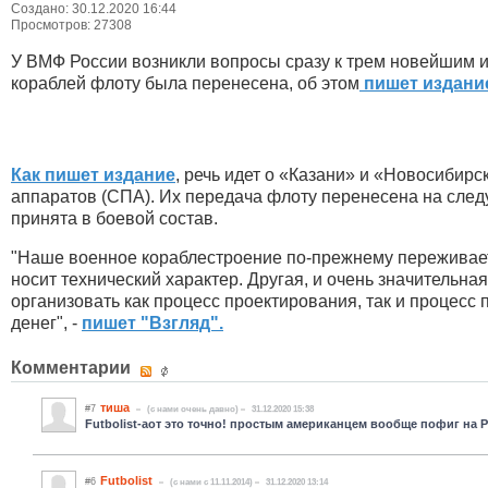
Создано: 30.12.2020 16:44
Просмотров: 27308
У ВМФ России возникли вопросы сразу к трем новейшим 
кораблей флоту была перенесена, об этом
пишет издание
Как пишет издание
, речь идет о «Казани» и «Новосибир
аппаратов (СПА). Их передача флоту перенесена на следую
принята в боевой состав.
"Наше военное кораблестроение по-прежнему переживает 
носит технический характер. Другая, и очень значительна
организовать как процесс проектирования, так и процесс 
денег", -
пишет "Взгляд".
Комментарии
тиша
#7
(c нами очень давно)
31.12.2020 15:38
Futbolist-аот это точно! простым американцем вообще пофиг на Р
Futbolist
#6
(c нами с 11.11.2014)
31.12.2020 13:14