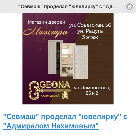
"Севмаш" проделал "ювелирку" с "Адмиралом Нахимовым" - Беломорканал Северодвинск tv29.ru
"Севмаш" проделал "ювелирку" с
"Адмиралом Нахимовым"