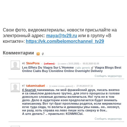
Свои фото, видеоматериалы, новости присылайте на
электронный адрес:
maya​
@
​tv29.ru
или в группу «В
контакте»:
https://vk.com/belomorchannel_tv29
Комментарии
StevPora
#8
(забанен)
(c нами с 19.01.2020)
05.02.2020 02:09
Les Effets Du Viagra Sur L'Homme
Viagra Blogs Best
cialis generic
Online Cialis Buy Clonidine Online Overnight Delivery
Сообщить модератору
takamisakari
#7
(c нами очень давно)
27.09.2019 07:16
6 Spartak
панимаешь ли мой фракийский друк, писать внятно
и са смыслом довольно трутно, для этого процессы в голове
довольно сложные должны включиться. Но! тута не в том
дело. Дело в аудитории коея предполагается будет внимать
написаному. Вот тут брат проплемы родятся, если мирмилоны
есчо туда сюда, то велиты и димахеры увы нама.. не.. несекут,
ни разу, хоть справа на лево пиши хоть сверху в бок..
А што делать? .. праильно: КОМИКСЫ.
Сообщить модератору