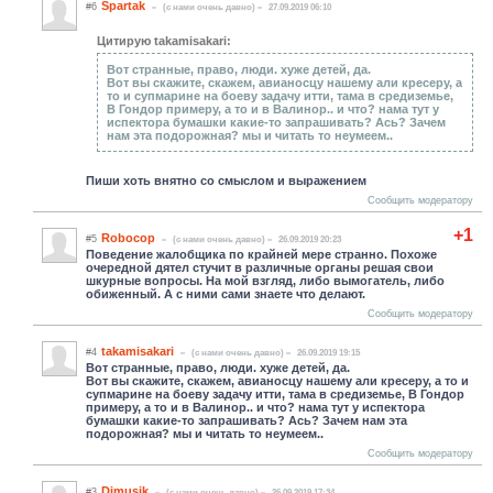
Spartak
#6
(c нами очень давно)
27.09.2019 06:10
Цитирую takamisakari:
Вот странные, право, люди. хуже детей, да.
Вот вы скажите, скажем, авианосцу нашему али кресеру, а
то и супмарине на боеву задачу итти, тама в средиземье,
В Гондор примеру, а то и в Валинор.. и что? нама тут у
испектора бумашки какие-то запрашивать? Ась? Зачем
нам эта подорожная? мы и читать то неумеем..
Пиши хоть внятно со смыслом и выражением
Сообщить модератору
+1
Robocop
#5
(c нами очень давно)
26.09.2019 20:23
Поведение жалобщика по крайней мере странно. Похоже
очередной дятел стучит в различные органы решая свои
шкурные вопросы. На мой взгляд, либо вымогатель, либо
обиженный. А с ними сами знаете что делают.
Сообщить модератору
takamisakari
#4
(c нами очень давно)
26.09.2019 19:15
Вот странные, право, люди. хуже детей, да.
Вот вы скажите, скажем, авианосцу нашему али кресеру, а то и
супмарине на боеву задачу итти, тама в средиземье, В Гондор
примеру, а то и в Валинор.. и что? нама тут у испектора
бумашки какие-то запрашивать? Ась? Зачем нам эта
подорожная? мы и читать то неумеем..
Сообщить модератору
Dimusik
#3
(c нами очень давно)
26.09.2019 17:34