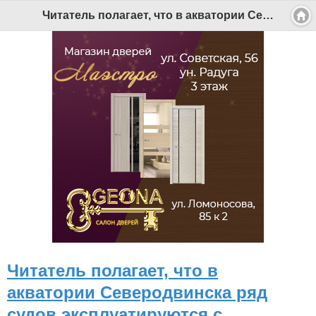
Версия для мобильных
|
Версия для ПК
Читатель полагает, что в акватории Северодвинска ряд судов эксплуатируются с нарушениями - Беломорканал Северодвинск tv29.ru
© 2026 Беломорканал Северодвинск tv29.ru
Joomla!
is Free Software released under the GNU General Public
License.
Mobile version by
Mobile Joomla!
Desktop Version
СИ "Информационное агентство "Беломорканал" регистрационный номер ЭЛ № ФС77-77001 от 08.11.2019,
выдан Федеральной службой по надзору в сфере связи, информационных технологий и массовых
коммуникаций (Роскомнадзор). Учредитель: ООО "ТВ29". Главный редактор: Рудалев А.Г.
Беломорканал - новостной сайт Архангельской области: новости Северодвинска, новости поморья,
происшествия в Архангельске, мэрия Архангельска
Все права на материалы, опубликованные на сайте, защищены в соответствии с российским и
международным законодательством об авторском праве и смежных правах.
При любом использовании текстовых, аудио-, фото- и видеоматериалов ссылка на www.tv29.ru обязательна.
При цитировании информации гиперссылка на www.tv29.ru обязательна. Использование материалов ИА
«Беломорканал» в коммерческих целях без письменного разрешения агентства не допускается. 18+
Читатель полагает, что в
акватории Северодвинска ряд
судов эксплуатируются с