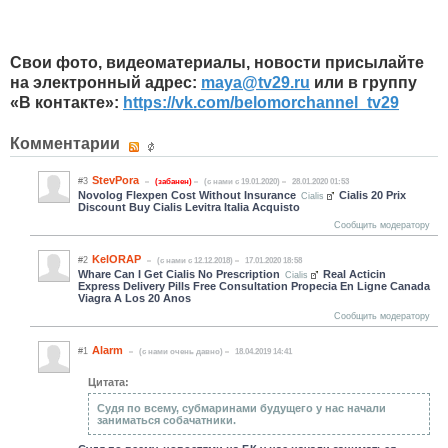
Свои фото, видеоматериалы, новости присылайте
на электронный адрес:
maya​
@
​tv29.ru
или в группу
«В контакте»:
https://vk.com/belomorchannel_tv29
Комментарии
StevPora
#3
(забанен)
(c нами с 19.01.2020)
28.01.2020 01:53
Novolog Flexpen Cost Without Insurance
Cialis 20 Prix
Cialis
Discount Buy Cialis Levitra Italia Acquisto
Сообщить модератору
KelORAP
#2
(c нами с 12.12.2018)
17.01.2020 18:58
Whare Can I Get Cialis No Prescription
Real Acticin
Cialis
Express Delivery Pills Free Consultation Propecia En Ligne Canada
Viagra A Los 20 Anos
Сообщить модератору
Alarm
#1
(c нами очень давно)
18.04.2019 14:41
Цитата:
Судя по всему, субмаринами будущего у нас начали
заниматься собачатники.