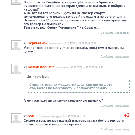
Это не тот ли Голубин, который убил своего брата из
биатлонной винтовки,которая должна была быть в сейфе, а
не дома?
А не тот ли тот Голубин,чуть ли не мастер спорта
международного класса, который не ездил и не выступал на
Чемпионатах России, но протоколы с изменениями привозил
его тренер Большаков?
Там у вас пол Онеги "чемпионы" на бумаге...
Сообщить модератору
Черный чай
#4
(c нами с 10.10.2018)
16.02.2026 23:36
Морда треснет скоро у дядьки справа, пора ему в лагерь на
диету
Сообщить модератору
Roman Kapustin
#3
(c нами с 06.03.2015)
15.02.2026 18:20
Цитирую bolt:
Смысл в том,что мордастый дядя справа на фото
отчитается по массовости и попросит премию.
А не присядет ли за самоназначенную премию?
Сообщить модератору
+3
bolt
#2
(c нами очень давно)
15.02.2026 11:14
Смысл в том,что мордастый дядя справа на фото отчитается
по массовости и попросит премию.
Сообщить модератору