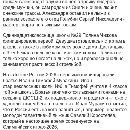
гонкам Александр Голубин вошёл в тройку лидеров
среди мужчин, он сам родом из Онеги и очень любит
онежские трассы. Александра оставил на лыжи в
раннем возрасте его отец Голубин Сергей Николаевич -
мастер спорта по лыжным гонкам.
Одиннадцатиклассница школы №29 Полина Чижова
финишировала первой. Девушка готовилась к стартам в
школе, а также в любимом лесу возле дома. Дистанцию
в 3 км бежала больше классическим ходом. Полина не
только хорошо бегает на лыжах, но и профессионально
занимается практической стрельбой.
На «Лыжне России-2026» первыми финишировали
братья Иван и Тимофей Муракины. Иван –
старшеклассник школы №6, а Тимофей учится в 4 классе
той же школы. Братья занимаются лыжными гонками на
секции в ДЮСШ-2, их поддерживают и родители – тоже с
удовольствием бегают на лыжах. Иван Муракин отметил,
что в России есть на кого равняться, например, нравится
молодой талантливый лыжник Савелий Коростелёв,
который в настоящее время соревнуется на
Олимпийских играх-2026.