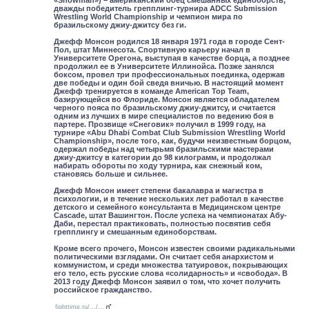
дважды победитель грепплинг-турнира ADCC Submission
Wrestling World Championship и чемпион мира по
бразильскому джиу-джитсу без ги.
Джефф Монсон родился 18 января 1971 года в городе Сент-
Пол, штат Миннесота. Спортивную карьеру начал в
Университете Орегона, выступая в качестве борца, а позднее
продолжил ее в Университете Иллинойса. Позже занялся
боксом, провел три профессиональных поединка, одержав
две победы и один бой сведя вничью. В настоящий момент
Джефф тренируется в команде American Top Team,
базирующейся во Флориде. Монсон является обладателем
черного пояса по бразильскому джиу-джитсу, и считается
одним из лучших в мире специалистов по ведению боя в
партере. Прозвище «Снеговик» получил в 1999 году, на
турнире «Abu Dhabi Combat Club Submission Wrestling World
Championship», после того, как, будучи неизвестным борцом,
одержал победы над четырьмя бразильскими мастерами
джиу-джитсу в категории до 98 килограмм, и продолжал
набирать обороты по ходу турнира, как снежный ком,
становясь больше и сильнее.
Джефф Монсон имеет степени бакалавра и магистра в
психологии, и в течение нескольких лет работал в качестве
детского и семейного консультанта в Медицинском центре
Cascade, штат Вашингтон. После успеха на чемпионатах Абу-
Даби, перестал практиковать, полностью посвятив себя
грепплингу и смешанным единоборствам.
Кроме всего прочего, Монсон известен своими радикальными
политическими взглядами. Он считает себя анархистом и
коммунистом, и среди множества татуировок, покрывающих
его тело, есть русские слова «солидарность» и «свобода». В
2013 году Джефф Монсон заявил о том, что хочет получить
российское гражданство.
fighttime.ru/.../...