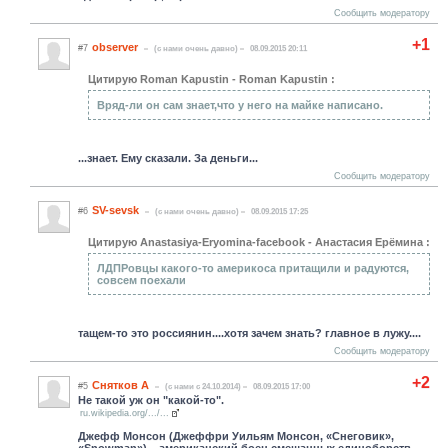
Сообщить модератору
+1
observer
#7
(c нами очень давно)
08.09.2015 20:11
Цитирую Roman Kapustin - Roman Kapustin :
Вряд-ли он сам знает,что у него на майке написано.
...знает. Ему сказали. За деньги...
Сообщить модератору
SV-sevsk
#6
(c нами очень давно)
08.09.2015 17:25
Цитирую Anastasiya-Eryomina-facebook - Анастасия Ерёмина :
ЛДПРовцы какого-то америкоса притащили и радуются,
совсем поехали
тащем-то это россиянин....хотя зачем знать? главное в лужу....
Сообщить модератору
+2
Снятков А
#5
(c нами с 24.10.2014)
08.09.2015 17:00
Не такой уж он "какой-то".
ru.wikipedia.org/.../...
Джефф Монсон (Джеффри Уильям Монсон, «Снеговик»,
«Snowman») – американский боец смешанных единоборств,