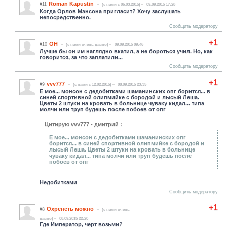
Roman Kapustin
#11
(c нами с 06.03.2015)
09.09.2015 17:28
Когда Орлов Мэнсона пригласит? Хочу заслушать
непосредственно.
Сообщить модератору
+1
ОН
#10
(c нами очень давно)
09.09.2015 09:46
Лучше бы он им наглядно вкатил, а не бороться учил. Но, как
говорится, за что заплатили...
Сообщить модератору
+1
vvv777
#9
(c нами с 12.02.2015)
08.09.2015 23:35
Е мое... монсон с дедобитками шаманинских опг борится... в
синей спортивной олипмийке с бородой и лысый Леша.
Цветы 2 штуки на кровать в больнице чуваку кидал... типа
молчи или труп будешь после побоев от опг
Цитирую vvv777 - дмитрий :
Е мое... монсон с дедобитками шаманинских опг
борится... в синей спортивной олипмийке с бородой и
лысый Леша. Цветы 2 штуки на кровать в больнице
чуваку кидал... типа молчи или труп будешь после
побоев от опг
Недобитками
Сообщить модератору
+1
Охренеть можно
#8
(c нами очень
давно)
08.09.2015 22:20
Где Император, черт возьми?