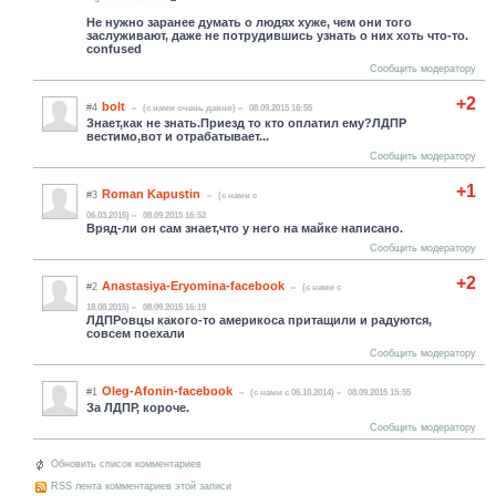
Не нужно заранее думать о людях хуже, чем они того
заслуживают, даже не потрудившись узнать о них хоть что-то.
confused
Сообщить модератору
+2
bolt
#4
(c нами очень давно)
08.09.2015 16:55
Знает,как не знать.Приезд то кто оплатил ему?ЛДПР
вестимо,вот и отрабатывает...
Сообщить модератору
+1
Roman Kapustin
#3
(c нами с
06.03.2015)
08.09.2015 16:52
Вряд-ли он сам знает,что у него на майке написано.
Сообщить модератору
+2
Anastasiya-Eryomina-facebook
#2
(c нами с
18.08.2015)
08.09.2015 16:19
ЛДПРовцы какого-то америкоса притащили и радуются,
совсем поехали
Сообщить модератору
Oleg-Afonin-facebook
#1
(c нами с 06.10.2014)
08.09.2015 15:55
За ЛДПР, короче.
Сообщить модератору
Обновить список комментариев
RSS лента комментариев этой записи