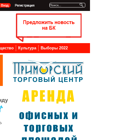
щество
Культура
Выборы 2022
нду
ь