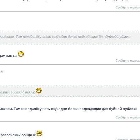
Сообщить модера
 приехали. Там неподалёку есть ещё одни более подходящие для буйной публики
дам как ты
Сообщить модера
:36
же.рассейский бэнди ж
приехали. Там неподалёку есть ещё одни более подходящие для буйной публики
Сообщить модера
е.рассейский бэнди ж