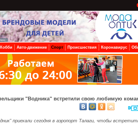
Хобби
Авто-движение
Спорт
Происшествия
Коронавирус
Об
лельщики "Водника" встретили свою любимую кома
одник" приехали сегодня в аэропорт Талаги, чтобы встретит