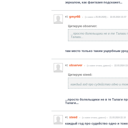
зеркалом, как фантазия подскажет...
gmyr66
#3
(c нами с 25.08.2020)
22.03.2024 15:07
Цитирую observer:
...просто болельщики не в те Талаги
Талаги...
там место только таким ущербным уро
observer
#2
(c нами очень давно)
22.03.2024 13
Цитирую steed:
каждый год про судейство одно и то
...просто болельщики не в те Талаги 
Талаги...
steed
#1
(c нами очень давно)
21.03.2024 22:10
каждый год про судейство одно и тож