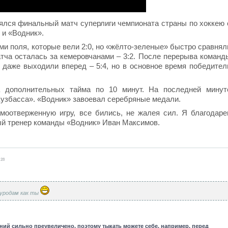
ялся финальный матч cуперлиги чемпионата страны по хоккею 
 и «Водник».
ми поля, которые вели 2:0, но «жёлто-зеленые» быстро сравнял
атча осталась за кемеровчанами – 3:2. После перерыва команд
е даже выходили вперед – 5:4, но в основное время победител
 дополнительных тайма по 10 минут. На последней минут
узбасса». «Водник» завоевал серебряные медали.
моотверженную игру, все бились, не жалея сил. Я благодаре
ный тренер команды «Водник» Иван Максимов.
:28
уродам как ты
ний сильно преувеличено, поэтому тыкать можете себе, например, перед