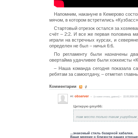
Напомним, накануне в Кемерово состо
мячом, в котором встретились «Кузбасс»
Стартовый отрезок остался за хозяева
счёт – 2:2. И все же первая половина м
играли на встречных курсах, и северян
определен не был – ничья 6:6.
По регламенту были назначены два
овертайма удачливее были хоккеисты «К
– Наша команда сегодня показала са
ребятам за самоотдачу, – отметил глав
Комментарии
observer
#4
(c нами очень давно)
22.03.2024 18
Цитирую gmyr66:
там место только таким ущербным 
...знакомый стиль базарной хабалки.
Ваше мнение о близости наших отноше