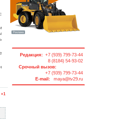
с
и
ы
ь
е
Редакция:
+7 (939) 799-73-44
8 (8184) 54-93-02
н
Срочный вызов:
+7 (939) 799-73-44
E-mail:
maya@tv29.ru
+1