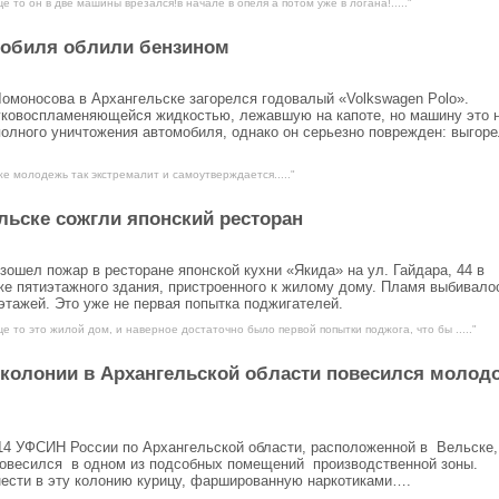
е то он в две машины врезался!в начале в опеля а потом уже в логана!....."
мобиля облили бензином
 Ломоносова в Архангельске загорелся годовалый «Volkswagen Polo».
гковоспламеняющейся жидкостью, лежавшую на капоте, но машину это 
олного уничтожения автомобиля, однако он серьезно поврежден: выгор
е молодежь так экстремалит и самоутверждается....."
льске сожгли японский ресторан
изошел пожар в ресторане японской кухни «Якида» на ул. Гайдара, 44 в
же пятиэтажного здания, пристроенного к жилому дому. Пламя выбивало
 этажей. Это уже не первая попытка поджигателей.
е то это жилой дом, и наверное достаточно было первой попытки поджога, что бы ....."
В колонии в Архангельской области повесился молод
14 УФСИН России по Архангельской области, расположенной в Вельске,
повесился в одном из подсобных помещений производственной зоны.
онести в эту колонию курицу, фаршированную наркотиками….