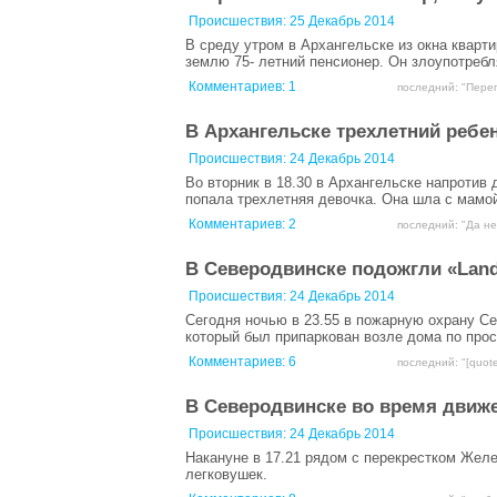
Происшествия:
25 Декабрь 2014
В среду утром в Архангельске из окна кварт
землю 75- летний пенсионер. Он злоупотреб
Комментариев:
1
последний: "Перепу
В Архангельске трехлетний реб
Происшествия:
24 Декабрь 2014
Во вторник в 18.30 в Архангельске напротив
попала трехлетняя девочка. Она шла с мамой
Комментариев:
2
последний: "Да не
В Северодвинске подожгли «Land
Происшествия:
24 Декабрь 2014
Сегодня ночью в 23.55 в пожарную охрану С
который был припаркован возле дома по прос
Комментариев:
6
последний: "[quote
В Северодвинске во время движе
Происшествия:
24 Декабрь 2014
Накануне в 17.21 рядом с перекрестком Жел
легковушек.