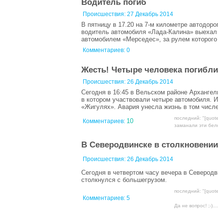
Водитель погиб
Происшествия:
27 Декабрь 2014
В пятницу в 17.20 на 7-м километре автодор
водитель автомобиля «Лада-Калина» выехал 
автомобилем «Мерседес», за рулем которого
Комментариев: 0
Жесть! Четыре человека погибли
Происшествия:
26 Декабрь 2014
Сегодня в 16:45 в Вельском районе Арханге
в котором участвовали четыре автомобиля. И
«Жигулях». Авария унесла жизнь в том числе
последний: "[quo
10
Комментариев:
заманали эти бел
В Северодвинске в столкновении
Происшествия:
26 Декабрь 2014
Сегодня в четвертом часу вечера в Северод
столкнулся с большегрузом.
последний: "[quote
Комментариев:
5
Да не вопрос! ;-)....