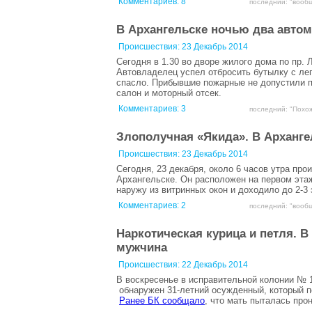
Комментариев:
8
последний: "вообщ
В Архангельске ночью два авто
Происшествия:
23 Декабрь 2014
Сегодня в 1.30 во дворе жилого дома по пр.
Автовладелец успел отбросить бутылку с ле
спасло. Прибывшие пожарные не допустили п
салон и моторный отсек.
Комментариев:
3
последний: "Похож
Злополучная «Якида». В Арханге
Происшествия:
23 Декабрь 2014
Сегодня, 23 декабря, около 6 часов утра про
Архангельске. Он расположен на первом эта
наружу из витринных окон и доходило до 2-3
Комментариев:
2
последний: "вообщ
Наркотическая курица и петля. 
мужчина
Происшествия:
22 Декабрь 2014
В воскресенье в исправительной колонии № 
обнаружен 31-летний осужденный, который 
Ранее БК сообщало
, что мать пыталась пр