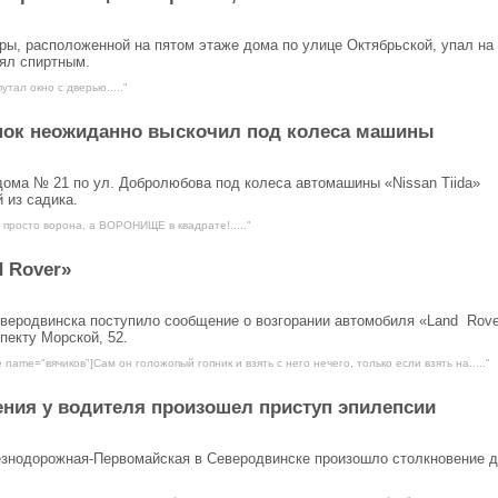
иры, расположенной на пятом этаже дома по улице Октябрьской, упал на
лял спиртным.
тал окно с дверью....."
енок неожиданно выскочил под колеса машины
 дома № 21 по ул. Добролюбова под колеса автомашины «Nissan Tiida»
 из садика.
 просто ворона, а ВОРОНИЩЕ в квадрате!....."
 Rover»
еверодвинска поступило сообщение о возгорании автомобиля «Land Rove
пекту Морской, 52.
 name="вячиков"]Сам он голожопый гопник и взять с него нечего, только если взять на....."
ния у водителя произошел приступ эпилепсии
езнодорожная-Первомайская в Северодвинске произошло столкновение 