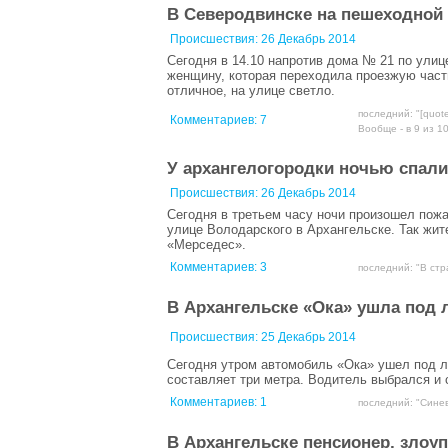
В Северодвинске на пешеходной 
Происшествия:
26 Декабрь 2014
Сегодня в 14.10 напротив дома № 21 по ули
женщину, которая переходила проезжую част
отличное, на улице светло.
последний: "[quot
Комментариев:
7
Вообще - в 9 из 10 
У архангелогородки ночью спали
Происшествия:
26 Декабрь 2014
Сегодня в третьем часу ночи произошел пож
улице Володарского в Архангельске. Так жит
«Мерседес».
Комментариев:
3
последний: "В стр
В Архангельске «Ока» ушла под
Происшествия:
25 Декабрь 2014
Сегодня утром автомобиль «Ока» ушел под л
составляет три метра. Водитель выбрался и 
Комментариев:
1
последний: "Синев
В Архангельске пенсионер, злоу