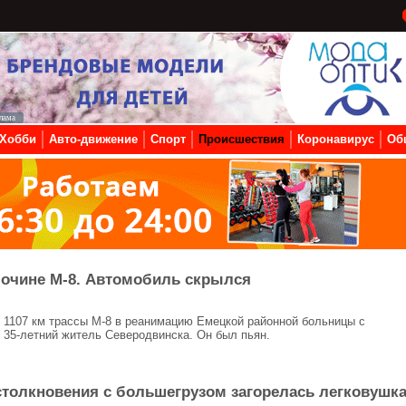
Хобби
Авто-движение
Спорт
Происшествия
Коронавирус
Об
бочине М-8. Автомобиль скрылся
ы 1107 км трассы М-8 в реанимацию Емецкой районной больницы с
35-летний житель Северодвинска. Он был пьян.
столкновения с большегрузом загорелась легковушка