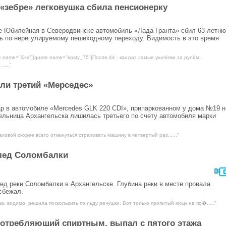
«зебре» легковушка сбила пенсионерку
це Юбилейная в Северодвинске автомобиль «Лада Гранта» сбил 63-летн
ь по нерегулируемому пешеходному переходу. Видимость в это время
e name="Ххх"][quote name="kosty_75"]После 44 - как раз самые ушлёпки за рулём.
....."
ли третий «Мерседес»
ар в автомобиле «Mercedes GLK 220 CDI», припаркованном у дома №19 н
ельница Архангельска лишилась третьего по счету автомобиля марки
аховой скорее всего откажуться страховать машину в четвертый раз......"
 лед Соломбалки
ед реки Соломбалки в Архангельске. Глубина реки в месте провала
сбежал.
а, видимо, решила поскользить по льду речушки. Вот только пропитый моцк не по�....."
потребляющий спиртным, выпал с пятого этажа