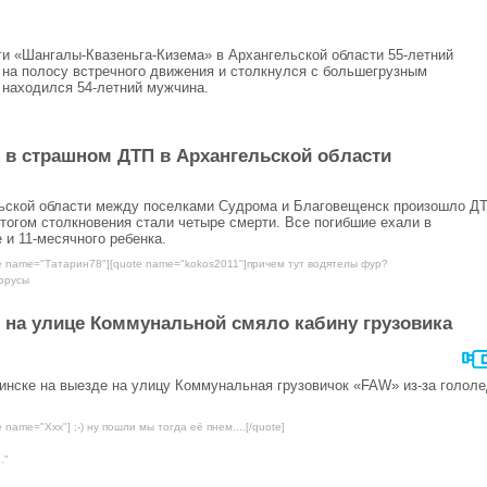
оги «Шангалы-Квазеньга-Кизема» в Архангельской области 55-летний
на полосу встречного движения и столкнулся с большегрузным
 находился 54-летний мужчина.
 в страшном ДТП в Архангельской области
льской области между поселками Судрома и Благовещенск произошло Д
тогом столкновения стали четыре смерти. Все погибшие ехали в
 и 11-месячного ребенка.
te name="Татарин78"][quote name="kokos2011"]причем тут водятелы фур?
орусы
 на улице Коммунальной смяло кабину грузовика
винске на выезде на улицу Коммунальная грузовичок «FAW» из-за голол
 name="Ххх"] ;-) ну пошли мы тогда её пнем....[/quote]
."