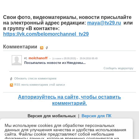
C
вои фото, видеоматериалы, новости присылайте
на электронный адрес редакции:
maya
@
tv
29.
ru
или
в группу «В контакте»:
https://vk.com/belomorchannel_tv29
Комментарии
molchanoff
#1
(c нами с 28.09.2015)
29.04.2016 08:49
Посыпались новости из Няндомы...
Сообщить модератору
Обновить список комментариев
RSS лента комментариев этой записи
Авторизуйтесь на сайте, чтобы оставить
комментарий.
Версия для мобильных
|
Версия для ПК
© 2026 Беломорканал Северодвинск tv29.ru
Мы используем cookies для обработки персональных
данных для улучшения качества и удобства использования
Joomla!
is Free Software released under the GNU General Public
сайта. Файлы cookie представляют собой небольшие
License.
фрагменты данных, которые временно сохраняются на