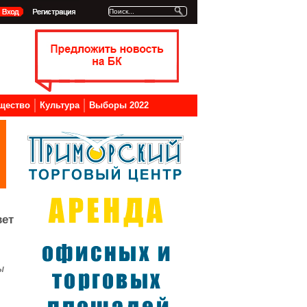
щество
Культура
Выборы 2022
вет
ы