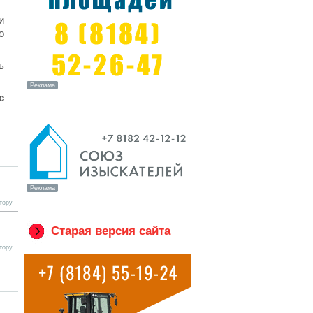
и
о
ь
с
тору
Старая версия сайта
тору