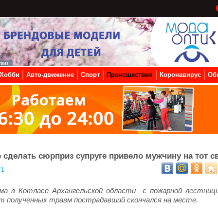
Хобби
Авто-движение
Спорт
Происшествия
Коронавирус
Об
 сделать сюрприз супруге привело мужчину на тот с
71
ома в Котласе Архангельской области с пожарной лестниц
От полученных травм пострадавший скончался на месте.