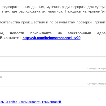
 предварительным данным, мужчина ради сюрприза для супруг
 этаж, где расположена их квартира. Находясь на уровне 3-г
тоятельства происшествия и по результатам проверки принят
лы, новости присылайте на электронный адре
В контакте":
http://vk.com/belomorchannel_tv29
Сообщить модера
:25
Сообщить модера
сь на сайте, чтобы оставить комментарий.