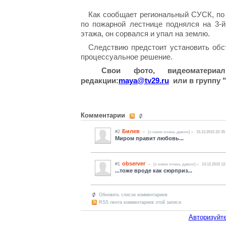
Как сообщает региональный СУСК, по
по пожарной лестнице поднялся на 3-й
этажа, он сорвался и упал на землю.
Следствию предстоит установить обс
процессуальное решение.
Свои фото, видеоматериа
редакции:
maya@tv29.ru
или в группу "
Комментарии
Билев
#2
(c нами очень давно)
15.12.2015 22:35
Миром правит любовь...
observer
#1
(c нами очень давно)
14.12.2015 12
...тоже вроде как сюрприз...
Обновить список комментариев
RSS лента комментариев этой записи
Авторизуйте