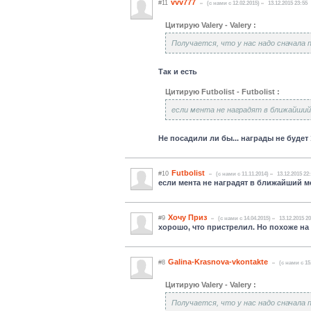
vvv777
#11
(c нами с 12.02.2015)
13.12.2015 23:55
Цитирую Valery - Valery :
Получается, что у нас надо сначала 
Так и есть
Цитирую Futbolist - Futbolist :
если мента не наградят в ближайший 
Не посадили ли бы... награды не будет
Futbolist
#10
(c нами с 11.11.2014)
13.12.2015 22
если мента не наградят в ближайший м
Хочу Приз
#9
(c нами с 14.04.2015)
13.12.2015 2
хорошо, что пристрелил. Но похоже на 
Galina-Krasnova-vkontakte
#8
(c нами с 15
Цитирую Valery - Valery :
Получается, что у нас надо сначала 