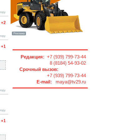
тору
+2
тору
+1
Редакция:
+7 (939) 799-73-44
8 (8184) 54-93-02
Срочный вызов:
+7 (939) 799-73-44
E-mail:
maya@tv29.ru
тору
тору
+1