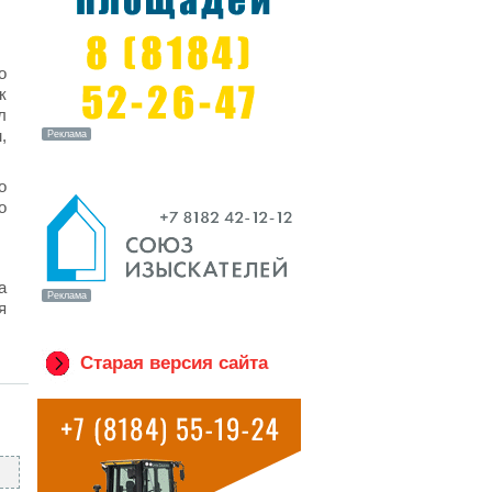
о
к
л
,
о
о
а
я
Старая версия сайта