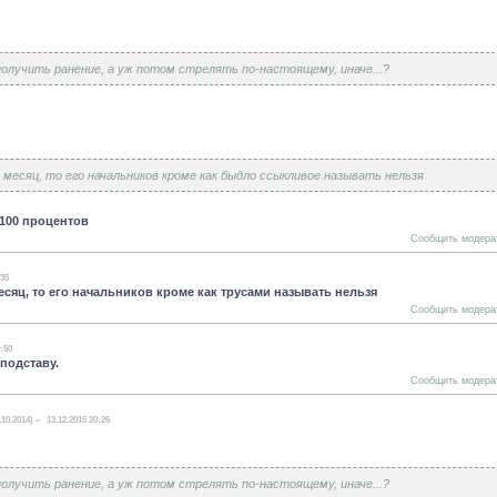
получить ранение, а уж потом стрелять по-настоящему, иначе...?
месяц, то его начальников кроме как быдло ссыкливое называть нельзя
 100 процентов
Сообщить модера
:35
есяц, то его начальников кроме как трусами называть нельзя
Сообщить модера
0:50
подставу.
Сообщить модера
.10.2014)
13.12.2015 20:26
получить ранение, а уж потом стрелять по-настоящему, иначе...?