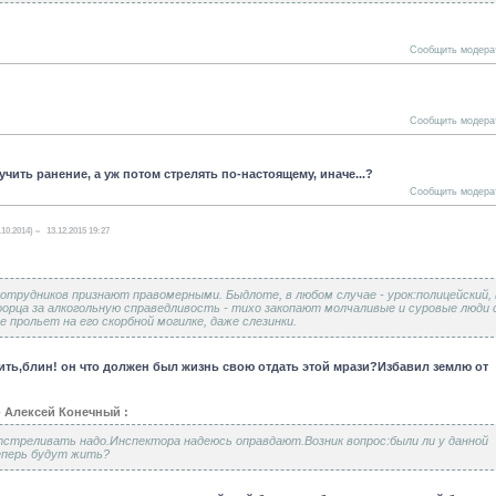
Сообщить модера
Сообщить модера
учить ранение, а уж потом стрелять по-настоящему, иначе...?
Сообщить модера
.10.2014)
13.12.2015 19:27
сотрудников признают правомерными. Быдлоте, в любом случае - урок:полицейский, 
боорца за алкогольную справедливость - тихо закопают молчаливые и суровые люди 
не прольет на его скорбной могилке, даже слезинки.
ить,блин! он что должен был жизнь свою отдать этой мрази?Избавил землю от
- Алексей Конечный :
стреливать надо.Инспектора надеюсь оправдают.Возник вопрос:были ли у данной
теперь будут жить?