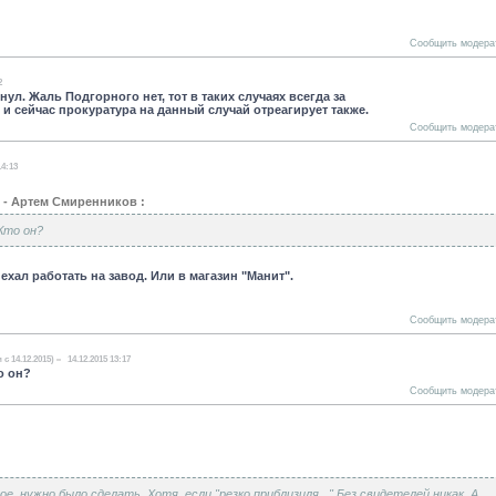
Сообщить модера
2
ул. Жаль Подгорного нет, тот в таких случаях всегда за
о и сейчас прокуратура на данный случай отреагирует также.
Сообщить модера
14:13
 - Артем Смиренников :
Кто он?
хал работать на завод. Или в магазин "Манит".
Сообщить модера
 с 14.12.2015)
14.12.2015 13:17
о он?
Сообщить модера
, нужно было сделать. Хотя, если "резко приблизиля..." Без свидетелей никак. А