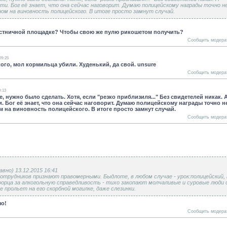
ти. Бог её знает, что она сейчас наговорит. Думаю полицейскому награды точно н
ном на виновность полицейского. В итоге просто замнут случай.
естничной площадке? Чтобы свою же пулю рикошетом получить?
Сообщить модера
09:25
ого, мол кормильца убили. Худенький, да свой. unsure
Сообщить модера
9:13
нужно было сделать. Хотя, если "резко приблизиля..." Без свидетелей никак. 
. Бог её знает, что она сейчас наговорит. Думаю полицейскому награды точно н
м на виновность полицейского. В итоге просто замнут случай.
Сообщить модера
авно) 13.12.2015 16:41
сотрудников признают правомерными. Быдлоте, в любом случае - урок:полицейский, 
боорца за алкогольную справедливость - тихо закопают молчаливые и суровые люди 
не прольет на его скорбной могилке, даже слезинки.
чо!
Сообщить модера