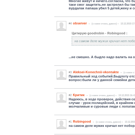
Многие живут и ничего.согласна, что 
таки смог защитить.не застрелил бы т
вурдалак папаша убил 5 детей,жену и 
observer
#4
(c нами очень давно)
13.12.2015 17
Цитирую goodrobin - Robingood :
на самом деле мужик кричал нет поб
...не смешно. А быдло надо валить на од
Aleksei-Konechnii-vkontakte
#3
(c нами с 
Правильный ход событий.Быдлоту отс
вопрос:были ли у данной семейки дети 
Критик
#2
(c нами очень давно)
13.12.2015 16:4
Надеюсь, в ходе проверок, действия 
случае - урок:полицейский, в крайнем 
молчаливые и суровые люди с лопатами,
Robingood
#1
(c нами очень давно)
13.12.201
на самом деле мужик кричал нет побор