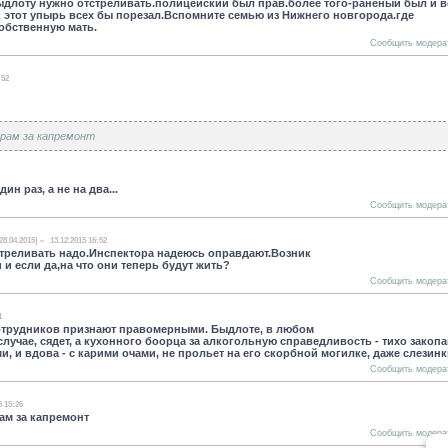
быдлоту нужно отстреливать.полицейский был прав.более того-раненый был и в
ак этот упырь всех бы порезал.Вспомните семью из Нижнего новгорода.где
собственную мать.
Сообщить модера
:52
орам за капремонт
ин раз, а не на два...
Сообщить модера
28.04.2015)
13.12.2015 16:52
треливать надо.Инспектора надеюсь оправдают.Возник
и если да,на что они теперь будут жить?
Сообщить модера
1
сотрудников признают правомерными. Быдлоте, в любом
случае, сядет, а кухонного боорца за алкогольную справедливость - тихо закоп
 и вдова - с карими очами, не прольет на его скорбной могилке, даже слезинк
Сообщить модера
5 15:26
ам за капремонт
Сообщить модера