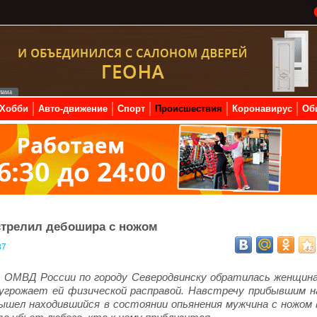
Хобби
Авто-движение
Спорт
Происшествия
Коронавирус
Об
стрелил дебошира с ножом
87
ь ОМВД России по городу Северодвинску обратилась женщина
угрожает ей физической расправой. Навстречу прибывшим н
ышел находившийся в состоянии опьянения мужчина с ножом 