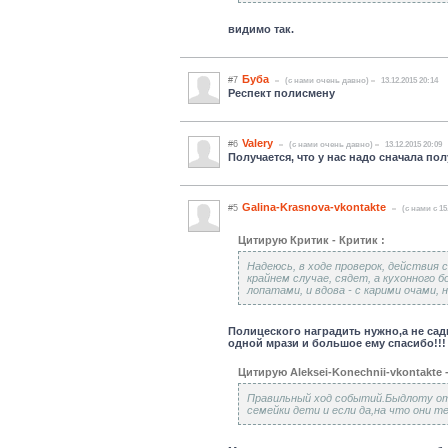
видимо так.
Буба
#7
(c нами очень давно)
13.12.2015 20:14
Респект полисмену
Valery
#6
(c нами очень давно)
13.12.2015 20:09
Получается, что у нас надо сначала пол
Galina-Krasnova-vkontakte
#5
(c нами с 15
Цитирую Критик - Критик :
Надеюсь, в ходе проверок, действия 
крайнем случае, сядет, а кухонного 
лопатами, и вдова - с карими очами, 
Полицеского наградить нужно,а не сад
одной мрази и большое ему спасибо!!!
Цитирую Aleksei-Konechnii-vkontakte 
Правильный ход событий.Быдлоту от
семейки дети и если да,на что они 