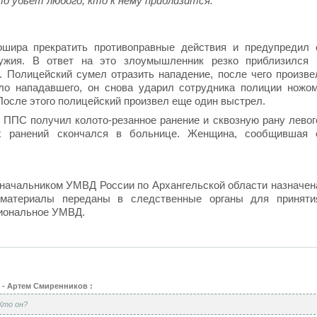
то убьет любого, кто к нему приблизится.
шира прекратить противоправные действия и предупредил 
ужия. В ответ на это злоумышленник резко приблизился 
 Полицейский сумел отразить нападение, после чего произве
ло нападавшего, он снова ударил сотрудника полиции ножом
После этого полицейский произвел еще один выстрел.
 ППС получил колото-резанное ранение и сквозную рану левог
х ранений скончался в больнице. Женщина, сообщившая 
 начальником УМВД России по Архангельской области назначен
 материалы переданы в следственные органы для приняти
гиональное УМВД.
 - Артем Смиренников :
Кто он?