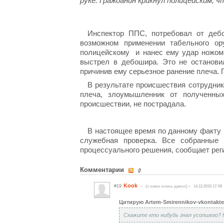
руке. Гражданин крикнул полицейским, ч
Инспектор ППС, потребовал от дебо
возможном применении табельного ор
полицейскому и нанес ему удар ножом.
выстрел в дебошира. Это не останови
причинив ему серьезное ранение плеча. 
В результате происшествия сотрудник
плеча, злоумышленник от полученны
происшествии, не пострадала.
В настоящее время по данному факту
служебная проверка. Все собранные
процессуального решения, сообщает ре
Комментарии
Kook
#19
(c нами очень давно)
14.12.2015 17:58
Цитирую Artem-Smirennikov-vkontakte
Скажите кто нибудь знал усопшего? 