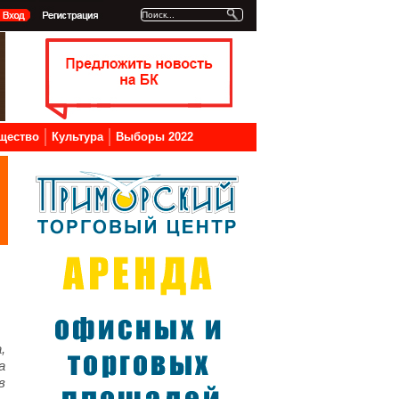
щество
Культура
Выборы 2022
,
а
в