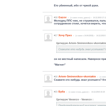
Ето убиенный, ибо от чужой руки.
Gazov
#18
(c нами очень давно)
14.12.2015 17:1
Молодец ППС-ник, не стушевался, пальн
сотрудников стоял, хочется верить, чт
Хочу Приз
#17
(c нами с 14.04.2015)
14.12.2015 
Цитирую Artem-Smirennikov-vkontakte
Скажите кто нибудь знал усопшего? 
он не местный написали. Наверное прие
"Магнит"
Artem-Smirennikov-vkontakte
#16
(c нами
Скажите кто нибудь знал усопшего? Кт
Буба
#15
(c нами очень давно)
14.12.2015 10:23
Цитирую Vavanzo - Vavanzo :
Предупредительный выстрел, наверное