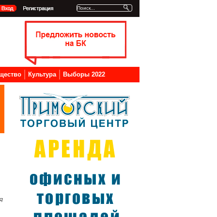
щество
Культура
Выборы 2022
я