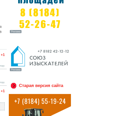
я
в
+1
тору
тору
Старая версия сайта
+1