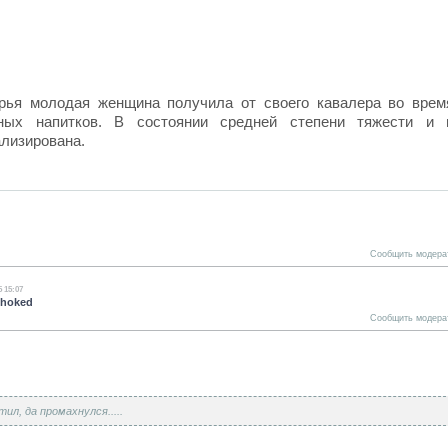
ерья молодая женщина получила от своего кавалера во врем
ьных напитков. В состоянии средней степени тяжести и 
ализирована.
Сообщить модера
5 15:07
shoked
Сообщить модера
ил, да промахнулся.....