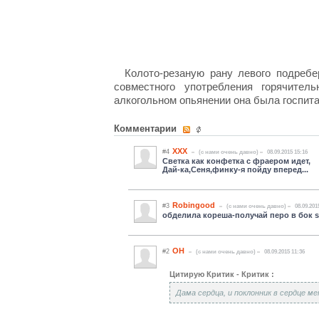
Колото-резаную рану левого подреб
совместного употребления горячител
алкогольном опьянении она была госпит
Комментарии
ХХХ
#4
(c нами очень давно)
08.09.2015 15:16
Светка как конфетка с фраером идет,
Дай-ка,Сеня,финку-я пойду вперед...
Robingood
#3
(c нами очень давно)
08.09.201
обделила кореша-получай перо в бок 
ОН
#2
(c нами очень давно)
08.09.2015 11:36
Цитирую Критик - Критик :
Дама сердца, и поклонник в сердце мет