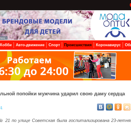
Хобби
Авто-движение
Спорт
Происшествия
Коронавирус
Об
ольной попойки мужчина ударил свою даму сердца
81
 № 21 по улице Советская была госпитализирована 23-летня