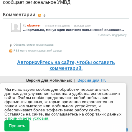
сообщает региональное УМВД.
Комментарии
observer
#1
(c нами очень давно)
26.07.2015 21:09
...нормально, минус один источник повышенной опасности...
Сообщить модератору
Обновить список комментариев
RSS лента комментариев этой записи
Авторизуйтесь на сайте, чтобы оставить
комментарий.
Версия для мобильных
|
Версия для ПК
© 2026 Беломорканал Северодвинск tv29.ru
Мы используем cookies для обработки персональных
данных для улучшения качества и удобства использования
Joomla!
is Free Software released under the GNU General Public
сайта. Файлы cookie представляют собой небольшие
License.
фрагменты данных, которые временно сохраняются на
вашем компьютере или мобильном устройстве, и
Mobile version by
Mobile Joomla!
обеспечивают более эффективную работу сайта.
Оставаясь на сайте, вы соглашаетесь на сбор таких данных
Desktop Version
и
принимаете условия.
СИ "Информационное агентство "Беломорканал" регистрационный номер ЭЛ № ФС77-77001 от
08.11.2019, выдан Федеральной службой по надзору в сфере связи, информационных технологий и
Принять
массовых коммуникаций (Роскомнадзор). Учредитель: ООО "ТВ29". Главный редактор: Рудалев А.Г.
18+
Беломорканал - новостной сайт Архангельской области: новости Северодвинска, новости поморья,
происшествия в Архангельске, мэрия Архангельска
Все права на материалы, опубликованные на сайте, защищены в соответствии с российским и