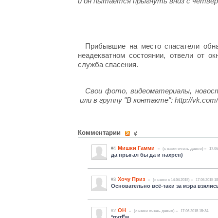
и он пытается прыгнуть вниз с четве
Прибывшие на место спасатели обна
неадекватном состоянии, отвели от ок
служба спасения.
Свои фото, видеоматериалы, новос
или в группу "В контакте": http://vk.com
Комментарии
Мишки Гамми
#4
(c нами очень давно)
17.06
да прыгал бы да и нахрен)
Хочу Приз
#3
(c нами с 14.04.2015)
17.06.2015 1
Основательно всё-таки за мэра взялис
ОН
#2
(c нами очень давно)
17.06.2015 15:34
*путЁм