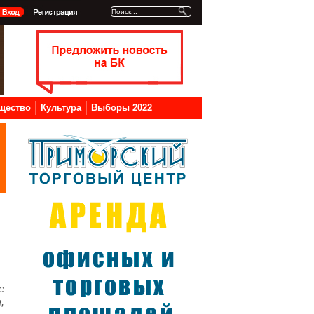
щество
Культура
Выборы 2022
е
,