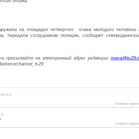
ртого этажа.
ружили на площадке четвертого этажа молодого человека 
на, передали сотрудникам полиции, сообщает северодвинска
ти присылайте на электронный адрес редакции:
maya@tv29.r
/belomorchannel_tv29
.2015 18:31
Сообщить модера
8:22
ь
Сообщить модера