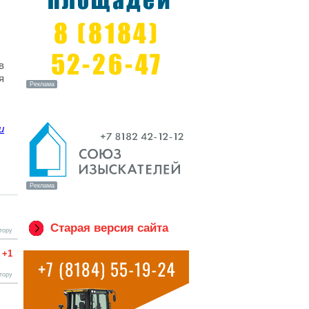
в
я
u
Старая версия сайта
тору
+1
тору