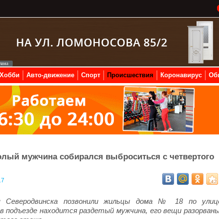
Хобби
Авто-движение
Спорт
Происшествия
Коронавирус
Об
олый мужчина собирался выброситься с четвертого
17
ия Северодвинска позвонили жильцы дома № 18 по улиц
в подъезде находится раздетый мужчина, его вещи разорваны