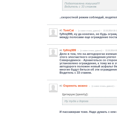
Подготовлена ловушка!!!!
Водитель с 33 стажем.
..скоростной режим соблюдай, водятел 
TomCat
#5
(c нами очень давно)
13.10.2014 18:
fylhtq999, ну да конечно, не будь огра
между полосами еще ограждение постав
fylhtq999
#4
(c нами очень давно)
13.10.2014 0
Дело в том, что на автодорогах излишн
этого злосчастного ограждения улетел
Северодвинск - Архангельск со сторон
установлено ограждение, к тому же в э
автодороге положен новый асфальт без
многие будут биться об эти ограждени
Водитель с 33 стажем.
Охренеть можно
#3
(c нами очень давно)
Цитирую [qwerty]:
Ну туда и дорога
И пассажирам тоже. Надо думать с кем 