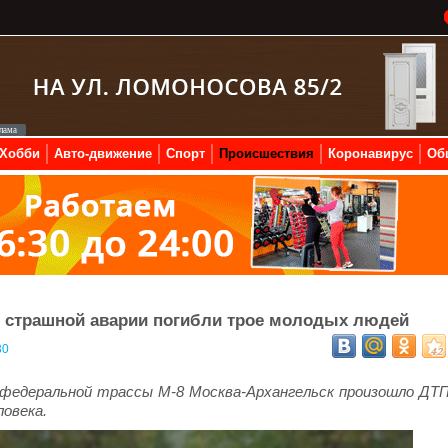
Хобби
Авто-движение
Спорт
Происшествия
Коронавирус
Об
 в страшной аварии погибли трое молодых людей
30
е федеральной трассы М-8 Москва-Архангельск произошло ДТП
ловека.