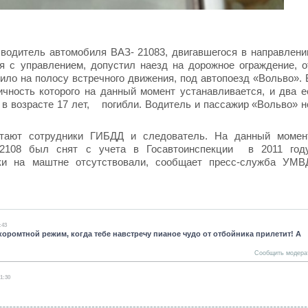
итель автомобиля ВАЗ- 21083, двигавшегося в направлени
ся с управлением, допустил наезд на дорожное ограждение, о
ло на полосу встречного движения, под автопоезд «Вольво». 
ичность которого на данный момент устанавливается, и два е
 в возрасте 17 лет, погибли. Водитель и пассажир «Вольво» н
т сотрудники ГИБДД и следователь. На данный момен
 2108 был снят с учета в Госавтоинспекции в 2011 году
аки на маштне отсутствовали, сообщает пресс-служба УМВ
:43
коромтной режим, когда тебе навстречу пианое чудо от отбойника прилетит! А
Сообщить модера
01:30