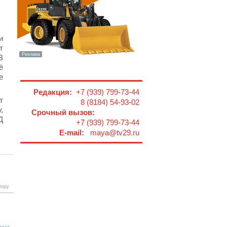
и
т
В
ё
е
Редакция:
+7 (939) 799-73-44
т
8 (8184) 54-93-02
,
Срочный вызов:
Д
+7 (939) 799-73-44
E-mail:
maya@tv29.ru
тору