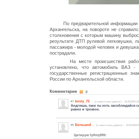
По предварительной информации вод
Архангельска, на повороте не справил
столкновения с которым машину выброси
результате ДТП рулевой легковушки, л
пассажира - молодой человек и девушка
пострадали.
На месте происшествия работаю
установлено, что автомобиль ВАЗ -
государственные регистрационные зн
России по Архангельской области.
Комментарии
kosty_75
#7
(c нами очень давно)
14.10.2014 14
Андгюша, таки ты хоть засоблюдайся с
равно и трезвое.
Большой
#6
(c нами очень давно)
14.10.2014 
Цитирую fylhtq999: