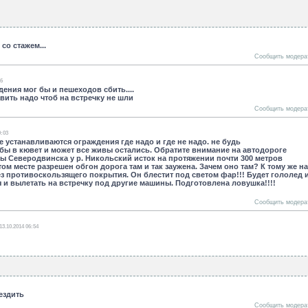
со стажем...
Сообщить модера
16
ждения мог бы и пешеходов сбить....
ить надо чтоб на встречку не шли
Сообщить модера
9:03
е устанавливаются ограждения где надо и где не надо. не будь
 бы в кювет и может все живы остались. Обратите внимание на автодороге
ы Северодвинска у р. Никольский исток на протяжении почти 300 метров
том месте разрешен обгон дорога там и так заужена. Зачем оно там? К тому же на
 противоскользящего покрытия. Он блестит под светом фар!!! Будет гололед 
я и вылетать на встречку под другие машины. Подготовлена ловушка!!!!
Сообщить модера
13.10.2014 06:54
ездить
Сообщить модера