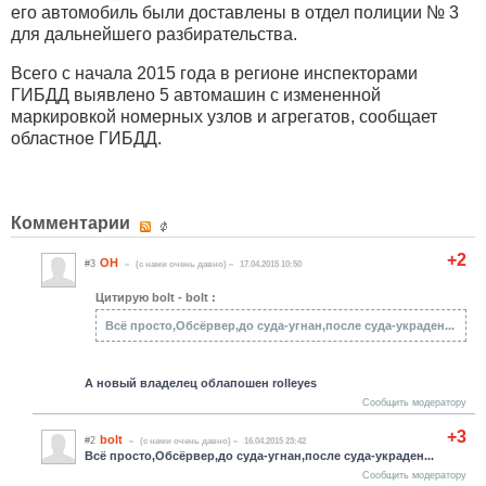
его автомобиль были доставлены в отдел полиции № 3
для дальнейшего разбирательства.
Всего с начала 2015 года в регионе инспекторами
ГИБДД выявлено 5 автомашин с измененной
маркировкой номерных узлов и агрегатов, сообщает
областное ГИБДД.
Комментарии
+2
ОН
#3
(c нами очень давно)
17.04.2015 10:50
Цитирую bolt - bolt :
Всё просто,Обсёрвер,до суда-угнан,после суда-украден...
А новый владелец облапошен rolleyes
Сообщить модератору
+3
bolt
#2
(c нами очень давно)
16.04.2015 23:42
Всё просто,Обсёрвер,до суда-угнан,после суда-украден...
Сообщить модератору