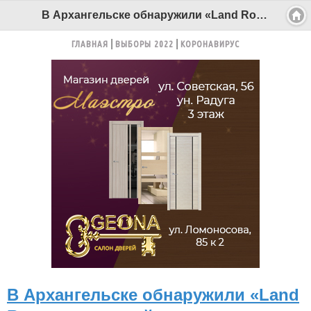
В Архангельске обнаружили «Land Rover», угнанный год назад в Москве - Беломорканал Северодвинск tv29.ru
ГЛАВНАЯ
ВЫБОРЫ 2022
КОРОНАВИРУС
В Архангельске обнаружили «Land