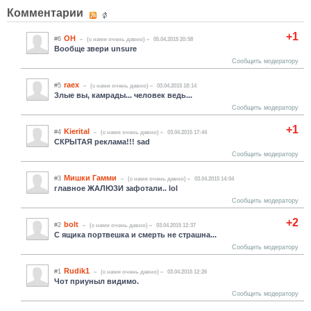
Комментарии
+1
ОН
#6
(c нами очень давно)
05.04.2015 20:58
Вообще звери unsure
Сообщить модератору
raex
#5
(c нами очень давно)
03.04.2015 18:14
Злые вы, камрады... человек ведь...
Сообщить модератору
+1
Kierital
#4
(c нами очень давно)
03.04.2015 17:44
СКРЫТАЯ реклама!!! sad
Сообщить модератору
Мишки Гамми
#3
(c нами очень давно)
03.04.2015 14:04
главное ЖАЛЮЗИ зафотали.. lol
Сообщить модератору
+2
bolt
#2
(c нами очень давно)
03.04.2015 12:37
С ящика портвешка и смерть не страшна...
Сообщить модератору
Rudik1
#1
(c нами очень давно)
03.04.2015 12:26
Чот приуныл видимо.
Сообщить модератору