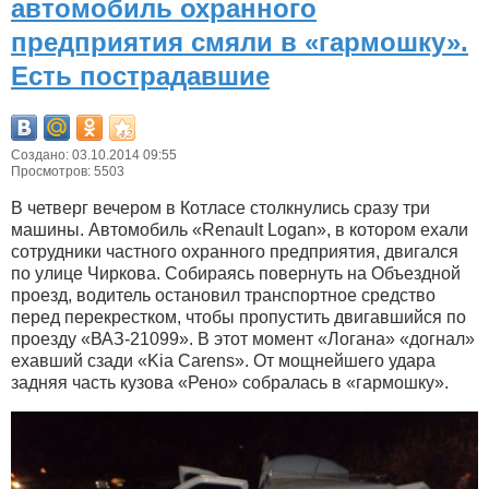
автомобиль охранного
предприятия смяли в «гармошку».
Есть пострадавшие
Создано: 03.10.2014 09:55
Просмотров: 5503
В четверг вечером в Котласе столкнулись сразу три
машины. Автомобиль «Renault Logan», в котором ехали
сотрудники частного охранного предприятия, двигался
по улице Чиркова. Собираясь повернуть на Объездной
проезд, водитель остановил транспортное средство
перед перекрестком, чтобы пропустить двигавшийся по
проезду «ВАЗ-21099». В этот момент «Логана» «догнал»
ехавший сзади «Kia Carens». От мощнейшего удара
задняя часть кузова «Рено» собралась в «гармошку».