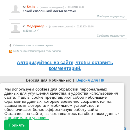
Smile
#2
(c нами очень давно)
03.10.2014 12:46
Какой слабенький логАн всетаки
Сообщить модератору
Модератор
#1
(c нами очень давно)
03.10.2014 10:08
tv29.ru/.../
Сообщить модератору
Обновить список комментариев
RSS лента комментариев этой записи
Авторизуйтесь на сайте, чтобы оставить
комментарий.
Версия для мобильных
|
Версия для ПК
© 2026 Беломорканал Северодвинск tv29.ru
Мы используем cookies для обработки персональных
данных для улучшения качества и удобства использования
Joomla!
is Free Software released under the GNU General Public
сайта. Файлы cookie представляют собой небольшие
License.
фрагменты данных, которые временно сохраняются на
вашем компьютере или мобильном устройстве, и
Mobile version by
Mobile Joomla!
обеспечивают более эффективную работу сайта.
Оставаясь на сайте, вы соглашаетесь на сбор таких данных
Desktop Version
и
принимаете условия.
СИ "Информационное агентство "Беломорканал" регистрационный номер ЭЛ № ФС77-77001 от
08.11.2019, выдан Федеральной службой по надзору в сфере связи, информационных технологий и
Принять
массовых коммуникаций (Роскомнадзор). Учредитель: ООО "ТВ29". Главный редактор: Рудалев А.Г.
18+
Беломорканал - новостной сайт Архангельской области: новости Северодвинска, новости поморья,
происшествия в Архангельске, мэрия Архангельска