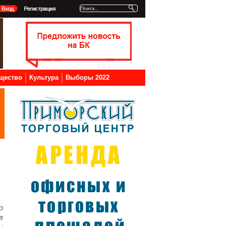
щество
Культура
Выборы 2022
о
в