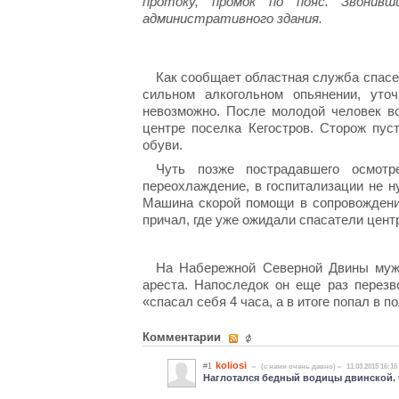
протоку, промок по пояс. Звонив
административного здания.
Как сообщает областная служба спасен
сильном алкогольном опьянении, уто
невозможно. После молодой человек вс
центре поселка Кегостров. Сторож пус
обуви.
Чуть позже пострадавшего осмот
переохлаждение, в госпитализации не н
Машина скорой помощи в сопровождени
причал, где уже ожидали спасатели цент
На Набережной Северной Двины мужч
ареста. Напоследок он еще раз перезв
«спасал себя 4 часа, а в итоге попал в п
Комментарии
koliosi
#1
(c нами очень давно)
11.03.2015 16:16
Наглотался бедный водицы двинской. 