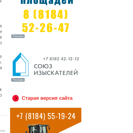
у
в
и
в
о
е
.
а
к
о
Старая версия сайта
тору