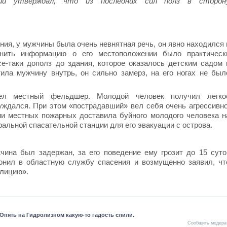
ший утверждал, что из последних сил полз в сторон
ия, у мужчины была очень невнятная речь, он явно находился 
чнить информацию о его местоположении было практическ
е-таки дополз до здания, которое оказалось детским садом 
тила мужчину внутрь, он сильно замерз, на его ногах не был
рел местный фельдшер. Молодой человек получил легко
уждался. При этом «пострадавший» вел себя очень агрессивно
и местных пожарных доставила буйного молодого человека н
ральной спасательной станции для его эвакуации с острова.
ина был задержан, за его поведение ему грозит до 15 суто
онил в областную службу спасения и возмущенно заявил, чт
олицию».
Опять на Гидролизном какую-то гадость слили.
Сообщить модера