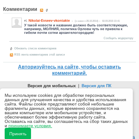
Комментарии
Nikolai-Evseev-vkontakte
#1
(c нами с 25.10.2014)
02.03.2015 13:41
У такой новости и название должно быть соответствующее,
например, МОЛНИЯ, политика Орлова чуть не привела к
гибели почти сотни архангелогородцев!
Сообщить модератору
Обновить список комментариев
RSS лента комментариев этой записи
Авторизуйтесь на сайте, чтобы оставить
комментарий.
Версия для мобильных
|
Версия для ПК
© 2026 Беломорканал Северодвинск tv29.ru
Мы используем cookies для обработки персональных
данных для улучшения качества и удобства использования
Joomla!
is Free Software released under the GNU General Public
сайта. Файлы cookie представляют собой небольшие
License.
фрагменты данных, которые временно сохраняются на
вашем компьютере или мобильном устройстве, и
Mobile version by
Mobile Joomla!
обеспечивают более эффективную работу сайта.
Оставаясь на сайте, вы соглашаетесь на сбор таких данных
Desktop Version
и
принимаете условия.
СИ "Информационное агентство "Беломорканал" регистрационный номер ЭЛ № ФС77-77001 от
08.11.2019, выдан Федеральной службой по надзору в сфере связи, информационных технологий и
Принять
массовых коммуникаций (Роскомнадзор). Учредитель: ООО "ТВ29". Главный редактор: Рудалев А.Г.
18+
Беломорканал - новостной сайт Архангельской области: новости Северодвинска, новости поморья,
происшествия в Архангельске, мэрия Архангельска