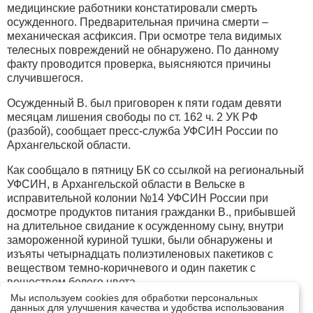
медицинские работники констатировали смерть
осужденного. Предварительная причина смерти –
механическая асфиксия. При осмотре тела видимых
телесных повреждений не обнаружено. По данному
факту проводится проверка, выясняются причины
случившегося.
Осужденный В. был приговорен к пяти годам девяти
месяцам лишения свободы по ст. 162 ч. 2 УК РФ
(разбой), сообщает пресс-служба УФСИН России по
Архангельской области.
Как сообщало в пятницу БК со ссылкой на региональный
УФСИН, в Архангельской области в Вельске в
исправительной колонии №14 УФСИН России при
досмотре продуктов питания гражданки В., прибывшей
на длительное свидание к осужденному сыну, внутри
замороженной куриной тушки, были обнаружены и
изъяты четырнадцать полиэтиленовых пакетиков с
веществом темно-коричневого и один пакетик с
веществом белого цвета.
Мы используем cookies для обработки персональных
Следует отметить, что и фамилия женщины и
данных для улучшения качества и удобства использования