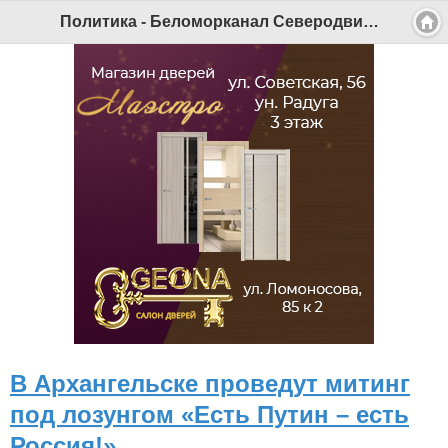
Политика - Беломорканал Северодвинск tv29.ru
В Архангельске проведут митинг
под лозунгом «Есть Путин – есть
Россия!»