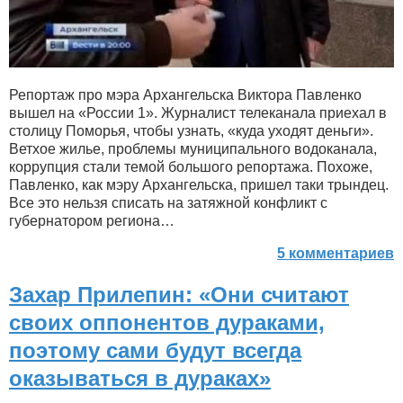
Репортаж про мэра Архангельска Виктора Павленко
вышел на «России 1». Журналист телеканала приехал в
столицу Поморья, чтобы узнать, «куда уходят деньги».
Ветхое жилье, проблемы муниципального водоканала,
коррупция стали темой большого репортажа. Похоже,
Павленко, как мэру Архангельска, пришел таки трындец.
Все это нельзя списать на затяжной конфликт с
губернатором региона…
5 комментариев
Захар Прилепин: «Они считают
своих оппонентов дураками,
поэтому сами будут всегда
оказываться в дураках»