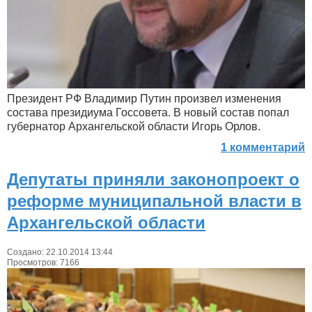
Президент РФ Владимир Путин произвел изменения
состава президиума Госсовета. В новый состав попал
губернатор Архангельской области Игорь Орлов.
1 комментарий
Депу­таты при­няли закон­оп­ро­ект о
рефор­ме муни­ципаль­ной влас­ти в
Архангельской области
Создано: 22.10.2014 13:44
Просмотров: 7166