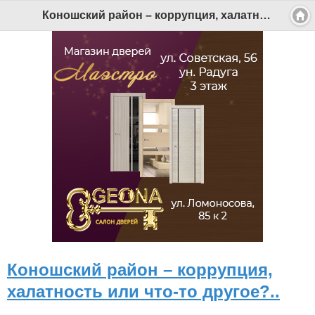
Коношский район – коррупция, халатность или что-то другое?.. - Беломорканал Северодвинск tv29.ru
Коношский район – коррупция,
халатность или что-то другое?..