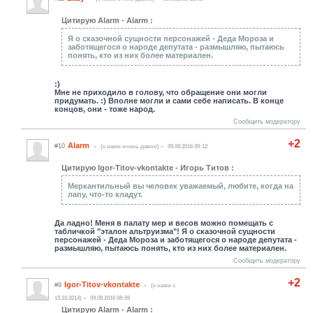
Цитирую Alarm - Alarm :
Я о сказочной сущности персонажей - Деда Мороза и
заботящегося о народе депутата - размышляю, пытаюсь
понять, кто из них более материален.
:)
Мне не приходило в голову, что обращение они могли
придумать. :) Вполне могли и сами себе написать. В конце
концов, они - тоже народ.
Сообщить модератору
+2
Alarm
#10
(c нами очень давно)
09.08.2016 09:12
Цитирую Igor-Titov-vkontakte - Игорь Титов :
Меркантильный вы человек уважаемый, любите, когда на
лапу, что-то кладут.
Да ладно! Меня в палату мер и весов можно помещать с
табличкой "эталон альтруизма"! Я о сказочной сущности
персонажей - Деда Мороза и заботящегося о народе депутата -
размышляю, пытаюсь понять, кто из них более материален.
Сообщить модератору
+2
Igor-Titov-vkontakte
#9
(c нами с
13.10.2014)
09.08.2016 08:59
Цитирую Alarm - Alarm :