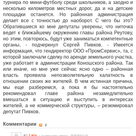
турнира по мини-футболу среди школьников, а заодно и
несколько километров местных дорог, да и на детские
площадки останется. Но районная администрация
делает все с точностью до наоборот. С чего бы это?
Обратившиеся ко мне депутаты уверены, что ниточка
ведет к ближайшему окружению главы района Реутову,
но этим, повторюсь, будут уже заниматься компетентные
органы, - подчеркнул Сергей Пивков. - Имеется
информация, что гендиректор ООО «ПромСервис», та, с
которой заключали сделку по аренде земельного участка,
уже работает в администрации Коношского района. Так
или иначе, но мне уже сейчас ясно одно – районная
власть проявила непозволительную халатность в
отношении своих же жителей. В чем истинная причина,
мы еще разберемся, а пока я бы настоятельно
рекомендовал главе района незамедлительно
вмешаться в ситуацию и выступить в интересах
жителей, а не коммерческой структуры, – резюмировал
депутат Пивков.
Комментарии
Lazy
#11
(c нами очень давно)
09.08.2016 11:51