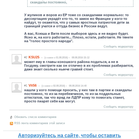
скандалы постоянно,
У жуликов и воров из ЕР тоже со скандалами нормально: то
диссертацию украдёт кто-то, то замок во Франции у кого-то
найдут, то окажется, что у самых яростных патриотов дети за
границей учатся и оттуда бизнес в России ведут.
А вас, Ксюша и Витя после выборов здесь и не видно будет.
Ясно ж, на кого работаете... Плохо, кстати, работаете. Не тянете
на "голос простого народа".
Сообщить модератору
KSU25
#2
(c нами с 01.08.2016)
08.08.2016 15:12
может ему в главы коношкого района податься, а не в
Госдуму. смотрите как он отлично в их проблемах разбирается,
даже знает сколько нынче гравий стоит.
Сообщить модератору
Vit56
#1
(c нами с 02.08.2016)
08.08.2016 14:40
нашли у кого помощи просить, у них там в партии и скандалы
постоянно, то из-за перебежчиков, то из-за поддельных
аттестатов, так что вряд ли ЛДПР кому то помогать станет,
просто пиарят себя как могут.
Сообщить модератору
Обновить список комментариев
RSS лента комментариев этой записи
Авторизуйтесь на сайте, чтобы оставить