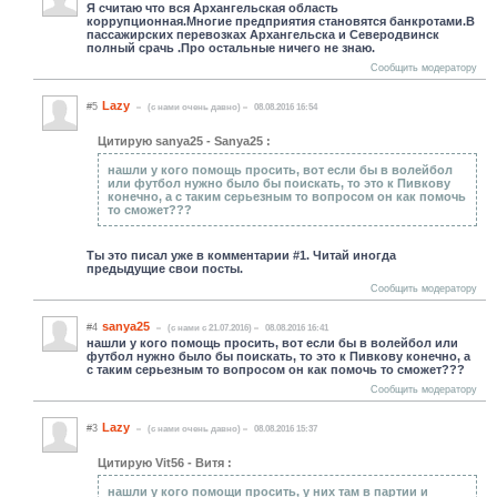
Я считаю что вся Архангельская область
коррупционная.Многие предприятия становятся банкротами.В
пассажирских перевозках Архангельска и Северодвинск
полный срачь .Про остальные ничего не знаю.
Сообщить модератору
Lazy
#5
(c нами очень давно)
08.08.2016 16:54
Цитирую sanya25 - Sanya25 :
нашли у кого помощь просить, вот если бы в волейбол
или футбол нужно было бы поискать, то это к Пивкову
конечно, а с таким серьезным то вопросом он как помочь
то сможет???
Ты это писал уже в комментарии #1. Читай иногда
предыдущие свои посты.
Сообщить модератору
sanya25
#4
(c нами с 21.07.2016)
08.08.2016 16:41
нашли у кого помощь просить, вот если бы в волейбол или
футбол нужно было бы поискать, то это к Пивкову конечно, а
с таким серьезным то вопросом он как помочь то сможет???
Сообщить модератору
Lazy
#3
(c нами очень давно)
08.08.2016 15:37
Цитирую Vit56 - Витя :
нашли у кого помощи просить, у них там в партии и