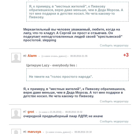
Я, к примеру, в "местных жителей", к Пивкову
обратившихся, верю даже меньше, чем в Деда Мороза. А
тот мне подарки в детстве носил. Не чета какому-то
Пивкову.
Меркантильный вы человек уважаемый, любите, когда на
лапу, что-то кладут. А Сергей он прост и отзывчив. Он
подкупает неподготовленных людей своей "крестьянской"
простотой. slepping
Сообщить модератору
+3
Alarm
#8
(c нами очень давно)
08.08.2016 21:35
Цитирую Lazy - everybody lies :
Не тянете на "голос простого народа".
Я, к примеру, в "местных жителей", к Пивкову обратившихся,
верю даже меньше, чем в Деда Мороза. А тот мне подарки в
детстве носил. Не чета какому-то Пивкову.
Сообщить модератору
grot
#7
(c нами с 21.06.2016)
08.08.2016 19:32
очередной предвыборный пиар ЛДПР, не иначе
Сообщить модератору
marusya
#6
(c нами очень давно)
08.08.2016 19:18