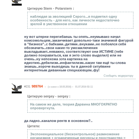
Цитирую Stern - Polarstern :
наблюдая за эволюцией Серого...я подметил одну
особенность - для него, как личности недостаточно
зрелой в умственном отношении
ну вот штерни перегибаешь ты опять..неумывако начал
комсомольцем..заканчивает довольно-таки значимой фигурой
в "бизнесе"..с бабками..дитями..внуками..не побоялся себя
обозначить..свои какие-то умозаключения
выкладывает..неважно, соответствуют они ИСТИНЕ (тебе
должно понравиться, как я энто слово выделил) или не
очень..ну непохожа ээта картинка на
идиотию..дебилизм..инфантилизм
..какие там ещё ты слова
знаешь..короче выходишь ты в данной ситуёвине
интернетным диванным спецназовцем..фу!
Сообщить модератору
989764
#231
(c нами с 18.03.2016)
01.07.2016 02:11
Цитирую sergey - sergey :
На самом же деле, теория Дарвина МНОГОКРАТНО
опровергнута.
да ладно..каналом рентв в основном?..
Цитата:
Экспоненциальное (бесконтрольное) размножение
организмов + ограниченные ресурсы и пространство =