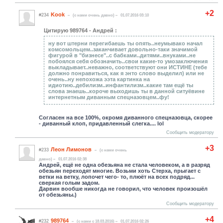
+2
Kook
#234
(c нами очень давно)
01.07.2016 03:10
Цитирую 989764 - Андрей :
ну вот штерни перегибаешь ты опять..неумывако начал
комсомольцем..заканчивает довольно-таки значимой
фигурой в "бизнесе"..с бабками..дитями..внуками..не
побоялся себя обозначить..свои какие-то умозаключения
выкладывает..неважно, соответствуют они ИСТИНЕ (тебе
должно понравиться, как я энто слово выделил) или не
очень..ну непохожа ээта картинка на
идиотию..дебилизм..инфантилизм..какие там ещё ты
слова знаешь..короче выходишь ты в данной ситуёвине
интернетным диванным спецназовцем..фу!
Согласен на все 100%, окромя диванного спецназовца, скорее
- диванный клоп, придавленный слегка.... lol
Сообщить модератору
+3
Леон Лимонов
#233
(c нами очень
давно)
01.07.2016 02:38
Андрей, ещё не одна обезьяна не стала человеком, а в разряд
обезьян переходят многие. Возьми хоть Стерха, прыгает с
ветки на ветку, лопочет чего- то, плюёт на всех подряд...
сверкая голым задом.
Дарвин вообше никогда не говорил, что человек произошёл
от обезьяны.)
Сообщить модератору
+4
989764
#232
(c нами с 18.03.2016)
01.07.2016 02:26