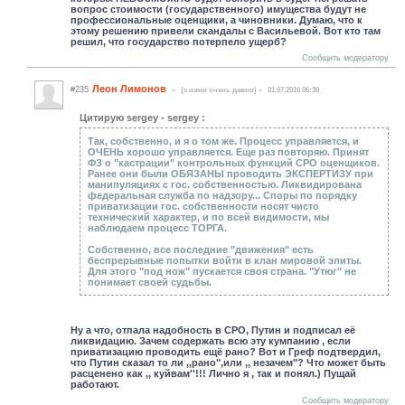
вопрос стоимости (государственного) имущества будут не
профессиональные оценщики, а чиновники. Думаю, что к
этому решению привели скандалы с Васильевой. Вот кто там
решил, что государство потерпело ущерб?
Сообщить модератору
Леон Лимонов
#235
(c нами очень давно)
01.07.2016 06:30
Цитирую sergey - sergey :
Так, собственно, и я о том же. Процесс управляется, и
ОЧЕНЬ хорошо управляется. Еще раз повторяю. Принят
ФЗ о "кастрации" контрольных функций СРО оценщиков.
Ранее они были ОБЯЗАНЫ проводить ЭКСПЕРТИЗУ при
манипуляциях с гос. собственностью. Ликвидирована
федеральная служба по надзору... Споры по порядку
приватизации гос. собственности носят чисто
технический характер, и по всей видимости, мы
наблюдаем процесс ТОРГА.
Собственно, все последние "движения" есть
беспрерывные попытки войти в клан мировой элиты.
Для этого "под нож" пускается своя страна. "Утюг" не
понимает своей судьбы.
Ну а что, отпала надобность в СРО, Путин и подписал её
ликвидацию. Зачем содержать всю эту кумпанию , если
приватизацию проводить ещё рано? Вот и Греф подтвердил,
что Путин сказал то ли ,,рано",или ,, незачем"? Что может быть
расценено как ,, куйвам''!!! Лично я , так и понял.) Пущай
работают.
Сообщить модератору