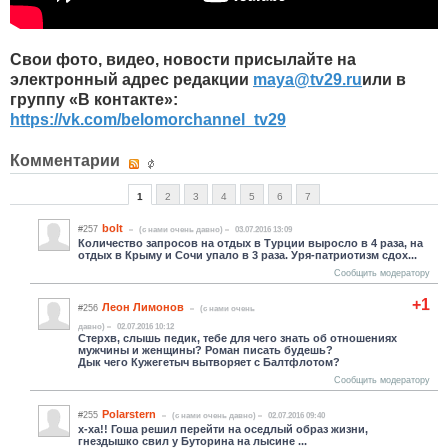
Свои фото, видео, новости присылайте на
электронный адрес редакции
maya
@
tv
29.
ru
или в
группу «В контакте»:
https://vk.com/belomorchannel_tv29
Комментарии
1
2
3
4
5
6
7
bolt
#257
(c нами очень давно)
03.07.2016 13:09
Количество запросов на отдых в Турции выросло в 4 раза, на
отдых в Крыму и Сочи упало в 3 раза. Уря-патриотизм сдох...
Сообщить модератору
+1
Леон Лимонов
#256
(c нами очень
давно)
02.07.2016 10:12
Стерхв, слышь педик, тебе для чего знать об отношениях
мужчины и женщины? Роман писать будешь?
Дык чего Кужегетыч вытворяет с Балтфлотом?
Сообщить модератору
Polarstern
#255
(c нами очень давно)
02.07.2016 09:40
х-ха!! Гоша решил перейти на оседлый образ жизни,
гнездышко свил у Буторина на лысине ...