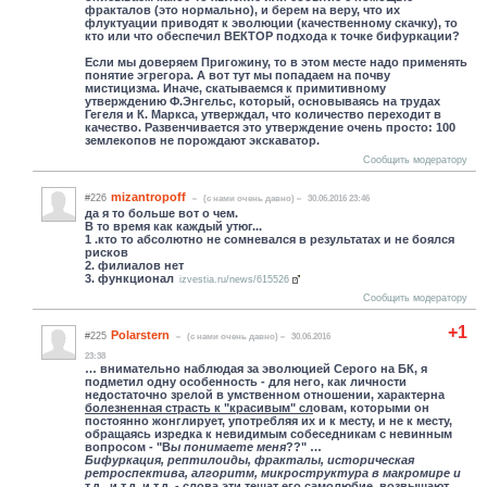
фракталов (это нормально), и берем на веру, что их
флуктуации приводят к эволюции (качественному скачку), то
кто или что обеспечил ВЕКТОР подхода к точке бифуркации?
Если мы доверяем Пригожину, то в этом месте надо применять
понятие эгрегора. А вот тут мы попадаем на почву
мистицизма. Иначе, скатываемся к примитивному
утверждению Ф.Энгельс, который, основываясь на трудах
Гегеля и К. Маркса, утверждал, что количество переходит в
качество. Развенчивается это утверждение очень просто: 100
землекопов не порождают экскаватор.
Сообщить модератору
mizantropoff
#226
(c нами очень давно)
30.06.2016 23:46
да я то больше вот о чем.
В то время как каждый утюг...
1 .кто то абсолютно не сомневался в результатах и не боялся
рисков
2. филиалов нет
3. функционал
izvestia.ru/news/615526
Сообщить модератору
+1
Polarstern
#225
(c нами очень давно)
30.06.2016
23:38
… внимательно наблюдая за эволюцией Серого на БК, я
подметил одну особенность - для него, как личности
недостаточно зрелой в умственном отношении, характерна
болезненная страсть к "красивым" сл
овам, которыми он
постоянно жонглирует, употребляя их и к месту, и не к месту,
обращаясь изредка к невидимым собеседникам с невинным
вопросом - "В
ы понимаете меня
??" …
Бифуркация, рептилоиды, фракталы, историческая
ретроспектива, алгоритм, микроструктура в макромире и
т.д., и т.д. и т.д. - слова эти тешат его самолюбие, возвышают