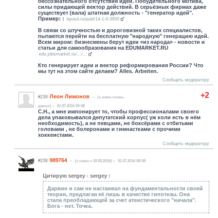
бессознательного отсутствия идей. Побудительного мотива,
силы придающей вектор действий. В серьёзных фирмах даже
существует (вала) штатная должность - "генератор идей".
Пример: :
bposd.ru/publ/14-1-0-3950
В связи со штучностью и дороговизной таких специалистов,
пытаются перейти на бесплатную "народную" генерацию идей.
Всем миром: бизнесмены берут идеи «из народа» - новости и
статьи для самообразования на EDUMARKET.RU
edu.jobsmarket.ru/.../...
Кто генерирует идеи и вектор реформирования России? Что
мы тут на этом сайте делаем? Аlles. Аrbeiten.
Сообщить модератору
+2
Леон Лимонов
#239
(c нами очень
давно)
01.07.2016 09:08
С.Н., а мне импонирует то, чтобы профессионалами своего
дела упаковывался депутатский корпус( уж коли есть в нём
необходимость), а не певцами, не боксёрами с отбитыми
головами , не болеронами и гимнастками с прочими
хоккеистами.
Сообщить модератору
989764
#238
(c нами с 18.03.2016)
01.07.2016 08:58
Цитирую sergey - sergey :
Дарвин и сам не настаивал на фундаментальности своей
теории, предлагая её лишь в качестве гипотезы. Она
стала преобладающей за счет атеистического "начала".
Бога - нет. Точка.