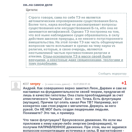
хм..на самом деле
Цитата:
Строго говоря, сама по себе ТЭ не является
автоматическим опровержением существования Бога.
Более того, наука вообще не рассматривает вопросы
существования или несуществования Б-га, ибо она не
занимается метафизикой. Однако ТЭ построена на том,
что всё ныне наблюдаемое сущее образовалось в силу
действия законов природы, а не некоего потустороннего
вмешательства. На этой почве ТЭ как часть общенаучных
вопросов часто всплывает в срачах на тему наука vs
религия, которые, в свою очередь, являются
неотъемлемой частью противостояния религии и
атеизма.
Отцы-основатели ТЭ в массе своей были
верущими, а некоторые даже священниками, теологами и
тому подобными
,
Сообщить модератору
+1
sergey
#237
(c нами очень давно)
01.07.2016 07:41
Андрей. Как совершенно верно заметил Леон, Дарвин и сам не
настаивал на фундаментальности своей теории, предлагая её
лишь в качестве гипотезы. Она стала преобладающей за счет
атеистического "начала". Бога - нет. Точка. Есть флуктуации
(мутации). Причем тут опять канал Рен ТВ? Например, вот
конкретно сам стою рядом с мегалитом. Держусь за него
рукой. Он НЕ МОГ быть создан пещерными людьми.
Понимаете? Это так, к примеру.
Что такое флуктуации? Броуновское движение. Но если мы
приложим к нему какую-либо энергию (информацию), то
получим НАПРАВЛЕННОЕ движение. При этом, мы не задаемся
вопросом конкретизации источника и силы. В магнитофоне -