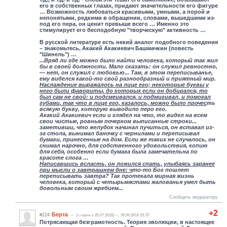
его в собственных глазах, придают значительности его фигуре
… Возможность любоваться красивыми, умными, а порой и
непонятыми, редкими в обращении, словами, вышедшими из-
под его пера, он ценит превыше всего … Именно это
стимулирует его бесподобную "творческую" активность …
В русской литературе есть некий аналог подобного поведения
– знакомьтесь, Акакий Акакиевич Башмачкин (повесть
"Шинель") …
...Вряд ли где можно было найти человека, который так жил
бы в своей должности. Мало сказать: он служил ревностно,
— нет, он служил с любовью... Там, в этом переписыванье,
ему виделся какой-то свой разнообразный и приятный мир.
Наслаждение выражалось на лице его; некоторые буквы у
него были фавориты, до которых если он добирался, то
был сам не свой: и подсмеивался, и подмигивал, и помогал
губами, так что в лице его, казалось, можно было прочес
ть
всякую букву, которую выводило перо его.
Акакий Акакиевич если и глядел на что, то видел на всем
свои чистые, ровным почерком выписанные строки...
заметивши, что желудок начинал пучиться, он вставал из-
за стола, вынимал баночку с чернилами и переписывал
бумаги, принесенные на дом. Если же таких не случалось, он
снимал нарочно, для собственного удовольствия, копию
для себя, особенно если бумага была замечательна по
красоте слога …
Написавшись всласть, он ложился спать, улыбаясь заранее
при мысли о завтрашнем дне: ч
то-то Бог пошлет
переписывать завтра? Так протекала мирная жизнь
человека, который с четырьмястами жалованья умел быть
довольным своим жребием...
Сообщить модератору
+2
Берта
#224
(c нами с 25.07.2015)
30.06.2016 23:37
Потрясающая безграмотность. Теория эволюции, в настоящее