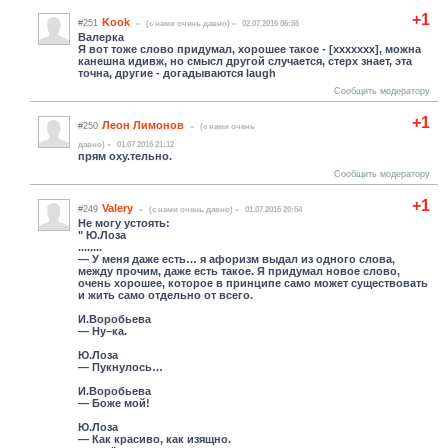
+1
Kook
#251
(c нами очень давно)
02.07.2016 06:56
Валерка
Я вот тоже слово придумал, хорошее такое - [xxxxxxx], можна
канешна идивж, но смысл другой случается, стерх знает, эта
точна, другие - догадываются laugh
Сообщить модератору
+1
Леон Лимонов
#250
(c нами очень
давно)
01.07.2016 21:12
прям оху.тельно.
Сообщить модератору
+1
Valery
#249
(c нами очень давно)
01.07.2016 20:54
Не могу устоять:
" Ю.Лоза
........
― У меня даже есть… я афоризм выдал из одного слова,
между прочим, даже есть такое. Я придумал новое слово,
очень хорошее, которое в принципе само может существовать
и жить само отдельно от всего.
И.Воробьева
― Ну–ка.
Ю.Лоза
― Пукнулось…
И.Воробьева
― Боже мой!
Ю.Лоза
― Как красиво, как изящно.