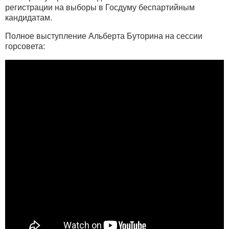
регистрации на выборы в Госдуму беспартийным
кандидатам.
Полное выступление Альберта Буторина на сессии
горсовета: