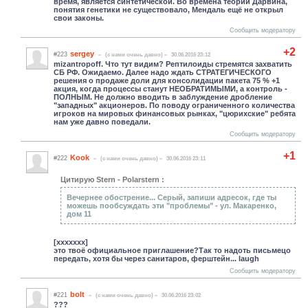
время, является синтетической. Во времена теорий Дарвина,
понятия генетики не существовало, Мендаль ещё не открыл
свои законы.
Сообщить модератору
+2
sergey
#223
(c нами очень давно)
30.06.2016 23:12
mizantropoff. Что тут видим? Рептилоиды стремятся захватить
СБ РФ. Ожидаемо. Далее надо ждать СТРАТЕГИЧЕСКОГО
решения о продаже доли для консолидации пакета 75 % +1
акция, когда процессы станут НЕОБРАТИМЫМИ, а контроль -
ПОЛНЫМ. Не должно вводить в заблуждение дробление
"западных" акционеров. По поводу ограниченного количества
игроков на мировых финансовых рынках, "цюрихские" ребята
нам уже давно поведали.
Сообщить модератору
+1
Kook
#222
(c нами очень давно)
30.06.2016 23:11
Цитирую Stern - Polarstern :
Вечернее обострение... Серый, запиши адресок, где ты
можешь пообсуждать эти "проблемы" - ул. Макаренко,
дом 11
[xxxxxxx]
это твоё официальное приглашение?Так то надоть письмецо
передать, хотя бы через санитаров, ферштейн... laugh
Сообщить модератору
bolt
#221
(c нами очень давно)
30.06.2016 23:02
???