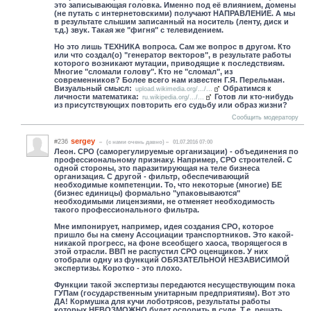
это записывающая головка. Именно под её влиянием, домены
(не путать с интернетовскими) получают НАПРАВЛЕНИЕ. А мы
в результате слышим записанный на носитель (ленту, диск и
т.д.) звук. Такая же "фигня" с телевидением.
Но это лишь ТЕХНИКА вопроса. Сам же вопрос в другом. Кто
или что создал(о) "генератор векторов", в результате работы
которого возникают мутации, приводящие к последствиям.
Многие "сломали голову". Кто не "сломал", из
современников? Более всего нам известен Г.Я. Перельман.
Визуальный смысл:
Обратимся к
upload.wikimedia.org/.../...
личности математика:
Готов ли кто-нибудь
ru.wikipedia.org/.../...
из присутствующих повторить его судьбу или образ жизни?
Сообщить модератору
sergey
#236
(c нами очень давно)
01.07.2016 07:00
Леон. СРО (саморегулируемые организации) - объединения по
профессиональному признаку. Например, СРО строителей. С
одной стороны, это паразитирующая на теле бизнеса
организация. С другой - фильтр, обеспечивающий
необходимые компетенции. То, что некоторые (многие) БЕ
(бизнес единицы) формально "упаковываются"
необходимыми лицензиями, не отменяет необходимость
такого профессионального фильтра.
Мне импонирует, например, идея создания СРО, которое
пришло бы на смену Ассоциации транспортников. Это какой-
никакой прогресс, на фоне всеобщего хаоса, творящегося в
этой отрасли. ВВП не распустил СРО оценщиков. У них
отобрали одну из функций ОБЯЗАТЕЛЬНОЙ НЕЗАВИСИМОЙ
экспертизы. Коротко - это плохо.
Функции такой экспертизы передаются несуществующим пока
ГУПам (государственным унитарным предприятиям). Вот это
ДА! Кормушка для кучи лоботрясов, результаты работы
которых НЕВОЗМОЖНО будет оспорить в суде. Т.е. решать