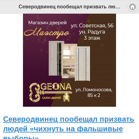
Северодвинец пообещал призвать людей «чихнуть на фальшивые выборы» - Беломорканал Северодвинск tv29.ru
Северодвинец пообещал призвать
людей «чихнуть на фальшивые
выборы»