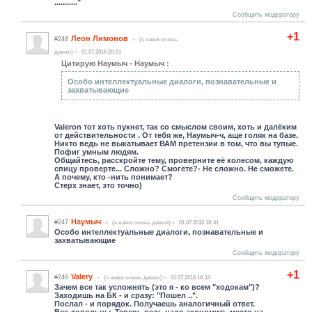
..........."
Сообщить модератору
+1
Леон Лимонов
#248
(c нами очень
давно)
01.07.2016 20:01
Цитирую Hаумыч - Hаумыч :
Особо интеллектуальные диалоги, познавательные и
захватывающие
Valeron тот хоть пукнет, так со смыслом своим, хоть и далёким
от действительности . От тебя же, Наумыч-ч, аще голяк на базе.
Никто ведь не выкатывает ВАМ претензии в том, что вы тупые.
Пофиг умным людям.
Общайтесь, расскройте тему, проверните её колесом, каждую
спицу проверте... Сложно? Смогёте?- Не сложно. Не сможете.
А почему, кто -нить понимает?
Стерх знает, это точно)
Сообщить модератору
Hаумыч
#247
(c нами очень давно)
01.07.2016 18:41
Особо интеллектуальные диалоги, познавательные и
захватывающие
Сообщить модератору
+1
Valery
#246
(c нами очень давно)
01.07.2016 16:14
Зачем все так усложнять (это я - ко всем "ходокам")?
Заходишь на БК - и сразу: "Пошел ..".
Послал - и порядок. Получаешь аналогичный ответ.