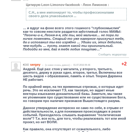
Цитирую Leon-Limonov-facebook - Леон Лимонов :
С.Н., а мне импонирует то, чтобы профессионалами
своего дела упаковывался ...
… и вдруг на фоне всего этого гошиного "глубокомыслия"
как-то совсем некстати раздается заботливый голос МАМЫ:
"Л
еончи-и-к, Леоня-я-я, где ты, мой мальчик… не пора ли
ничок поменять. Старый-то уже наверное прискучил тебе,
да и испоганил ты его изрядно … Удиви их, этих дебилов,
чем-нибудь … пусть знают какой ты оригинальный.
Подойди ко мне, дай я тебе лобик пощупаю…"
Сообщить модератору
+2
sergey
#240
(c нами очень давно)
01.07.2016 09:46
Андрей. Ещё раз: стою у мегалита, у второго, третьего,
десятого, держу в руках одно, второе, третье. Включены все
шесть видов + образование, память и опыт. Теория Дарвина
НЕ работает.
По крайней мере, на тех временных отрезках, о которых идет
речь. Это не исключает ТЭ, как таковую, но задает иные
векторы изыскания доказательной базы. Заметьте, мы также
не упоминаем про существование или не существование Бога,
но говорим про наличие признаков Вышестоящего разума.
Данное утверждение интересно не само по себе, в отрыве от
действительности, а для понимания происходящих в реале
событий. Приходилось слышать выражение "политическая
воля"? Т.е. все есть, для того, чтобы реализовать тот или иной
проект, но нет ВОЛИ.
Как правило, она отсутствует от сознательного, либо