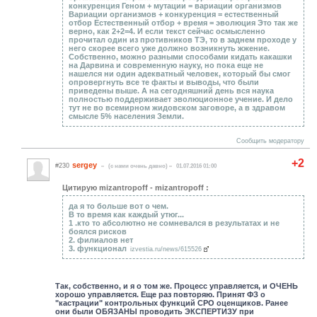
конкуренция Геном + мутации = вариации организмов
Вариации организмов + конкуренция = естественный
отбор Естественный отбор + время = эволюция Это так же
верно, как 2+2=4. И если текст сейчас осмысленно
прочитал один из противников ТЭ, то в заднем проходе у
него скорее всего уже должно возникнуть жжение.
Собственно, можно разными способами кидать какашки
на Дарвина и современную науку, но пока еще не
нашелся ни один адекватный человек, который бы смог
опровергнуть все те факты и выводы, что были
приведены выше. А на сегодняшний день вся наука
полностью поддерживает эволюционное учение. И дело
тут не во всемирном жидовском заговоре, а в здравом
смысле 5% населения Земли.
Сообщить модератору
+2
sergey
#230
(c нами очень давно)
01.07.2016 01:00
Цитирую mizantropoff - mizantropoff :
да я то больше вот о чем.
В то время как каждый утюг...
1 .кто то абсолютно не сомневался в результатах и не
боялся рисков
2. филиалов нет
3. функционал
izvestia.ru/news/615526
Так, собственно, и я о том же. Процесс управляется, и ОЧЕНЬ
хорошо управляется. Еще раз повторяю. Принят ФЗ о
"кастрации" контрольных функций СРО оценщиков. Ранее
они были ОБЯЗАНЫ проводить ЭКСПЕРТИЗУ при