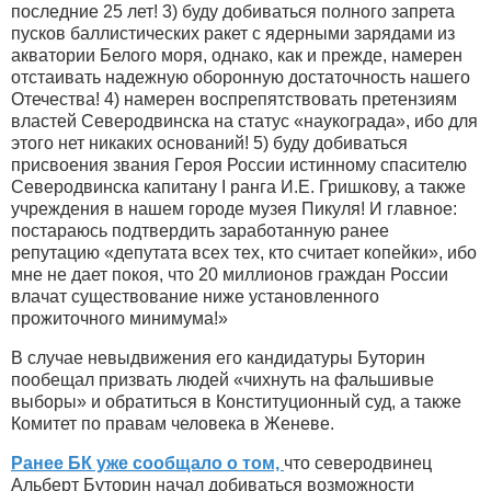
последние 25 лет! 3) буду добиваться полного запрета
пусков баллистических ракет с ядерными зарядами из
акватории Белого моря, однако, как и прежде, намерен
отстаивать надежную оборонную достаточность нашего
Отечества! 4) намерен воспрепятствовать претензиям
властей Северодвинска на статус «наукограда», ибо для
этого нет никаких оснований! 5) буду добиваться
присвоения звания Героя России истинному спасителю
Северодвинска капитану
I
ранга И.Е. Гришкову, а также
учреждения в нашем городе музея Пикуля! И главное:
постараюсь подтвердить заработанную ранее
репутацию «депутата всех тех, кто считает копейки», ибо
мне не дает покоя, что 20 миллионов граждан России
влачат существование ниже установленного
прожиточного минимума!»
В случае невыдвижения его кандидатуры Буторин
пообещал призвать людей «чихнуть на фальшивые
выборы» и обратиться в Конституционный суд, а также
Комитет по правам человека в Женеве.
Ранее БК уже сообщало о том,
что северодвинец
Альберт Буторин начал добиваться возможности