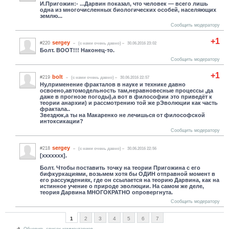
И.Пригожин:- ...Дарвин показал, что человек — всего лишь
одна из многочисленных биологических особей, населяющих
землю...
Сообщить модератору
+1
sergey
#220
(c нами очень давно)
30.06.2016 23:02
Болт. ВООТ!!! Наконец-то.
Сообщить модератору
+1
bolt
#219
(c нами очень давно)
30.06.2016 22:57
Ну,применение фракталов в науке и технике давно
освоено,автомодельность там,неравновесные процессы ,да
даже в прогнозе погоды),а вот в философии это приведёт к
теории анархии) и рассмотрению той же рЭволюции как часть
фрактала..
Звездюк,а ты на Макаренко не лечишься от философской
интоксикации?
Сообщить модератору
sergey
#218
(c нами очень давно)
30.06.2016 22:56
[xxxxxxx].
Болт. Чтобы поставить точку на теории Пригожина с его
бифкуркациями, возьмем хотя бы ОДИН отправной момент в
его рассуждениях, где он ссылается на теорию Дарвина, как на
истинное учение о природе эволюции. На самом же деле,
теория Дарвина МНОГОКРАТНО опровергнута.
Сообщить модератору
1
2
3
4
5
6
7