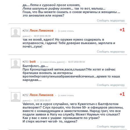
да...
Лета к суровой прозе клонят,
Лета шалунью рифму гонят...
так то вот, малыш...
Гоша, что Вы можете сказать о союзе мужчины и женщины ...
это аномалия или норма?
Сообщить модератору
+1
Леон Лимонов
#254
(c нами очень
давно)
02.07.2016 08:59
так не воюй, идиот! Но оружие нужно содержать в
исправности, гадина! Тебе доверие выказано, зарплата и
почёт...суки!
Сообщить модератору
bolt
#253
(c нами очень давно)
02.07.2016 08:54
Балтфлот...да....
Про Кронштадский мятеж,вася,слышал?Не хотят и сейчас
братишки воевать за интересы
вротенберговпутиныхабрамовичей
сечиных...армия то наша
народная....
Сообщить модератору
+1
Леон Лимонов
#252
(c нами очень
давно)
02.07.2016 08:07
Valeron, не в курсе случайно, чего Кужегетыч с Балтфлотом
вытворяет? Слух прошёл, что более 50- и офицеров уволены,
вместе с командующим и заместителями. Народ грит, что все
подали заявки в Нату на службу. Может Наумыч что слыхал?
Как у вас с ним с ушами- промываете по утрам?
И стерх молчит чегой- то, хадина?
Сообщить модератору