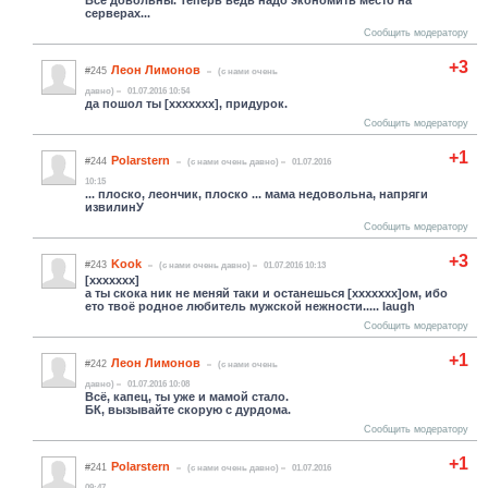
Все довольны. Теперь ведь надо экономить место на
серверах...
Сообщить модератору
+3
Леон Лимонов
#245
(c нами очень
давно)
01.07.2016 10:54
да пошол ты [xxxxxxx], придурок.
Сообщить модератору
+1
Polarstern
#244
(c нами очень давно)
01.07.2016
10:15
... плоско, леончик, плоско ... мама недовольна, напряги
извилинУ
Сообщить модератору
+3
Kook
#243
(c нами очень давно)
01.07.2016 10:13
[xxxxxxx]
а ты скока ник не меняй таки и останешься [xxxxxxx]ом, ибо
ето твоё родное любитель мужской нежности..... laugh
Сообщить модератору
+1
Леон Лимонов
#242
(c нами очень
давно)
01.07.2016 10:08
Всё, капец, ты уже и мамой стало.
БК, вызывайте скорую с дурдома.
Сообщить модератору
+1
Polarstern
#241
(c нами очень давно)
01.07.2016
09:47