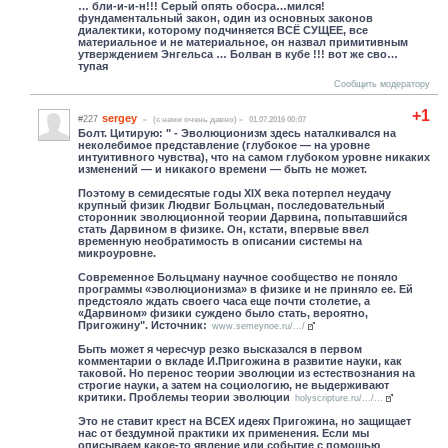
… бли-и-и-н!!! Серый опять обосра…мился!
фундаментальный закон, один из основных законов
диалектики, которому подчиняется ВСЁ СУЩЕЕ, все
материальное и не материальное, он назвал примитивным
утверждением Энгельса … Болван в кубе !!! вот же сво…
тупая
Сообщить модератору
+1
sergey
#227
(c нами очень давно)
01.07.2016 00:07
Болт. Цитирую: " - Эволюционизм здесь наталкивался на
неколебимое представление (глубокое — на уровне
интуитивного чувства), что на самом глубоком уровне никаких
изменений — и никакого времени — быть не может.
Поэтому в семидесятые годы XIX века потерпел неудачу
крупный физик Людвиг Больцман, последовательный
сторонник эволюционной теории Дарвина, попытавшийся
стать Дарвином в физике. Он, кстати, впервые ввел
временную необратимость в описании системы на
микроуровне.
Современное Больцману научное сообщество не поняло
программы «эволюционизма» в физике и не приняло ее. Ей
предстояло ждать своего часа еще почти столетие, а
«Дарвином» физики суждено было стать, вероятно,
Пригожину". Источник:
www.semeynoe.ru/.../
Быть может я чересчур резко высказался в первом
комментарии о вкладе И.Пригожина в развитие науки, как
таковой. Но перенос теории эволюции из естествознания на
строгие науки, а затем на социологию, не выдерживают
критики. Проблемы теории эволюции
holyscripture.ru/.../...
Это не ставит крест на ВСЕХ идеях Пригожина, но защищает
нас от бездумной практики их применения. Если мы
описываем какое-то явление или событие с помощью