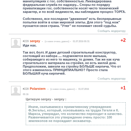
манипуляциях с гос. собственностью. Ликвидирована
федеральная служба по надзору... Споры по порядку
приватизации гос. собственности носят чисто технический
характер, и по всей видимости, мы наблюдаем процесс ТОРГА.
Собственно, все последние "движения" есть беспрерывные
попытки войти в клан мировой элиты. Для этого "под нож"
пускается своя страна. "Утюг" не понимает своей судьбы.
Сообщить модератору
+2
sergey
#229
(c нами очень давно)
01.07.2016 00:31
Иди нах.
Так вот, болт. И даже детский строительный конструктор,
состоящий из набора .... подчиняется воле малыша,
собирающего из него то машинку, то домик. Так же как куча
строительного материала на стройке, не есть жилой дом.
Предположим, завезли на стройку БОЛЬШЕ кирпича. Что от
этого изменилось ПРИНЦИПИАЛЬНО? Просто стала
БОЛЬШАЯ куча кирпичей.
Сообщить модератору
+1
Polarstern
#228
(c нами очень давно)
01.07.2016
00:16
Цитирую sergey - sergey :
Иначе, скатываемся к примитивному утверждению
Ф.Энгельс, который, основываясь на трудах Гегеля и К.
Маркса, утверждал, что количество переходит в качество.
Развенчивается это утверждение очень просто: 100
землекопов не порождают экскаватор.