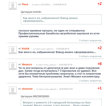
+2
Лиса
#6
(c нами с 18.10.2021)
17.08.2025 00:43
Цитирую Irishik:
Как много их, избранников! Взвод можно
сформировать...
сколько времени прошло, ни один не отправился.
Профессиональные балаболы-загребатели каштанов из огня
чужими руками.
Сообщить модератору
+2
Irishik
#5
(c нами очень давно)
17.08.2025 00:31
Как много их, избранников! Взвод можно сформировать...
Сообщить модератору
+6
Vavanzo
#4
(c нами очень давно)
16.08.2025 22:05
Че то все вопросы от депутатов Ц уже знал и даже поручения
дал. Зачем тогда встречались? Старожилов не удивил. Все
хотя бы конкретные проблемы затронули, а этот в патриотизм
ударился. Тема беспроигрышная. Знает Михаил конъюнктуру.
Сообщить модератору
+1
observer
#3
(c нами очень давно)
16.08.2025 15:54
Цитирую 89219032650:
Вопрос о ремонте 1-й городской больницы не был
поднят! Фасад сделан, а вот внутри… Надо срочно