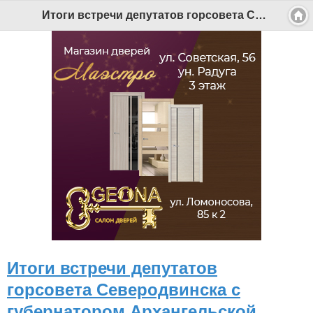
Итоги встречи депутатов горсовета Северодвинска с губернатором Архангельской области - Беломорканал Северодвинск tv29.ru
Итоги встречи депутатов
горсовета Северодвинска с
губернатором Архангельской