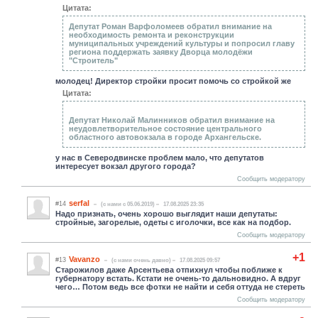
Цитата:
Депутат Роман Варфоломеев обратил внимание на
необходимость ремонта и реконструкции
муниципальных учреждений культуры и попросил главу
региона поддержать заявку Дворца молодёжи
"Строитель"
молодец! Директор стройки просит помочь со стройкой же
Цитата:
Депутат Николай Малинников обратил внимание на
неудовлетворительное состояние центрального
областного автовокзала в городе Архангельске.
у нас в Северодвинске проблем мало, что депутатов
интересует вокзал другого города?
Сообщить модератору
serfal
#14
(c нами с 05.06.2019)
17.08.2025 23:35
Надо признать, очень хорошо выглядит наши депутаты:
стройные, загорелые, одеты с иголочки, все как на подбор.
Сообщить модератору
+1
Vavanzo
#13
(c нами очень давно)
17.08.2025 09:57
Старожилов даже Арсентьева отпихнул чтобы поближе к
губернатору встать. Кстати не очень-то дальновидно. А вдруг
чего… Потом ведь все фотки не найти и себя оттуда не стереть
Сообщить модератору