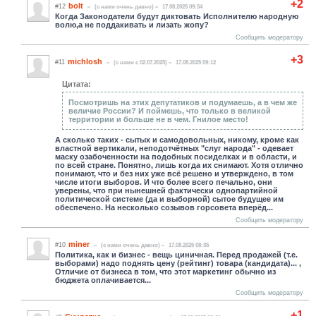
+2
bolt
#12
(c нами очень давно)
17.08.2025 09:54
Когда Законодатели будут диктовать Исполнителю народную
волю,а не поддакивать и лизать жопу?
Сообщить модератору
+3
michlosh
#11
(c нами с 02.07.2025)
17.08.2025 09:12
Цитата:
Посмотришь на этих депутатиков и подумаешь, а в чем же
величие России? И поймешь, что только в великой
территории и больше не в чем. Гнилое место!
А сколько таких - сытых и самодовольных, никому, кроме как
властной вертикали, неподотчётных "слуг народа" - одевает
маску озабоченности на подобных посиделках и в области, и
по всей стране. Понятно, лишь когда их снимают. Хотя отлично
понимают, что и без них уже всё решено и утверждено, в том
числе итоги выборов. И что более всего печально, они
уверены, что при нынешней фактически однопартийной
политической системе (да и выборной) сытое будущее им
обеспечено. На несколько созывов горсовета вперёд...
Сообщить модератору
miner
#10
(c нами очень давно)
17.08.2025 08:35
Политика, как и бизнес - вещь циничная. Перед продажей (т.е.
выборами) надо поднять цену (рейтинг) товара (кандидата)... ,
Отличие от бизнеса в том, что этот маркетинг обычно из
бюджета оплачивается...
Сообщить модератору
+1