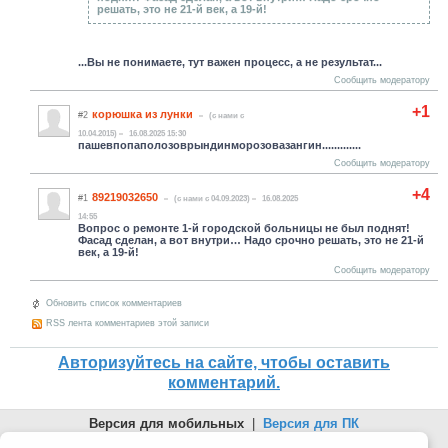
решать, это не 21-й век, а 19-й!
...Вы не понимаете, тут важен процесс, а не результат...
Сообщить модератору
+1
корюшка из лунки
#2
(c нами с
10.04.2015)
16.08.2025 15:30
пашевпопаполозоврындинморозова
зангин.............
Сообщить модератору
+4
89219032650
#1
(c нами с 04.09.2023)
16.08.2025
14:55
Вопрос о ремонте 1-й городской больницы не был поднят!
Фасад сделан, а вот внутри… Надо срочно решать, это не 21-й
век, а 19-й!
Сообщить модератору
Обновить список комментариев
RSS лента комментариев этой записи
Авторизуйтесь на сайте, чтобы оставить
комментарий.
Версия для мобильных
|
Версия для ПК