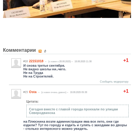
Комментарии
+1
22151018
#16
(c нами с 28.08.2023)
18.08.2025 11:38
И снова третье сентября.
Не видно школы ни..чего.
Не на Труда
Не на Строителей.
Сообщить модератору
+1
Osta
#15
(c нами очень давно)
18.08.2025 09:38
Цитата:
Сегодня вместе с главой города проехали по улицам
Северодвинска
на Плюснина возле администрации яма все лето, они где
ездили? Тут по городу и ездить и гулять с заходами во дворы
- столько интересного можно увидеть.