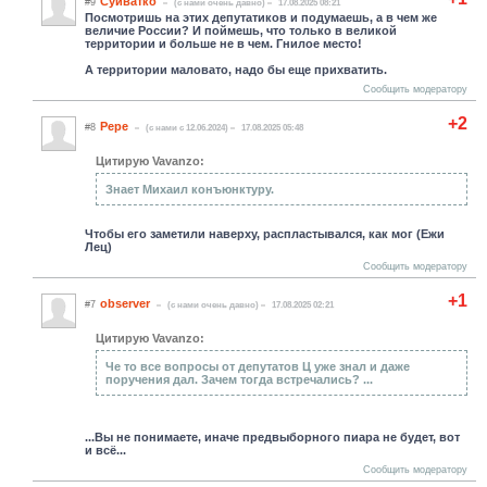
Суиватко
#9
(c нами очень давно)
17.08.2025 08:21
Посмотришь на этих депутатиков и подумаешь, а в чем же
величие России? И поймешь, что только в великой
территории и больше не в чем. Гнилое место!
А территории маловато, надо бы еще прихватить.
Сообщить модератору
+2
Pepe
#8
(c нами с 12.06.2024)
17.08.2025 05:48
Цитирую Vavanzo:
Знает Михаил конъюнктуру.
Чтобы его заметили наверху, распластывался, как мог (Ежи
Лец)
Сообщить модератору
+1
observer
#7
(c нами очень давно)
17.08.2025 02:21
Цитирую Vavanzo:
Че то все вопросы от депутатов Ц уже знал и даже
поручения дал. Зачем тогда встречались? ...
...Вы не понимаете, иначе предвыборного пиара не будет, вот
и всё...
Сообщить модератору