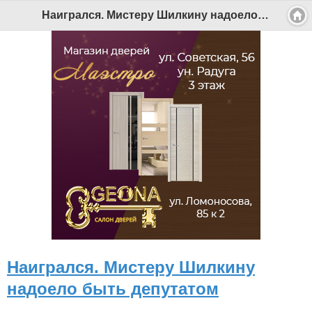
Наигрался. Мистеру Шилкину надоело быть депутатом - Беломорканал Северодвинск tv29.ru
Наигрался. Мистеру Шилкину
надоело быть депутатом