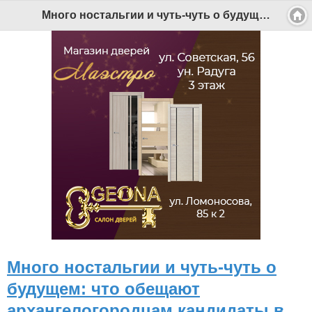
Много ностальгии и чуть-чуть о будущем: что обещают архангелогородцам кандидаты в президенты - Беломорканал Северодвинск tv29.ru
Много ностальгии и чуть-чуть о
будущем: что обещают
архангелогородцам кандидаты в