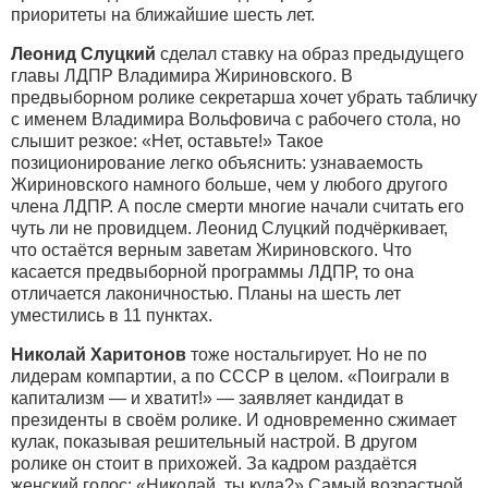
приоритеты на ближайшие шесть лет.
Леонид Слуцкий
сделал ставку на образ предыдущего
главы ЛДПР Владимира Жириновского. В
предвыборном ролике секретарша хочет убрать табличку
с именем Владимира Вольфовича с рабочего стола, но
слышит резкое: «Нет, оставьте!» Такое
позиционирование легко объяснить: узнаваемость
Жириновского намного больше, чем у любого другого
члена ЛДПР. А после смерти многие начали считать его
чуть ли не провидцем. Леонид Слуцкий подчёркивает,
что остаётся верным заветам Жириновского. Что
касается предвыборной программы ЛДПР, то она
отличается лаконичностью. Планы на шесть лет
уместились в 11 пунктах.
Николай Харитонов
тоже ностальгирует. Но не по
лидерам компартии, а по СССР в целом. «Поиграли в
капитализм — и хватит!» — заявляет кандидат в
президенты в своём ролике. И одновременно сжимает
кулак, показывая решительный настрой. В другом
ролике он стоит в прихожей. За кадром раздаётся
женский голос: «Николай, ты куда?» Самый возрастной