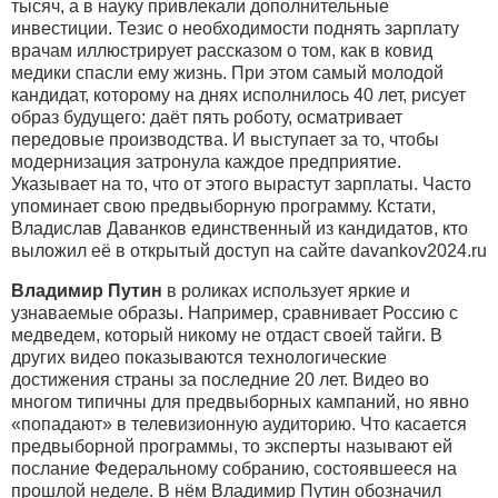
тысяч, а в науку привлекали дополнительные
инвестиции. Тезис о необходимости поднять зарплату
врачам иллюстрирует рассказом о том, как в ковид
медики спасли ему жизнь. При этом самый молодой
кандидат, которому на днях исполнилось 40 лет, рисует
образ будущего: даёт пять роботу, осматривает
передовые производства. И выступает за то, чтобы
модернизация затронула каждое предприятие.
Указывает на то, что от этого вырастут зарплаты. Часто
упоминает свою предвыборную программу. Кстати,
Владислав Даванков единственный из кандидатов, кто
выложил её в открытый доступ на сайте davankov2024.ru
Владимир Путин
в роликах использует яркие и
узнаваемые образы. Например, сравнивает Россию с
медведем, который никому не отдаст своей тайги. В
других видео показываются технологические
достижения страны за последние 20 лет. Видео во
многом типичны для предвыборных кампаний, но явно
«попадают» в телевизионную аудиторию. Что касается
предвыборной программы, то эксперты называют ей
послание Федеральному собранию, состоявшееся на
прошлой неделе. В нём Владимир Путин обозначил