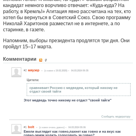
кандидат немного ворчливо отвечает: «Куда-куда? На
работу, в Кремль!» Агитация явно рассчитана на тех, кто
хотел бы вернуться в Советский Союз. Свою программу
Николай Харитонов разместил не в интернете, а по
старинке, в газете.
Напомним, выборы президента продлятся три дня. Они
пройдут 15–17 марта.
Комментарии
мяузер
#2
(c нами с 19.02.2020)
04.03.2024 09:35
Цитата:
сравнивает Россию с медведем, который никому не
отдаст своей тайги
Этот медведь точно никому не отдаст "своей тайги"
Сообщить модератору
bolt
#1
(c нами очень давно)
04.03.2024 09:06
Ежели выглядит как говно,пахнет как говно и на вкус как
говно-зачем ходить голосовать за говно?