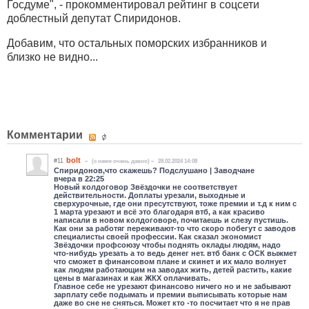
Госдуме", - прокомментировал рейтинг в соцсети
доблестный депутат Спиридонов.
Добавим, что остальных поморских избранников и
близко не видно...
Комментарии
bolt
#11
(c нами очень давно)
28.02.2024 14:08
Спиридонов,что скажешь? Подслушано | Заводчане
вчера в 22:25
Новый колдоговор Звёздочки не соответствует
действительности. Доплаты урезали, выходные и
сверхурочные, где они пресутствуют, тоже премии и т.д к ним с
1 марта урезают и всё это благодаря втб, а как красиво
написали в новом колдоговоре, почитаешь и слезу пустишь.
Как они за работяг переживают-то что скоро побегут с заводов
специалисты своей профессии. Как сказал экономист
Звёздочки профсоюзу чтобы поднять оклады людям, надо
что-нибудь урезать а то ведь денег нет. втб банк с ОСК выжмет
что сможет в финансовом плане и скинет и их мало волнует
как людям работающим на заводах жить, детей растить, какие
цены в магазинах и как ЖКХ оплачивать.
Главное себе не урезают финансово ничего но и не забывают
зарплату себе подымать и премии выписывать которые нам
даже во сне не сняться. Может кто -то посчитает что я не прав