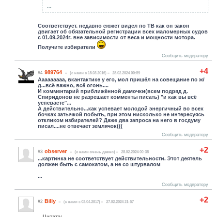
...
Соответствует. недавно сюжет видел по ТВ как он закон
двигает об обязательной регистрации всех маломерных судов
с 01.09.2024г. вне зависимости от веса и мощности мотора.
Получите избиратели
Сообщить модератору
+4
989764
#4
(c нами с 18.03.2016)
28.02.2024 00:59
Ааааааааа, вкантактике у его, мол пришёл на совещание по ж/
д...всё важно, всё огонь....
И комментарий приближённой дамочки(всем подряд д.
Спиридонов не разрешает комменты писать) "и как вы всё
успеваете"...
А действительно...как успевает молодой энергичный во всех
бочках затычкой побыть, при этом нисколько не интересуясь
откликом избирателей? Даже два запроса на него в госдуму
писал....не отвечает землячок(((
Сообщить модератору
+2
observer
#3
(c нами очень давно)
28.02.2024 00:38
...картинка не соответствует действительности. Этот деятель
должен быть с самокатом, а не со штурвалом
...
Сообщить модератору
+2
Billy
#2
(c нами с 03.04.2017)
27.02.2024 21:57
Цитата: