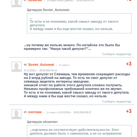
observer
#7
(c нами очень давно)
28.02.2024 09:24
Цитирую Soviet_Automat:
...
То есть я не понимаю, какой смысл заводу от такого
депутата.
А между нами я бы еще жестче сказал, но нельзя.
...ну почему же нельзя, можно. По-китайски это было бы
примерно так: "Нахуа такой депутат?"...
Сообщить модератору
+3
Soviet_Automat
#6
(c нами с
07.11.2021)
28.02.2024 09:10
Ну вот депутат от Севмаша, тем временем сокращают расходы
на 2 млрд рублей на заводе. То есть не смог депутат от
севмаша защитить интересы заводчан.
никакой отчет по работе этого депутата сложно получить.
Никаких профсоюзных требований конечно же не звучит.
То есть я не понимаю, какой смысл заводу от такого депутата.
А между нами я бы еще жестче сказал, но нельзя.
Сообщить модератору
+3
охотник
#5
(c нами с 14.10.2014)
28.02.2024 08:57
Цитирую observer:
...картинка не соответствует действительности. Этот
деятель должен быть с самокатом, а не со штурвалом