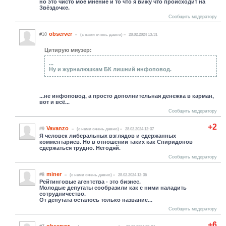
но это чисто моё мнение и то что я вижу что происходит на
Звёздочке.
Сообщить модератору
observer
#10
(c нами очень давно)
28.02.2024 13:31
Цитирую мяузер:
...
Ну и журналюшкам БК лишний инфоповод.
...не инфоповод, а просто дополнительная денежка в карман,
вот и всё...
Сообщить модератору
+2
Vavanzo
#9
(c нами очень давно)
28.02.2024 12:37
Я человек либеральных взглядов и сдержанных
комментариев. Но в отношении таких как Спиридонов
сдержаться трудно. Негодяй.
Сообщить модератору
miner
#8
(c нами очень давно)
28.02.2024 12:36
Рейтинговые агентства - это бизнес.
Молодые депутаты сообразили как с ними наладить
сотрудничество.
От депутата осталось только название...
Сообщить модератору
+6