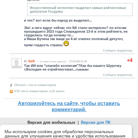
Искусственный интеллект выделил самых рейтинговых
депутатов Госдумы
и что? вот если бы народ их выделил...
ЗЫ: а чего вдруг сейчас это БК стало интересно? по итогам
прошедшего 2023 года Спиридонов 13-й в этом рейтинге, не
гордились тогда почему-то...
а Маша Бутина так ваще на 4-м! оченно полезный депутот,
прям гордость страны
Сообщить модератору
+4
bolt
#1
(c нами очень давно)
27.02.2024 21:50
Так ИИ или "спасибо коллегам"?Как бы нашего Шурочку
т.Володин не отрейтинговал...гыыыы
Сообщить модератору
Обновить список комментариев
RSS лента комментариев этой записи
Авторизуйтесь на сайте, чтобы оставить
комментарий.
Версия для мобильных
|
Версия для ПК
© 2026 Беломорканал Северодвинск tv29.ru
Мы используем cookies для обработки персональных
данных для улучшения качества и удобства использования
Joomla!
is Free Software released under the GNU General Public