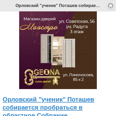
Версия для мобильных
|
Версия для ПК
Орловский "ученик" Поташев собирается пробраться в областное Собрание - Беломорканал Северодвинск tv29.ru
© 2026 Беломорканал Северодвинск tv29.ru
Joomla!
is Free Software released under the GNU General Public
License.
Mobile version by
Mobile Joomla!
Desktop Version
СИ "Информационное агентство "Беломорканал" регистрационный номер ЭЛ № ФС77-77001 от 08.11.2019,
выдан Федеральной службой по надзору в сфере связи, информационных технологий и массовых
коммуникаций (Роскомнадзор). Учредитель: ООО "ТВ29". Главный редактор: Рудалев А.Г.
Беломорканал - новостной сайт Архангельской области: новости Северодвинска, новости поморья,
происшествия в Архангельске, мэрия Архангельска
Все права на материалы, опубликованные на сайте, защищены в соответствии с российским и
международным законодательством об авторском праве и смежных правах.
При любом использовании текстовых, аудио-, фото- и видеоматериалов ссылка на www.tv29.ru обязательна.
При цитировании информации гиперссылка на www.tv29.ru обязательна. Использование материалов ИА
«Беломорканал» в коммерческих целях без письменного разрешения агентства не допускается. 18+
Орловский "ученик" Поташев
собирается пробраться в
областное Собрание