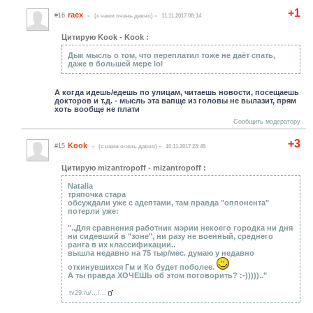
+1
raex
#16
(c нами очень давно)
11.11.2017 08:14
Цитирую Kook - Kook :
Дык мысль о том, что переплатил тоже не даёт спать,
даже в большей мере lol
А когда идешь/едешь по улицам, читаешь новости, посещаешь
докторов и т.д. - мысль эта вапще из головы не вылазит, прям
хоть вообще не плати
Сообщить модератору
+3
Kook
#15
(c нами очень давно)
10.11.2017 23:45
Цитирую mizantropoff - mizantropoff :
Natalia
тряпочка стара
обсуждали уже с адептами, там правда "оппонента"
потерли уже:
"..Для сравнения работник мэрии некоего городка ни дня
ни сидевший в "зоне", ни разу не военный, среднего
ранга в их классификации..
вышла недавно на 75 тыр/мес. думаю у недавно
откинувшихся Гм и Ко будет поболее.
А ты правда ХОЧЕШЬ об этом поговорить? :-))))).."
tv29.ru/.../...