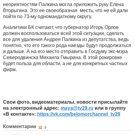
неприятностям Палкина могла приложить руку Елена
Вторыгина. Это ее своеобразная месть, что не ей дали
пойти по 73-му одномандатному округу.
Аналитики БК считают, что губернатор Игорь Орлов
должен воспользоваться всей этой ситуации, сделать
все для удаления Андрея Палкина из депутатства, ведь
понятно, что его такого рода наезды будут продолжаться
и дальше. А на его место отправить в Госдуму экс-мэра
Северодвинска Михаила Гмырина. В этой рокировке
будет польза для области, а не для конкретных частных
фирм.
Свои фото, видеоматериалы, новости присылайте
на электронный адрес:
maya
@
tv
29.
ru
или в группу
«В контакте»:
https://vk.com/belomorchannel_tv29
Комментарии