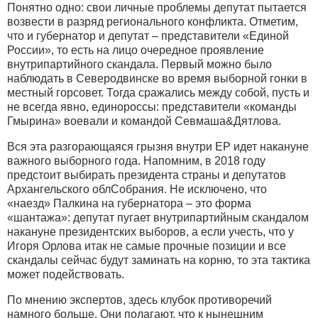
Понятно одно: свои личные проблемы депутат пытается
возвести в разряд регионального конфликта. Отметим,
что и губернатор и депутат – представители «Единой
России», то есть на лицо очередное проявление
внутрипартийного скандала. Первый можно было
наблюдать в Северодвинске во время выборной гонки в
местный горсовет. Тогда сражались между собой, пусть и
не всегда явно, единороссы: представители «команды
Гмырина» воевали и командой Севмаша&Дятлова.
Вся эта разгорающаяся грызня внутри ЕР идет накануне
важного выборного года. Напомним, в 2018 году
предстоит выбирать президента страны и депутатов
Архангельского облСобрания. Не исключено, что
«наезд» Палкина на губернатора – это форма
«шантажа»: депутат пугает внутрипартийным скандалом
накануне президентских выборов, а если учесть, что у
Игоря Орлова итак не самые прочные позиции и все
скандалы сейчас будут заминать на корню, то эта тактика
может подействовать.
По мнению экспертов, здесь клубок противоречий
намного больше. Они полагают, что к нынешним