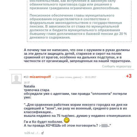
обстоятельствам, как вступление в законную силу
обвинительного приговора суда или решения о
признании гражданина ограниченно дееспособным.
Пенсионное обеспечение главы муниципального
образования осуществляется в соответствии с
федеральным законодательством о государственных
пенсиях. В зависимости от стажа по муниципальной
должности и бюджета муниципального образования
бывшему главе доплачивается к базовой пенсии до 20 %
денежного содержания.
А почему там не написано, что они с оружием в руках должны
за эти деньги защищать детей, стариков и сирот на полях
сражений от врагов, особенно на дальних подступах, и в
частности от организаций, запрещенных на нашей территории.
Сообщить модератору
+3
mizantropoff
#10
(c нами очень давно)
10.11.2017
18:37
Natalia
тряпочка стара
обсуждали уже с адептами, там правда "оппонента" потерли
уже:
"..Для сравнения работник мэрии некоего городка ни дня ни
сидевший в "зоне", ни разу не военный, среднего ранга в их
классификации..
вышла недавно на 75 тыр/мес. думаю у недавно откинувшихся
Гм и Ко будет поболее.
А ты правда ХОЧЕШЬ об этом поговорить? :-))))).."
tv29.ru/.../...