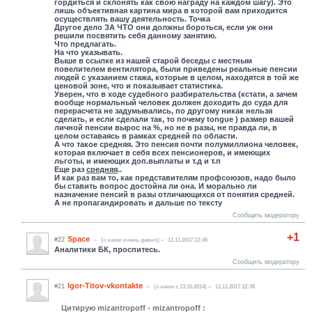
гордиться и склонять как свою награду на каждом шагу). Это
лишь объективная картина мира в которой вам приходится
осуществлять вашу деятельность. Точка
Другое дело ЗА ЧТО они должны бороться, если уж они
решили посвятить себя данному занятию.
Что предлагать.
На что указывать.
Выше в ссылке из нашей старой беседы с местным
повелителем вентилятора, были приведены реальные пенсии
людей с указанием стажа, которые в целом, находятся в той же
ценовой зоне, что и показывает статистика.
Уверен, что в ходе судебного разбирательства (кстати, а зачем
вообще нормальный человек должен доходить до суда для
перерасчета не задумывались, по другому никак нельзя
сделать, и если сделали так, то почему tongue ) размер вашей
личной пенсии вырос на %, но не в разы, не правда ли, в
целом оставаясь в рамках средней по области.
А что такое средняя. Это пенсия почти полумиллиона человек,
которая включает в себя всех пенсионеров, и имеющих
льготы, и имеющих доп.выплаты и т.д и т.п
Еще раз
средняя
..
И как раз вам то, как представителям профсоюзов, надо было
бы ставить вопрос достойна ли она. И морально ли
назначение пенсий в разы отличающихся от понятия средней.
А не пропагандировать и дальше по тексту
Сообщить модератору
+1
Space
#22
(c нами очень давно)
11.11.2017 12:45
Аналитики БК, проспитесь.
Сообщить модератору
Igor-Titov-vkontakte
#21
(c нами с 13.10.2014)
11.11.2017 12:38
Цитирую mizantropoff - mizantropoff :