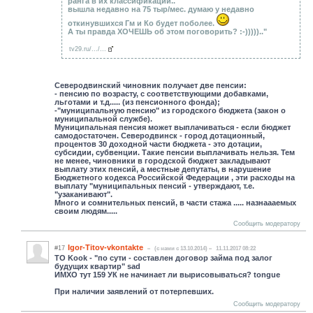
ранга в их классификации..
вышла недавно на 75 тыр/мес. думаю у недавно
откинувшихся Гм и Ко будет поболее.
А ты правда ХОЧЕШЬ об этом поговорить? :-))))).."
tv29.ru/.../...
Северодвинский чиновник получает две пенсии:
- пенсию по возрасту, с соответствующими добавками,
льготами и т.д..... (из пенсионного фонда);
-"муниципальную пенсию" из городского бюджета (закон о
муниципальной службе).
Муниципальная пенсия может выплачиваться - если бюджет
самодостаточен. Северодвинск - город дотационный,
процентов 30 доходной части бюджета - это дотации,
субсидии, субвенции. Такие пенсии выплачивать нельзя. Тем
не менее, чиновники в городской бюджет закладывают
выплату этих пенсий, а местные депутаты, в нарушение
Бюджетного кодекса Российской Федерации , эти расходы на
выплату "муниципальных пенсий - утверждают, т.е.
"узаканивают".
Много и сомнительных пенсий, в части стажа ..... назнаааемых
своим людям.....
Сообщить модератору
Igor-Titov-vkontakte
#17
(c нами с 13.10.2014)
11.11.2017 08:22
ТО Kook - "по сути - составлен договор займа под залог
будущих квартир" sad
ИМХО тут 159 УК не начинает ли вырисовываться? tongue
При наличии заявлений от потерпевших.
Сообщить модератору