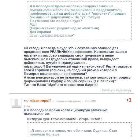
Я в последнее время коллекционирую алмазные
высказывания.Если бы такое писал не представитель
профсоюзов, а наш добрый старый "оппонент", прошел
бы мимо не задумываясь. Но тут.. rolleyes
Т.е главное это победа в суде?
Мдя
(Наумыч сейчас рыдает над комментами)
Для справки
29.ru/.../266286013923328.html
На сегодня победа в суде это к сожалению главное для
представителя РЕАЛЬНЫХ профсоюзов. Не желание нашего
населения массово защищать свои трудовые и иные
вытекающие из трудовых отношений права, вынуждает
действовать сугубо индивидуально.
mizantropoff Вы уважаемый ещё не пенсионер? Расчёт размера
своей соринки (пенсии), на средний размер которой в
Поморье ссылаетесь, не проверяли?
А если пенсионером не являетесь. как контролируете процесс
формирования будущей вашей соринки (т.е. пенсии)?
Так что Ваше "Мдя" это скорее тихо бздя lol
Сообщить модератору
+1
mizantropoff
#20
(c нами очень давно)
11.11.2017
11:56
Я в последнее время коллекционирую алмазные
высказывания.
Цитирую Igor-Titov-vkontakte - Игорь Титов :
..Я запросил и понял, что обсчитали. Судился. Стал
получать больше.