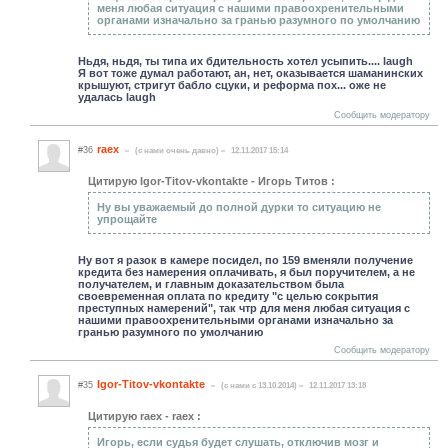
меня любая ситуация с нашими правоохренительными
органами изначально за гранью разумного по умолчанию
Ньдя, ньдя, ты типа их бдительность хотел усыпить.... laugh
Я вот тоже думал работают, ан, нет, оказывается шаманинских
крышуют, стригут бабло сцуки, и реформа пох... оже не
удалась laugh
Сообщить модератору
raex
#36
(c нами очень давно)
12.11.2017 15:14
Цитирую Igor-Titov-vkontakte - Игорь Титов :
Ну вы уважаемый до полной дурки то ситуацию не
упрощайте
Ну вот я разок в камере посидел, по 159 вменяли получение
кредита без намерения оплачивать, я был поручителем, а не
получателем, и главным доказательством была
своевременная оплата по кредиту "с целью сокрытия
преступных намерений", так чтр для меня любая ситуация с
нашими правоохренительными органами изначально за
гранью разумного по умолчанию
Сообщить модератору
Igor-Titov-vkontakte
#35
(c нами с 13.10.2014)
12.11.2017 13:18
Цитирую raex - raex :
Игорь, если судья будет слушать, отключив мозг и