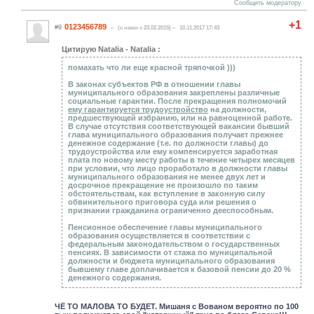
Сообщить модератору
+1
0123456789
#9
(c нами с 23.02.2015)
10.11.2017 17:43
Цитирую Natalia - Natalia :
помахать что ли еще красной тряпочкой )))
В законах субъектов РФ в отношении главы
муниципального образования закреплены различные
социальные гарантии. После прекращения полномочий
ему гарантируется трудоустройство
на должности,
предшествующей избранию, или на равноценной работе.
В случае отсутствия соответствующей вакансии бывший
глава муниципального образования получает прежнее
денежное содержание (т.е. по должности главы) до
трудоустройства или ему компенсируется заработная
плата по новому месту работы в течение четырех месяцев
при условии, что лицо проработало в должности главы
муниципального образования не менее двух лет и
досрочное прекращение не произошло по таким
обстоятельствам, как вступление в законную силу
обвинительного приговора суда или решения о
признании гражданина ограниченно дееспособным.
Пенсионное обеспечение главы муниципального
образования осуществляется в соответствии с
федеральным законодательством о государственных
пенсиях. В зависимости от стажа по муниципальной
должности и бюджета муниципального образования
бывшему главе доплачивается к базовой пенсии до 20 %
денежного содержания.
ЧЁ ТО МАЛОВА ТО БУДЕТ. Мишаня с Вованом вероятно по 100