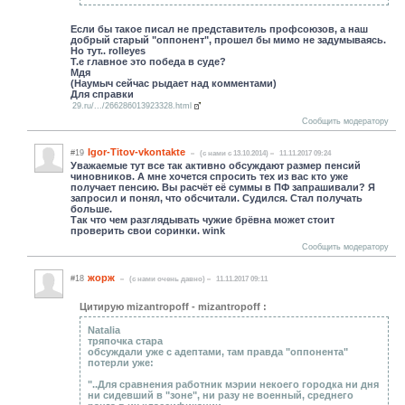
Если бы такое писал не представитель профсоюзов, а наш
добрый старый "оппонент", прошел бы мимо не задумываясь.
Но тут.. rolleyes
Т.е главное это победа в суде?
Мдя
(Наумыч сейчас рыдает над комментами)
Для справки
29.ru/.../266286013923328.html
Сообщить модератору
Igor-Titov-vkontakte
#19
(c нами с 13.10.2014)
11.11.2017 09:24
Уважаемые тут все так активно обсуждают размер пенсий
чиновников. А мне хочется спросить тех из вас кто уже
получает пенсию. Вы расчёт её суммы в ПФ запрашивали? Я
запросил и понял, что обсчитали. Судился. Стал получать
больше.
Так что чем разглядывать чужие брёвна может стоит
проверить свои соринки. wink
Сообщить модератору
жорж
#18
(c нами очень давно)
11.11.2017 09:11
Цитирую mizantropoff - mizantropoff :
Natalia
тряпочка стара
обсуждали уже с адептами, там правда "оппонента"
потерли уже:
"..Для сравнения работник мэрии некоего городка ни дня
ни сидевший в "зоне", ни разу не военный, среднего