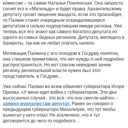
комиссии – та самая Наталья Поклонская. Она запросто
согнет его в «Матильду» и будет права. Архангельскому
депутату грозит лишение мандата, если это произойдет,
то Палкин станет очередным оскандалившимся
депутатом и сильно подпортившим имидж региона. Уже
теперь все его знают как самого богатого депутата из
одного из самых бедных регионов. Депутата, метящего в
банкроты, так как не любит платить налоги.
Мотивация Палкина с его походом в Госдуму понятна,
она слишком примитивна, что нет нужды о ней подробно
распространяться. Но вот совсем неведомо зачем
региону, региональной власти нужен был этот
представитель в Госдуме…
Уже сейчас Палкин во всем обвиняет губернатора Игоря
Орлова. «У меня идет война с губернатором. Эти два
высосанных случая - это все, что они смогли найти», -
заявил журналистам депутат.
Ранее он говорил о
предыдущем губернатора Михальчуке, что тот якобы
вымогал у него откат. Не исключено, что и тут
договорится до чего-то подобного…