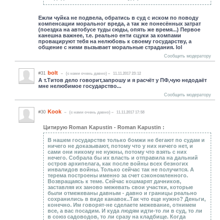
Ежли чуйка не подвела, обратись в суд с иском по поводу
компенсации моральног вреда, а так же понесённых затрат
(поездка на автобусе туды сюды, опять же время...) Первое
канешна важнее, т.е. реально енти сцуки за компами
провацируют тебя на нелюбовь к своему государству, а
общение с ними вызывает моральные страдания. lol
Сообщить модератору
bolt
#31
(c нами очень давно)
11.11.2017 23:12
А т.Титов дело говорит,запрошу и я расчёт у ПФ,чую недодаёт
мне нелюбимое государство...
Сообщить модератору
Kook
#30
(c нами очень давно)
11.11.2017 17:58
Цитирую Roman Kapustin - Roman Kapustin :
В нашем государстве только бомжи не бегают по судам и
ничего не доказывают, потому что у них ничего нет, и
сами они никому не нужны, потому что взять с них
нечего. Собрала бы их власть и отправила на дальний
остров архипелага, как после войны всех безногих
инвалидов войны. Только сейчас так не получится. А
терема построены именно за счет сэкономленного.
Возвращаясь к теме. Сейчас кошмарят дачников,
заставляя их заново межевать свои участки, которые
были отмежеваны давным - давно и границы реально
сохранились в виде канавок..Так что еще нужно? Деньги,
конечно. Им говорят-не сделаете межевание, отнимем
все, а вас посадим. И куда людям идти-то ли в суд, то ли
в союз садоводов, то ли сразу на кладбище. Когда