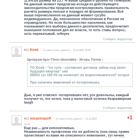
11.5%.Её размер на 23.7 % выше среднего уровня по Поморью.
На данный момент предлагаю исходя из действующего
законодательства предлагаю контролировать правильность
расчёта размера пенсии и порядок её формирования. Всё
выше перечисленное на данный момент сугубо
индивидуально. Да, пенсионное обеспечение в России не
справедливо. Но если большинство населения, как
показывают все выборы данного десятилетия, предпочитает
нынешнее положение дел во власти, то хоть ставь вопрос,
хоть перекатывай. rolleyes
Сообщить модератору
Kook
#24
(c нами очень давно)
11.11.2017 13:22
Цитирую Igor-Titov-vkontakte - Игорь Титов :
ТО Kook - "по сути - составлен договор займа под залог
будущих квартир" sad
ИМХО тут 159 УК не начинает ли вырисовываться? tongue
При наличии заявлений от потерпевших.
Дык, я уже отметил- потерпевших нет, усе довольны, каждый
получил то, что хотел, тока у налоговой хотелка безразмерная
laugh
Сообщить модератору
+1
mizantropoff
#23
(c нами очень давно)
11.11.2017
13:13
Еще раз ... для непонятливых.
Независимость профсоюза это не доблесть (она лишь прямо
проистекает из вами же описанного нежелания , тут нечем