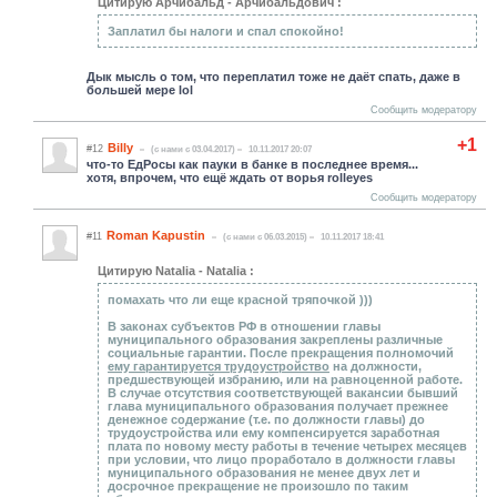
Цитирую Арчибальд - Арчибальдович :
Заплатил бы налоги и спал спокойно!
Дык мысль о том, что переплатил тоже не даёт спать, даже в
большей мере lol
Сообщить модератору
+1
Billy
#12
(c нами с 03.04.2017)
10.11.2017 20:07
что-то ЕдРосы как пауки в банке в последнее время...
хотя, впрочем, что ещё ждать от ворья rolleyes
Сообщить модератору
Roman Kapustin
#11
(c нами с 06.03.2015)
10.11.2017 18:41
Цитирую Natalia - Natalia :
помахать что ли еще красной тряпочкой )))
В законах субъектов РФ в отношении главы
муниципального образования закреплены различные
социальные гарантии. После прекращения полномочий
ему гарантируется трудоустройство
на должности,
предшествующей избранию, или на равноценной работе.
В случае отсутствия соответствующей вакансии бывший
глава муниципального образования получает прежнее
денежное содержание (т.е. по должности главы) до
трудоустройства или ему компенсируется заработная
плата по новому месту работы в течение четырех месяцев
при условии, что лицо проработало в должности главы
муниципального образования не менее двух лет и
досрочное прекращение не произошло по таким