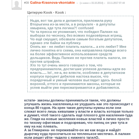
Galina-Krasnova-vkontakte
#39
(c нами с 15.10.2014)
13.11.2017 07:44
Цитирую Kook - Kook :
Ньдя, вот так дела и делаются, приложила руку
Вторыгина из-за мести, а в резуьтате - в депутаты
хмырина, хде тута логика?! confused
Чо та пресса не упоминает, что победил Палкин на
выборах по чесноку, без всяких подковёрных игрищ.
Чо ещё смущает, обозвали самым богатым депутатом,
однако эти байки на публику.
Опять же - не любит платить налоги... а кто любит? Мне
лично понятна его схема, она направлена прежде всего
на более эффективное использование средств
дольщиков. Ведь Палкин не против платить налоги, он
против штрафов.
Хто то тут очень много говорил о том, что
предприниматели, достигшие успехов должны идти во
власть..... lol , не-а, во влвсти, особливо в депутатском
корпусе процент дебилов настока высок, что
порядочный и умный человек выглядит здесь белой
вороной, оттого и принимаются законы, которые не
успев выйти уже пересматриваются и добавляются.
кстати- законы должны приниматься такеи, что должны
улучшать жизнь населения,а не ухудшать как это происходит с
конца 80 годов. На хрен такие депутаты нужны если они
слкжат всего лишь кивалами у власти и власть которая только
и думает, чтоб такого сделать ещё плохого для населения-туда
же. Глядя на новые заселения новых властей я лично просто
по тихому офигеваю и подозреваю, что пипец он уже тута и
ему на нас плевать.
А за Глмирина- не переживайте-он же как вода и найдёт
дырочку куда просочиться на тепленькое местечко. А палкин
если решит уйти- чудило с нижнего тагилО.