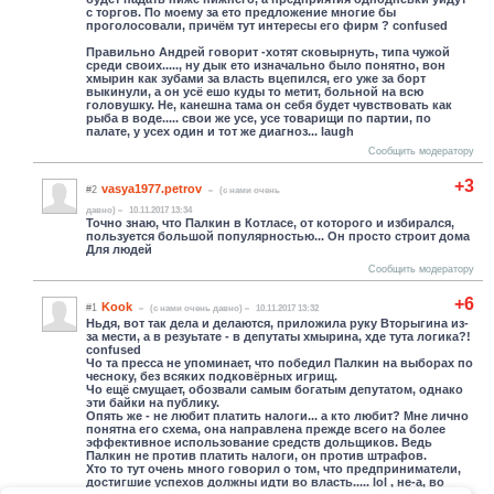
с торгов. По моему за ето предложение многие бы
проголосовали, причём тут интересы его фирм ? confused
Правильно Андрей говорит -хотят сковырнуть, типа чужой
среди своих....., ну дык ето изначально было понятно, вон
хмырин как зубами за власть вцепился, его уже за борт
выкинули, а он усё ешо куды то метит, больной на всю
головушку. Не, канешна тама он себя будет чувствовать как
рыба в воде..... свои же усе, усе товарищи по партии, по
палате, у усех один и тот же диагноз... laugh
Сообщить модератору
+3
vasya1977.petrov
#2
(c нами очень
давно)
10.11.2017 13:34
Точно знаю, что Палкин в Котласе, от которого и избирался,
пользуется большой популярностью... Он просто строит дома
Для людей
Сообщить модератору
+6
Kook
#1
(c нами очень давно)
10.11.2017 13:32
Ньдя, вот так дела и делаются, приложила руку Вторыгина из-
за мести, а в резуьтате - в депутаты хмырина, хде тута логика?!
confused
Чо та пресса не упоминает, что победил Палкин на выборах по
чесноку, без всяких подковёрных игрищ.
Чо ещё смущает, обозвали самым богатым депутатом, однако
эти байки на публику.
Опять же - не любит платить налоги... а кто любит? Мне лично
понятна его схема, она направлена прежде всего на более
эффективное использование средств дольщиков. Ведь
Палкин не против платить налоги, он против штрафов.
Хто то тут очень много говорил о том, что предприниматели,
достигшие успехов должны идти во власть..... lol , не-а, во