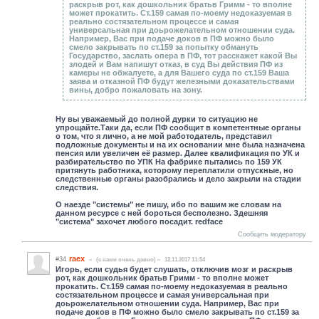
раскрыв рот, как дошкольник братьв Гримм - то вполне
может прокатить. Ст.159 самая по-моему недоказуемая в
реально состязательном процессе и самая
универсальная при доьрожелательном отношении суда.
Например, Вас при подаче доков в ПФ можно было
смело закрывать по ст.159 за попытку обмануть
Государство, заслать опера в ПФ, тот расскажет какой Вы
злодей и Вам напишут отказ, в суд Вы действия ПФ из
камеры не обжалуете, а для Вашего суда по ст.159 Ваша
заява и отказной ПФ будут железными доказательствами
вины, добро пожаловать на зону.
Ну вы уважаемый до полной дурки то ситуацию не
упрощайте.Таки да, если ПФ сообщит в компетентные органы
о том, что я лично, а не мой работодатель, представил
подложные документы и на их основании мне была назначена
пенсия или увеличен её размер. Далее квалификация по УК и
разбирательство по УПК На фабрике пытались по 159 УК
притянуть работника, которому переплатили отпускные, но
следственные органы разобрались и дело закрыли на стадии
следствия.
О наезде "системы" не пишу, ибо по вашим же словам на
данном ресурсе с ней бороться бесполезно. Здешняя
"система" захочет любого посадит. redface
Сообщить модератору
raex
#34
(c нами очень давно)
12.11.2017 11:54
Игорь, если судья будет слушать, отключив мозг и раскрыв
рот, как дошкольник братьв Гримм - то вполне может
прокатить. Ст.159 самая по-моему недоказуемая в реально
состязательном процессе и самая универсальная при
доьрожелательном отношении суда. Например, Вас при
подаче доков в ПФ можно было смело закрывать по ст.159 за