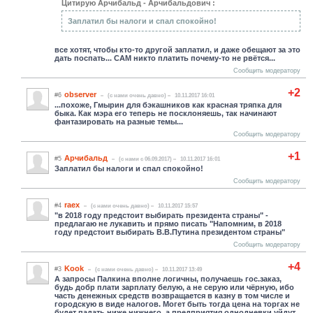
Цитирую Арчибальд - Арчибальдович :
Заплатил бы налоги и спал спокойно!
все хотят, чтобы кто-то другой заплатил, и даже обещают за это
дать поспать... САМ никто платить почему-то не рвётся...
Сообщить модератору
+2
observer
#6
(c нами очень давно)
10.11.2017 16:01
...похоже, Гмырин для бэкашников как красная тряпка для
быка. Как мэра его теперь не посклоняешь, так начинают
фантазировать на разные темы...
Сообщить модератору
+1
Арчибальд
#5
(c нами с 06.09.2017)
10.11.2017 16:01
Заплатил бы налоги и спал спокойно!
Сообщить модератору
raex
#4
(c нами очень давно)
10.11.2017 15:57
"в 2018 году предстоит выбирать президента страны" -
предлагаю не лукавить и прямо писать "Напомним, в 2018
году предстоит выбирать В.В.Путина президентом страны"
Сообщить модератору
+4
Kook
#3
(c нами очень давно)
10.11.2017 13:49
А запросы Палкина вполне логичны, получаешь гос.заказ,
будь добр плати зарплату белую, а не серую или чёрную, ибо
часть денежных средств возвращается в казну в том числе и
городскую в виде налогов. Могет быть тогда цена на торгах не
будет падать ниже нижнего, а предприятия однодневки уйдут