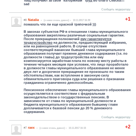
тыщ получают за свой "каторжный" труд во благо Севска!!!
sad
Сообщить модератору
+1
Natalia
#8
(c нами очень давно)
10.11.2017 16:39
помахать что ли еще красной тряпочкой )))
В законах субъектов РФ в отношении главы муниципального
образования закреплены различные социальные гарантии.
После прекращения полномочий
ему гарантируется
трудоустройство
на должности, предшествующей избранию,
или на равноценной работе. В случае отсутствия
соответствующей вакансии бывший глава муниципального
образования получает прежнее денежное содержание (т.е. по
должности главы) до трудоустройства или ему
компенсируется заработная плата по новому месту работы в
течение четырех месяцев при условии, что лицо проработало
в должности главы муниципального образования не менее
двух лет и досрочное прекращение не произошло по таким
обстоятельствам, как вступление в законную силу
обвинительного приговора суда или решения о признании
гражданина ограниченно дееспособным.
Пенсионное обеспечение главы муниципального образования
осуществляется в соответствии с федеральным
законодательством о государственных пенсиях. В
зависимости от стажа по муниципальной должности и
бюджета муниципального образования бывшему главе
доплачивается к базовой пенсии до 20 % денежного
содержания.
Сообщить модератору
+2
raex
#7
(c нами очень давно)
10.11.2017 16:15