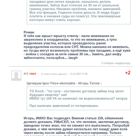
продавал дом своих предков, пришлось делать
межевание. Забор был отнесен на 30 см от реальных
границ участка. Никаких проблем, никаких замечаний.
Все это-фикция. Главное-плати деньги. И люди будут
платить и никакие суды не помогут. Эти землемерные
конторы живут очень хорошо.
Роман
Я тебе как юрыст юрысту отвечу - ежли межевание не
закреплено в координатах, то ето не межевание, а тупо
выделение участка, которое проводилось ранее
председателем колхоза или СНТ. Можна канешна не межевать,
но тогды могут возникнуть проблемы при продаже, а ещё хуже
- война с соседом за енти самые 30 см... Заметь, дал инфу
забесплатно, пользуйся.... laugh
Сообщить модератору
+2
raex
#29
(c нами очень давно)
11.11.2017 17:56
Цитирую Igor-Titov-vkontakte - Игорь Титов :
ТО Kook - "по сути - составлен договор займа под залог
будущих квартир" sad
ИМХО тут 159 УК не начинает ли вырисовываться? tongue
При наличии заявлений от потерпевших.
Игорь, ИМХО Вас подводит. Вменяя статью 159, обвинение
должно доказать УМЫСЕЛ, т.е. что человек, заключая договор,
заведомо точно знал, что не сможет его выполнить. Попробуй
докажи, о чём человек думал несколько лет назад! даже если
через месяц после займа обанкротился например. Только