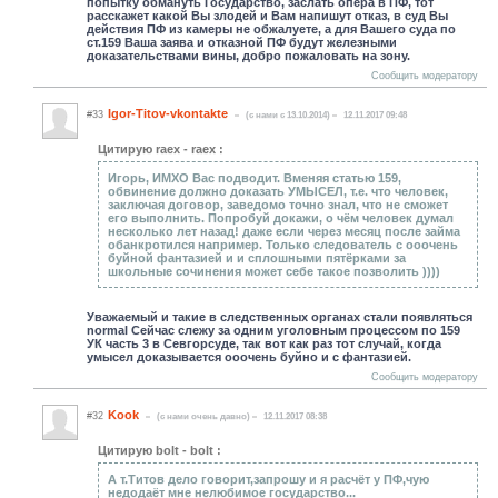
попытку обмануть Государство, заслать опера в ПФ, тот
расскажет какой Вы злодей и Вам напишут отказ, в суд Вы
действия ПФ из камеры не обжалуете, а для Вашего суда по
ст.159 Ваша заява и отказной ПФ будут железными
доказательствами вины, добро пожаловать на зону.
Сообщить модератору
Igor-Titov-vkontakte
#33
(c нами с 13.10.2014)
12.11.2017 09:48
Цитирую raex - raex :
Игорь, ИМХО Вас подводит. Вменяя статью 159,
обвинение должно доказать УМЫСЕЛ, т.е. что человек,
заключая договор, заведомо точно знал, что не сможет
его выполнить. Попробуй докажи, о чём человек думал
несколько лет назад! даже если через месяц после займа
обанкротился например. Только следователь с ооочень
буйной фантазией и и сплошными пятёрками за
школьные сочинения может себе такое позволить ))))
Уважаемый и такие в следственных органах стали появляться
normal Сейчас слежу за одним уголовным процессом по 159
УК часть 3 в Севгорсуде, так вот как раз тот случай, когда
умысел доказывается ооочень буйно и с фантазией.
Сообщить модератору
Kook
#32
(c нами очень давно)
12.11.2017 08:38
Цитирую bolt - bolt :
А т.Титов дело говорит,запрошу и я расчёт у ПФ,чую
недодаёт мне нелюбимое государство...