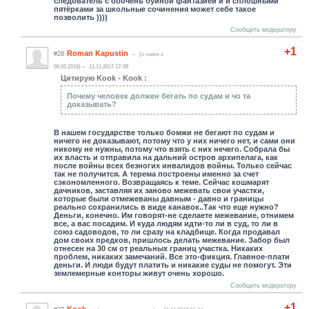
следователь с ооочень буйной фантазией и и сплошными
пятёрками за школьные сочинения может себе такое
позволить ))))
Сообщить модератору
+1
Roman Kapustin
#28
(c нами с
06.03.2015)
11.11.2017 17:38
Цитирую Kook - Kook :
Почему человек должен бегать по судам и чо та
доказывать?
В нашем государстве только бомжи не бегают по судам и
ничего не доказывают, потому что у них ничего нет, и сами они
никому не нужны, потому что взять с них нечего. Собрала бы
их власть и отправила на дальний остров архипелага, как
после войны всех безногих инвалидов войны. Только сейчас
так не получится. А терема построены именно за счет
сэкономленного. Возвращаясь к теме. Сейчас кошмарят
дачников, заставляя их заново межевать свои участки,
которые были отмежеваны давным - давно и границы
реально сохранились в виде канавок..Так что еще нужно?
Деньги, конечно. Им говорят-не сделаете межевание, отнимем
все, а вас посадим. И куда людям идти-то ли в суд, то ли в
союз садоводов, то ли сразу на кладбище. Когда продавал
дом своих предков, пришлось делать межевание. Забор был
отнесен на 30 см от реальных границ участка. Никаких
проблем, никаких замечаний. Все это-фикция. Главное-плати
деньги. И люди будут платить и никакие суды не помогут. Эти
землемерные конторы живут очень хорошо.
Сообщить модератору
+1