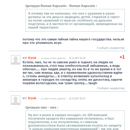
Цитирую Roman Kapustin - Roman Kapustin :
А почему там не написано, что они с оружием в руках
должны за эти деньги защищать детей, стариков и сирот
на полях сражений от врагов, особенно на дальних
подступах, и в частности от организаций, запрещенных на
нашей территории.
потому что это самая тайная тайна нашего государства. нельзя
про это упоминать всуе.
Сообщить модератору
+1
Kook
#38
(c нами очень давно)
12.11.2017 22:42
Кстати, raex, ты чо та савсем ушёл в тырнет, на людях не
показываешься, стол наш хлебосольный забываешь, а ведь
обесчал..... про людёв умалчу, но как бэ в то же время и в тот
же час, сам знаешь хде, и с превиликим удовольствием ждём-
с, готовь анекдоты.... в ответку возможен культпоход в
аквапарк в городок по соседству, опять же дискотэка, кароче
порвём вологодских, как тузик грелку.... laugh
Сообщить модератору
Kook
#37
(c нами очень давно)
12.11.2017 20:27
Цитирую raex - raex :
Ну вот я разок в камере посидел, по 159 вменяли
получение кредита без намерения оплачивать, я был
поручителем, а не получателем, и главным
доказательством была своевременная оплата по кредиту
"с целью сокрытия преступных намерений", так чтр для