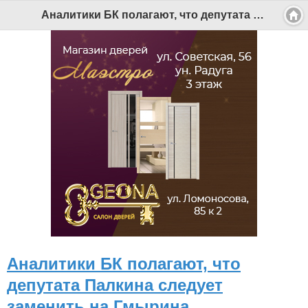
Версия для мобильных
|
Версия для ПК
Аналитики БК полагают, что депутата Палкина следует заменить на Гмырина - Беломорканал Северодвинск tv29.ru
© 2026 Беломорканал Северодвинск tv29.ru
Joomla!
is Free Software released under the GNU General Public
License.
Mobile version by
Mobile Joomla!
Desktop Version
СИ "Информационное агентство "Беломорканал" регистрационный номер ЭЛ № ФС77-77001 от 08.11.2019,
выдан Федеральной службой по надзору в сфере связи, информационных технологий и массовых
коммуникаций (Роскомнадзор). Учредитель: ООО "ТВ29". Главный редактор: Рудалев А.Г.
Беломорканал - новостной сайт Архангельской области: новости Северодвинска, новости поморья,
происшествия в Архангельске, мэрия Архангельска
Все права на материалы, опубликованные на сайте, защищены в соответствии с российским и
международным законодательством об авторском праве и смежных правах.
При любом использовании текстовых, аудио-, фото- и видеоматериалов ссылка на www.tv29.ru обязательна.
При цитировании информации гиперссылка на www.tv29.ru обязательна. Использование материалов ИА
«Беломорканал» в коммерческих целях без письменного разрешения агентства не допускается. 18+
Аналитики БК полагают, что
депутата Палкина следует
заменить на Гмырина