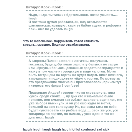
Цитирую Kook - Kook :
Ньдя, ньдя, ты типа их бдительность хотел усыпить....
laugh
Я вот тоже думал работают, ан, нет, оказывается
шаманинских крышуют, стригут бабло сцуки, и реформа
пох... оже не удалась laugh
Что то новенькое- поручитель хотел слямзить
кредит....смешно. Видимо отрабатывали.
Цитирую Kook - Kook :
А запросы Палкина вполне логичны, получаешь
гос.заказ, будь добр плати зарплату белую, а не серую
или чёрную, ибо часть денежных средств возвращается в
казну в том числе и городскую в виде налогов. Могет
быть тогда цена на торгах не будет падать ниже нижнего,
а предприятия однодневки уйдут с торгов. По моему за
ето предложение многие бы проголосовали, причём тут
интересы его фирм ? confused
Правильно Андрей говорит -хотят сковырнуть, типа
чужой среди своих....., ну дык ето изначально было
понятно, вон хмырин как зубами за власть вцепился, его
уже за борт выкинули, а он усё ешо куды то метит,
больной на всю головушку. Не, канешна тама он себя
будет чувствовать как рыба в воде..... свои же усе, усе
товарищи по партии, по палате, у усех один и тот же
диагноз... laugh
laugh laugh laugh laugh laugh lol lol confused sad sick