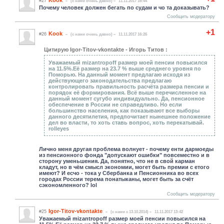
Kook
#27
(c нами очень давно)
11.11.2017 16:44
Почему человек должен бегать по судам и чо та доказывать?
Сообщить модератору
+1
Kook
#26
(c нами очень давно)
11.11.2017 16:26
Цитирую Igor-Titov-vkontakte - Игорь Титов :
Уважаемый mizantropoff размер моей пенсии повысился
на 11.5%.Её размер на 23.7 % выше среднего уровня по
Поморью. На данный момент предлагаю исходя из
действующего законодательства предлагаю
контролировать правильность расчёта размера пенсии и
порядок её формирования. Всё выше перечисленное на
данный момент сугубо индивидуально. Да, пенсионное
обеспечение в России не справедливо. Но если
большинство населения, как показывают все выборы
данного десятилетия, предпочитает нынешнее положение
дел во власти, то хоть ставь вопрос, хоть перекатывай.
rolleyes
Лично меня другая проблема волнует - почему енти дармоеды
из пенсионного фонда "допускают ошибки" повсеместно и в
сторону уменьшения. Да, понятно, что не в свой карман
кладут, но в чём смысл экономии, могет быть премии с етого
имеют? И есчо - тока у Сбербанка и Пенсионника во всех
городах России терема понатыканы, могет быть за счёт
сэкономленного? lol
Сообщить модератору
Igor-Titov-vkontakte
#25
(c нами с 13.10.2014)
11.11.2017 13:42
Уважаемый mizantropoff размер моей пенсии повысился на