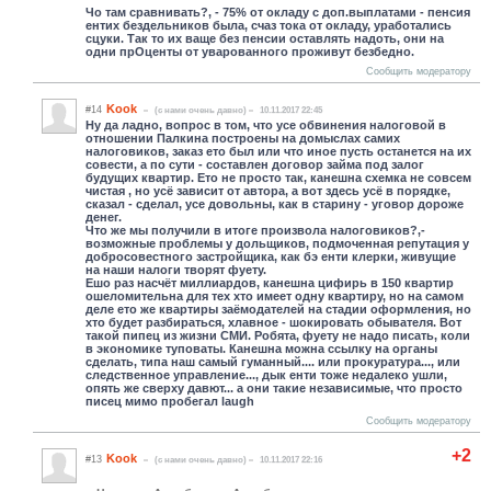
Чо там сравнивать?, - 75% от окладу с доп.выплатами - пенсия
ентих бездельников была, счаз тока от окладу, уработались
сцуки. Так то их ваще без пенсии оставлять надоть, они на
одни прОценты от уварованного проживут безбедно.
Сообщить модератору
Kook
#14
(c нами очень давно)
10.11.2017 22:45
Ну да ладно, вопрос в том, что усе обвинения налоговой в
отношении Палкина построены на домыслах самих
налоговиков, заказ ето был или что иное пусть останется на их
совести, а по сути - составлен договор займа под залог
будущих квартир. Ето не просто так, канешна схемка не совсем
чистая , но усё зависит от автора, а вот здесь усё в порядке,
сказал - сделал, усе довольны, как в старину - уговор дороже
денег.
Что же мы получили в итоге произвола налоговиков?,-
возможные проблемы у дольщиков, подмоченная репутация у
добросовестного застройщика, как бэ енти клерки, живущие
на наши налоги творят фуету.
Ешо раз насчёт миллиардов, канешна цифирь в 150 квартир
ошеломительна для тех хто имеет одну квартиру, но на самом
деле ето же квартиры заёмодателей на стадии оформления, но
хто будет разбираться, хлавное - шокировать обывателя. Вот
такой пипец из жизни СМИ. Робята, фуету не надо писать, коли
в экономике туповаты. Канешна можна ссылку на органы
сделать, типа наш самый гуманный.... или прокуратура..., или
следственное управление..., дык енти тоже недалеко ушли,
опять же сверху давют... а они такие независимые, что просто
писец мимо пробегал laugh
Сообщить модератору
+2
Kook
#13
(c нами очень давно)
10.11.2017 22:16