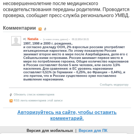
несовершеннолетние после медицинского
освидетельствования переданы родителям. Проводится
проверка, сообщает пресс-служба регионального УМВД.
Комментарии
Natalia
#1
(c нами очень давно)
09.12.2014 18:21
1997, 1998 и 2000 г. рождения..
и согласно докладу ООН, 2% взрослых россиян употребляет
инъекционные наркотики. По этому показателю Россия
занимает второе место в мире после Азербайджана, деля его с
Сейшельскими островами. Россия занимает первое место в
мире по потреблению героина. Общее количество наркоманов
в России составляет более 5 млн человек, или около 3,5%
населения. Для сравнения: в ЕС уровень наркомании
составляет 0,51% (в Германии – 0,25%, во Франции – 0,44%), и
это притом, что в России существенно хуже поставлено
выявление наркомании.
Сообщить модератору
Обновить список комментариев
RSS лента комментариев этой записи
Авторизуйтесь на сайте, чтобы оставить
комментарий.
Версия для мобильных
|
Версия для ПК