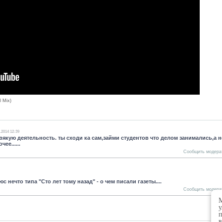
l Mix)
.2014 12:39
ь вякую деятельность. ты сходи ка сам,займи студентов что делом занимались,а н
ее......
Сообщить модера
с нечто типа "Сто лет тому назад" - о чем писали газеты....
Сообщить модера
М
у
п
в