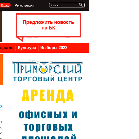
щество
Культура
Выборы 2022
в
,
х