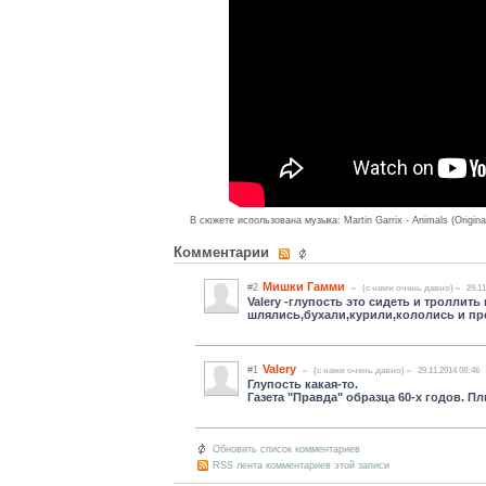
В сюжете использована музыка: Martin Garrix - Animals (Origina
Комментарии
Мишки Гамми
#2
(c нами очень давно)
29.11
Valery -глупость это сидеть и троллит
шлялись,бухали,курили,кололись и проч
Valery
#1
(c нами очень давно)
29.11.2014 08:46
Глупость какая-то.
Газета "Правда" образца 60-х годов. Плю
Обновить список комментариев
RSS лента комментариев этой записи