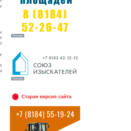
е
у
ы
е
о
у
е
и
Старая версия сайта