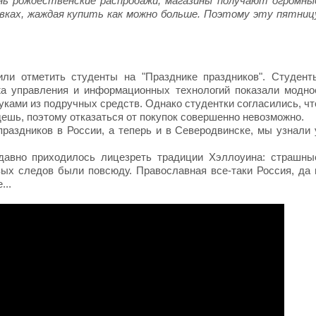
ь рождественские распродажи, магазины получают огромны
вках, жаждая купить как можно больше. Поэтому эту пятниц
ли отметить студенты на "Празднике праздников". Студент
жа управления и информационных технологий показали модно
ками из подручных средств. Однако студентки согласились, чт
дешь, поэтому отказаться от покупок совершенно невозможно.
раздников в России, а теперь и в Северодвинске, мы узнали 
едавно приходилось лицезреть традиции Хэллоуина: страшны
вых следов были повсюду. Православная все-таки Россия, да 
...