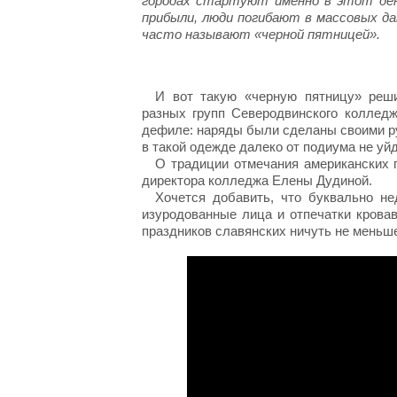
городах стартуют именно в этот ден
прибыли, люди погибают в массовых да
часто называют «черной пятницей».
И вот такую «черную пятницу» реши
разных групп Северодвинского коллед
дефиле: наряды были сделаны своими ру
в такой одежде далеко от подиума не уй
О традиции отмечания американских п
директора колледжа Елены Дудиной.
Хочется добавить, что буквально н
изуродованные лица и отпечатки крова
праздников славянских ничуть не меньше