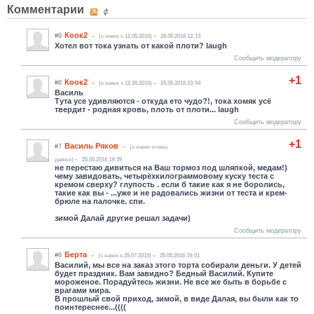
Комментарии
Коок2
#9
(c нами с 12.05.2016)
26.05.2016 12:13
Хотел вот тока узнать от какой плоти? laugh
Сообщить модератору
+1
Коок2
#8
(c нами с 12.05.2016)
25.05.2016 23:54
Василь
Тута усе удивляются - откуда ето чудо?!, тока хомяк усё
твердит - родная кровь, плоть от плоти... laugh
Сообщить модератору
+1
Василь Ряков
#7
(c нами очень
давно)
25.05.2016 19:39
не перестаю дивиться на Ваш тормоз под шляпкой, медам!)
чему завидовать, четырёхкилограммовому куску теста с
кремом сверху? глупость . если б такие как я не боролись,
такие как вы - ...уже и не радовались жизни от теста и крем-
брюле на палочке. спи.
зимой Далай другие решал задачи)
Сообщить модератору
Берта
#6
(c нами с 25.07.2015)
25.05.2016 19:01
Василий, мы все на заказ этого торта собирали деньги. У детей
будет праздник. Вам завидно? Бедный Василий. Купите
мороженое. Порадуйтесь жизни. Не все же быть в борьбе с
врагами мира.
В прошлый свой приход, зимой, в виде Далая, вы были как то
поинтереснее...((((