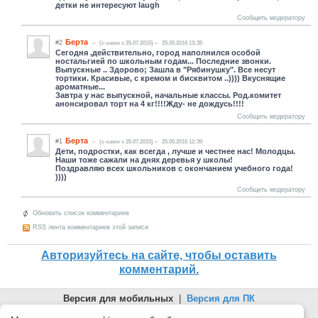
детки не интересуют laugh
Сообщить модератору
Берта
#2
(c нами с 25.07.2015)
25.05.2016 13:35
Сегодня ,действительно, город наполнился особой
ностальгией по школьным годам... Последние звонки.
Выпускные .. Здорово; Зашла в "Рябинушку". Все несут
тортики. Красивые, с кремом и бисквитом ..)))) Вкуснящие
ароматные...
Завтра у нас выпускной, начальные классы. Род.комитет
анонсировал торт на 4 кг!!!!Жду- не дождусь!!!!
Сообщить модератору
Берта
#1
(c нами с 25.07.2015)
25.05.2016 12:39
Дети, подростки, как всегда , лучше и честнее нас! Молодцы.
Наши тоже сажали на днях деревья у школы!
Поздравляю всех школьников с окончанием учебного года!
))))
Сообщить модератору
Обновить список комментариев
RSS лента комментариев этой записи
Авторизуйтесь на сайте, чтобы оставить
комментарий.
Версия для мобильных
|
Версия для ПК