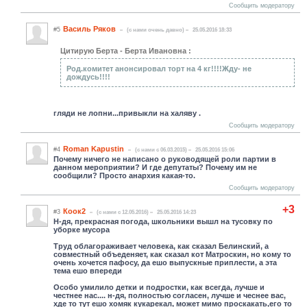
Сообщить модератору
Василь Ряков
#5
(c нами очень давно)
25.05.2016 18:33
Цитирую Берта - Берта Ивановна :
Род.комитет анонсировал торт на 4 кг!!!!Жду- не
дождусь!!!!
гляди не лопни...привыкли на халяву .
Сообщить модератору
Roman Kapustin
#4
(c нами с 06.03.2015)
25.05.2016 15:06
Почему ничего не написано о руководящей роли партии в
данном мероприятии? И где депутаты? Почему им не
сообщили? Просто анархия какая-то.
Сообщить модератору
+3
Коок2
#3
(c нами с 12.05.2016)
25.05.2016 14:23
Н-дя, прекрасная погода, школьники вышл на тусовку по
уборке мусора
Труд облагораживает человека, как сказал Белинский, а
совместный объеденяет, как сказал кот Матроскин, но кому то
очень хочется пафосу, да ешо выпускные приплести, а эта
тема ешо впереди
Особо умилило детки и подростки, как всегда, лучше и
честнее нас.... н-дя, полностью согласен, лучше и чеснее вас,
хде то тут ешо хомяк кукарекал, может мимо проскакать,его то