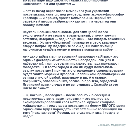
во всем мире защищаются от натиска моря прочным
железобетоном или гранитом …
...лет 10 назад берег возле мемориала уже укрепляли
покрышками, кажется, под руководством эколога-философа-
краеведа … и прочая, прочая Климова А.И. Первый же
серьёзный шторм разбросал их как котят, а через год они
вообще исчезли
неужели нельзя использовать для этих целей более
экологичный и не столь отвратительный, с точки зрения
эстетики, материал … ведь покрышки – это кладезь токсичных
веществ… Хотите убедиться? притащите в свою квартиру
старую покрышку, подержите её 2-3 дня и ваше жилище
наполнится незабываемым и невыветриваемым амбре …
не нужно забывать, что воинский мемориал на Яграх – это
одна из достопримечательностей Северодвинска (как и
набережная), там проводятся празднества, туда приезжают
молодожены и гости города и что им будут показывать –
свалку покрышек? причем это ограждение в скором времени
будет забито морским мусором – плавником, браконьерскими
сетями с тухлой рыбой, пластиком и пр. А о старых
покрышках, заполонивших, согласно проЭкта, городской
Ягринский пляж - лучше и не вспоминать .. Спасибо за это
никто не скажет
... и, наконец, последнее – после событий в соседнем
недогосударстве, старые покрышки – это полностью
скомпрометировавший себя материал, оружие свидомо-
майданутых … гора старых покрышек на берегу БЕЛОГО моря
однозначно будет порождать нежелательные ассоциации на
тему "незалэжности" России, а это уже политика!! кому это
надо?
Сообщить модератору