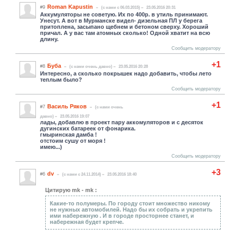
Roman Kapustin
#9
(c нами с 06.03.2015)
23.05.2016 20:31
Аккумуляторы не советую. Их по 400р. в утиль принимают.
Унесут. А вот в Мурманске видел- дизельная ПЛ у берега
притоплена, засыпано щебнем и бетоном сверху. Хороший
причал. А у вас там атомных сколько! Одной хватит на всю
длину.
Сообщить модератору
+1
Буба
#8
(c нами очень давно)
23.05.2016 20:28
Интересно, а сколько покрышек надо добавить, чтобы лето
теплым было?
Сообщить модератору
+1
Василь Ряков
#7
(c нами очень
давно)
23.05.2016 19:07
лады, добавлю в проект пару аккомуляторов и с десяток
дугинских батареек от фонарика.
гмыринская дамба !
отстоим сушу от моря !
имею...)
Сообщить модератору
+3
dv
#6
(c нами с 24.11.2014)
23.05.2016 18:40
Цитирую mk - mk :
Какие-то полумеры. По городу стоит множество никому
не нужных автомобилей. Надо бы их собрать и укрепить
ими набережную . И в городе просторнее станет, и
набережная будет крепче.