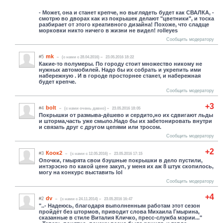
- Может, она и станет крепче, но выглядеть будет как СВАЛКА, -
смотрю во дворах как из покрышек делают "цветники", и тоска
разбирает от этого креативного дизайна! Похоже, что сладще
морковки никто ничего в жизни не видел! rolleyes
Сообщить модератору
mk
#5
(c нами с 28.04.2016)
23.05.2016 18:22
Какие-то полумеры. По городу стоит множество никому не
нужных автомобилей. Надо бы их собрать и укрепить ими
набережную . И в городе просторнее станет, и набережная
будет крепче.
Сообщить модератору
+3
bolt
#4
(c нами очень давно)
23.05.2016 18:05
Покрышки от размыва-дёшево и сердито,но их сдвигают льды
и шторма,часть уже смыло.Надо бы их забетонировать внутри
и связать друг с другом цепями или тросом.
Сообщить модератору
+2
Коок2
#3
(c нами с 12.05.2016)
23.05.2016 17:15
Опочки, гмырята свои бэушные покрышки в дело пустили,
интэрэсно по какой цене закуп, у меня их аж 8 штук скопилось,
могу на конкурс выставить lol
Сообщить модератору
+4
dv
#2
(c нами с 24.11.2014)
23.05.2016 16:47
"..- Надеюсь, благодаря выполненным работам этот сезон
пройдёт без штормов, приводит слова Михаила Гмырина,
сказанные в стиле Виталия Кличко, пресс-служба мэрии..."