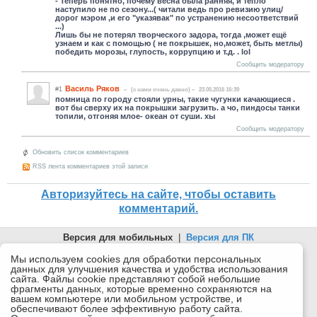
- Теперь понятно, почему весна была ранняя, и тепло
наступило не по сезону...( читали ведь про ревизию улиц/
дорог мэром ,и его "указявак" по устранению несоответствий
...)
Лишь бы не потерял творческого задора, тогда ,может ещё
узнаем и как с помощью ( не покрышек, но,может, быть метлы)
победить морозы, глупость, коррупцию и т.д. . lol
Сообщить модератору
Василь Ряков
#1
(c нами очень давно)
23.05.2016 16:39
помница по городу стояли урны, такие чугунки качающиеся .
вот бы сверху их на покрышки загрузить. а чо, пиндосы танки
топили, отгоняя млое- океан от суши. хы
Сообщить модератору
Обновить список комментариев
RSS лента комментариев этой записи
Авторизуйтесь на сайте, чтобы оставить
комментарий.
Версия для мобильных
|
Версия для ПК
© 2026 Беломорканал Северодвинск tv29.ru
Мы используем cookies для обработки персональных
данных для улучшения качества и удобства использования
Joomla!
is Free Software released under the GNU General Public
сайта. Файлы cookie представляют собой небольшие
License.
фрагменты данных, которые временно сохраняются на
вашем компьютере или мобильном устройстве, и
Mobile version by
Mobile Joomla!
обеспечивают более эффективную работу сайта.