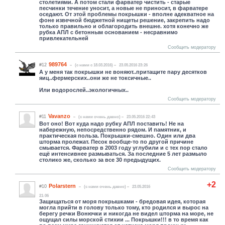
столетиями. А потом стали фарватер чистить - старые
песчинки течение уносит, а новые не приносит, в фарватере
оседают. От этой проблемы покрышки - вполне адекватное на
фоне извечной бюджетной нищеты решение, закрепить надо
только правильно и облагородить внешне. хотя конечно же
рубка АПЛ с бетонным основанием - несравнимо
привлекательней
Сообщить модератору
989764
#12
(c нами с 18.03.2016)
23.05.2016 23:26
А у меня так покрышки не воняют..притащите пару десятков
яиц..фермерских..они же не токсичные..
Или водорослей..экологичных..
Сообщить модератору
Vavanzo
#11
(c нами очень давно)
23.05.2016 22:43
Вот оно! Вот куда надо рубку АПЛ поставить! Не на
набережную, непосредственно рядом. И памятник, и
практическая польза. Покрышки-смешно. Один или два
шторма пролежат. Песок вообще-то по другой причине
смывается. Фарватер в 2003 году углубили и с тех пор стало
ещё интенсивнее размываться. За последние 5 лет размыло
столико же, сколько за все 30 предыдущих.
Сообщить модератору
+2
Polarstern
#10
(c нами очень давно)
23.05.2016
21:06
Защищаться от моря покрышками - бредовая идея, которая
могла прийти в голову только тому, кто родился и вырос на
берегу речки Вонючки и никогда не видел шторма на море, не
ощущал силы морской стихии ... Покрышки!!! в то время как