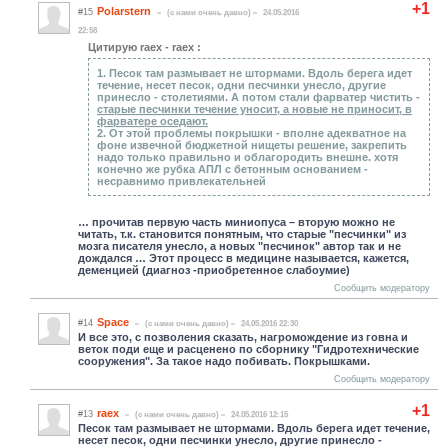
+1
Polarstern
#15
(c нами очень давно)
24.05.2016
22:58
Цитирую raex - raex :
1. Песок там размывает не штормами. Вдоль берега идет
течение, несет песок, одни песчинки унесло, другие
принесло - столетиями. А потом стали фарватер чистить -
старые песчинки течение уносит, а новые не приносит, в
фарватере оседают.
2. От этой проблемы покрышки - вполне адекватное на
фоне извечной бюджетной нищеты решение, закрепить
надо только правильно и облагородить внешне. хотя
конечно же рубка АПЛ с бетонным основанием -
несравнимо привлекательней
… прочитав первую часть миниопуса – вторую можно не
читать, т.к. становится понятным, что старые "песчинки" из
мозга писателя унесло, а новых "песчинок" автор так и не
дождался … Этот процесс в медицине называется, кажется,
деменцией (диагноз -приобретенное слабоумие)
Сообщить модератору
Space
#14
(c нами очень давно)
24.05.2016 22:30
И все это, с позволения сказать, нагромождение из говна и
веток поди еще и расценено по сборнику "Гидротехнические
сооружения". За такое надо побивать. Покрышками.
Сообщить модератору
+1
raex
#13
(c нами очень давно)
24.05.2016 12:15
Песок там размывает не штормами. Вдоль берега идет течение,
несет песок, одни песчинки унесло, другие принесло -