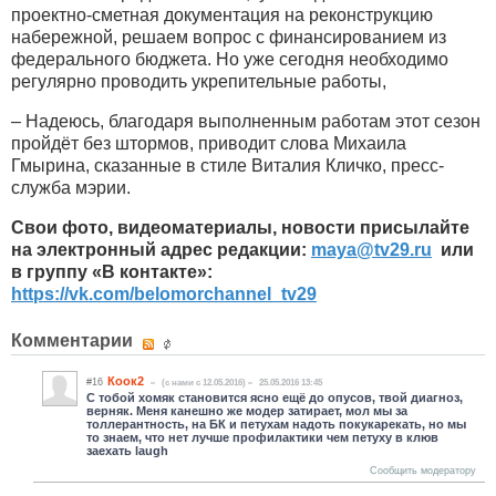
проектно-сметная документация на реконструкцию
набережной, решаем вопрос с финансированием из
федерального бюджета. Но уже сегодня необходимо
регулярно проводить укрепительные работы,
– Надеюсь, благодаря выполненным работам этот сезон
пройдёт без штормов, приводит слова Михаила
Гмырина, сказанные в стиле Виталия Кличко, пресс-
служба мэрии.
Свои фото, видеоматериалы, новости присылайте
на электронный адрес редакции:
maya
@
tv
29.
ru
или
в группу «В контакте»:
https://vk.com/belomorchannel_tv29
Комментарии
Коок2
#16
(c нами с 12.05.2016)
25.05.2016 13:45
С тобой хомяк становится ясно ещё до опусов, твой диагноз,
верняк. Меня канешно же модер затирает, мол мы за
толлерантность, на БК и петухам надоть покукарекать, но мы
то знаем, что нет лучше профилактики чем петуху в клюв
заехать laugh
Сообщить модератору