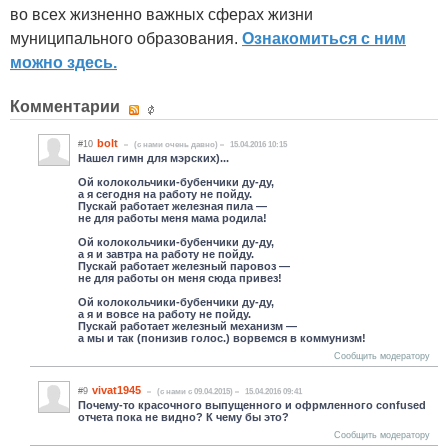
во всех жизненно важных сферах жизни
муниципального образования.
Ознакомиться с ним
можно здесь.
Комментарии
bolt
#10
(c нами очень давно)
15.04.2016 10:15
Нашел гимн для мэрских)...
Ой колокольчики-бубенчики ду-ду,
а я сегодня на работу не пойду.
Пускай работает железная пила —
не для работы меня мама родила!
Ой колокольчики-бубенчики ду-ду,
а я и завтра на работу не пойду.
Пускай работает железный паровоз —
не для работы он меня сюда привез!
Ой колокольчики-бубенчики ду-ду,
а я и вовсе на работу не пойду.
Пускай работает железный механизм —
а мы и так (понизив голос.) ворвемся в коммунизм!
Сообщить модератору
vivat1945
#9
(c нами с 09.04.2015)
15.04.2016 09:41
Почему-то красочного выпущенного и офрмленного confused
отчета пока не видно? К чему бы это?
Сообщить модератору