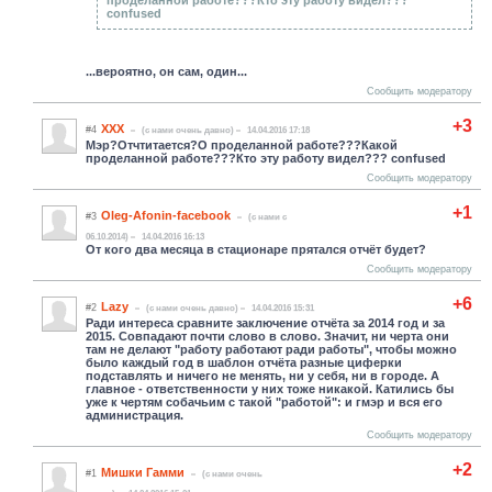
confused
...вероятно, он сам, один...
Сообщить модератору
+3
ХХХ
#4
(c нами очень давно)
14.04.2016 17:18
Мэр?Отчтитается?О проделанной работе???Какой
проделанной работе???Кто эту работу видел??? confused
Сообщить модератору
+1
Oleg-Afonin-facebook
#3
(c нами с
06.10.2014)
14.04.2016 16:13
От кого два месяца в стационаре прятался отчёт будет?
Сообщить модератору
+6
Lazy
#2
(c нами очень давно)
14.04.2016 15:31
Ради интереса сравните заключение отчёта за 2014 год и за
2015. Совпадают почти слово в слово. Значит, ни черта они
там не делают "работу работают ради работы", чтобы можно
было каждый год в шаблон отчёта разные циферки
подставлять и ничего не менять, ни у себя, ни в городе. А
главное - ответственности у них тоже никакой. Катились бы
уже к чертям собачьим с такой "работой": и гмэр и вся его
администрация.
Сообщить модератору
+2
Мишки Гамми
#1
(c нами очень