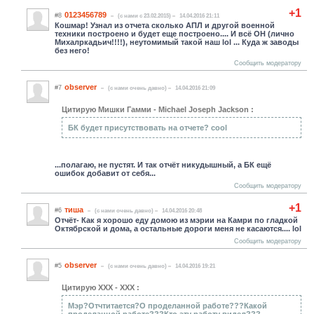
+1
0123456789
#8
(c нами с 23.02.2015)
14.04.2016 21:11
Кошмар! Узнал из отчета сколько АПЛ и другой военной
техники построено и будет еще построено.... И всё ОН (лично
Михалркадьич!!!!), неутомимый такой наш lol ... Куда ж заводы
без него!
Сообщить модератору
observer
#7
(c нами очень давно)
14.04.2016 21:09
Цитирую Мишки Гамми - Michael Joseph Jackson :
БК будет присутствовать на отчете? cool
...полагаю, не пустят. И так отчёт никудышный, а БК ещё
ошибок добавит от себя...
Сообщить модератору
+1
тиша
#6
(c нами очень давно)
14.04.2016 20:48
Отчёт- Как я хорошо еду домою из мэрии на Камри по гладкой
Октябрской и дома, а остальные дороги меня не касаются.... lol
Сообщить модератору
observer
#5
(c нами очень давно)
14.04.2016 19:21
Цитирую ХХХ - ХХХ :
Мэр?Отчтитается?О проделанной работе???Какой
проделанной работе???Кто эту работу видел???