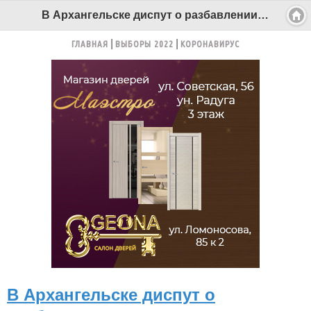
В Архангельске диспут о разбавлении спирта привел к убийству супруга - Беломорканал Северодвинск tv29.ru
ГЛАВНАЯ
ВЫБОРЫ 2022
КОРОНАВИРУС
В Архангельске диспут о