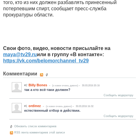
того, кто из них должен разбавлять принесенный
потерпевшим спирт, сообщает пресс-служба
прокуратуры области.
Свои фото, видео, новости присылайте на
maya
@
tv
29.
ru
или в группу «В контакте»:
https://vk.com/belomorchannel_tv29
Комментарии
Billy Bones
#2
(c нами очень давно)
30.03.2016 20:16
так а кто всё-таки должен?
Сообщить модератору
ordinez
#1
(c нами очень давно)
30.03.2016 16:32
естественный отбор в действии.
Сообщить модератору
Обновить список комментариев
RSS лента комментариев этой записи