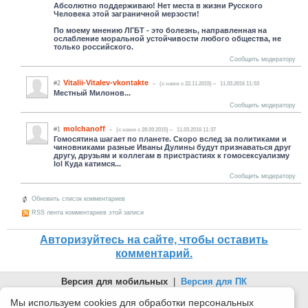
Абсолютно поддерживаю! Нет места в жизни Русского
Человека этой заграничной мерзости!
По моему мнению ЛГБТ - это болезнь, направленная на
ослабление моральной устойчивости любого общества, не
только российского.
Сообщить модератору
Vitalii-Vitalev-vkontakte
#2
(c нами с 22.11.2015)
11.03.2016 11:53
Местный Милонов...
Сообщить модератору
molchanoff
#1
(c нами с 28.09.2015)
11.03.2016 11:37
Гомосятина шагает по планете. Скоро вслед за политиками и
чиновниками разные Иваны Дулины будут признаваться друг
другу, друзьям и коллегам в пристрастиях к гомосексуализму
lol Куда катимся...
Сообщить модератору
Обновить список комментариев
RSS лента комментариев этой записи
Авторизуйтесь на сайте, чтобы оставить
комментарий.
Версия для мобильных
|
Версия для ПК
© 2026 Беломорканал Северодвинск tv29.ru
Мы используем cookies для обработки персональных