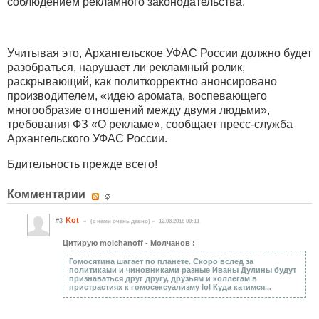
соблюдением рекламного законодательства.
Учитывая это, Архангельское УФАС России должно будет
разобраться, нарушает ли рекламный ролик,
раскрывающий, как политкорректно анонсировано
производителем, «идею аромата, воспевающего
многообразие отношений между двумя людьми»,
требования ФЗ «О рекламе», сообщает пресс-служба
Архангельского УФАС России.
Бдительность прежде всего!
Комментарии
Kot
#3
(c нами очень давно)
12.03.2016 00:11
Цитирую molchanoff - Молчанов :
Гомосятина шагает по планете. Скоро вслед за
политиками и чиновниками разные Иваны Дулины будут
признаваться друг другу, друзьям и коллегам в
пристрастиях к гомосексуализму lol Куда катимся...