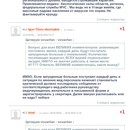
регионального уровня. Вводится строжайший карантин.
Привлекаются медико- биологические силы области, региона,
федеральные службы МЧС . Мы ведь не в Уганде живём, где
массовые падежи населения от вирусов это норма. Не
фантазируйте ерунду.
Сообщить модератору
+1
Igor-Titov-vkontakte
#14
(c нами с
13.10.2014)
26.02.2016 14:17
Цитирую vovanfan - vovanfan :
Вопрос для всех ВЕЛИКИХ комментаторов: реанимация
постоянно занята, каждый день будут поступать
запущенные больные с пневмонией. Количество
погибающих вырастет, ВСЕХ врачей поувольняют-
засудят, НИКТО не захочет работать в таком месте.
И???? Ответьте, ВЕЛИКИЕ комментаторы, каков выход?
ИМХО. Если запущенные больные поступают каждый день и
ситуация по мнению мед.персонала начинает становиться
критической должно последовать собщеение от
соответствующего мед.работника руководству
медучереждения, желательно в письменной форме и
зарегистрировать у секретаря. Далее мануал расписывать или
не надо? redface
Сообщить модератору
+1
intel
#13
(c нами с 06.06.2015)
26.02.2016 11:31
Цитирую vovanfan - vovanfan :
Вопрос для всех ВЕЛИКИХ комментаторов: реанимация