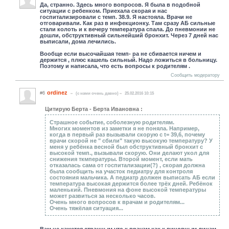
Да, странно. Здесь много вопросов. Я была в подобной
ситуации с ребенком. Приехала скорая и нас
госпитализировали с темп. 38.9. Я настояла. Врачи не
отговаривали. Как раз в инфекционку. Там сразу АБ сильные
стали колоть и к вечеру температура спала. До пневмонии не
дошли, обструктивный сильнейший бронхит. Через 7 дней нас
выписали, дома лечились.
Вообще если высочайшая темп- ра не сбивается ничем и
держится , плюс кашель сильный. Надо ложиться в больницу.
Поэтому и написала, что есть вопросы к родителям .
Сообщить модератору
ordinez
#6
(c нами очень давно)
25.02.2016 10:15
Цитирую Берта - Берта Ивановна :
Страшное событие, соболезную родителям.
Многих моментов из заметки я не поняла. Например,
когда в первый раз вызывали скорую с t= 39,6, почему
врачи скорой не " сбили" такую высокую температуру? У
меня у ребёнка весной был обструктивный бронхит с
высокой темп., вызывали скорую. Они делают укол для
снижения ткмпературы. Второй момент, если мать
отказалась сама от госпитализации(?) , скорая должна
была сообщить на участок педиатру для контроля
состояния мальчика. А педиатр должен выписать АБ если
температура высокая держится более трёх дней. Ребёнок
маленький. Пневмония на фоне высокой температуры
может развиться за несколько часов.
Очень много вопросов к врачам и родителям...
Очень тяжёлая ситуация...
Вам не кажется странным что к врачам как к виновным лицам