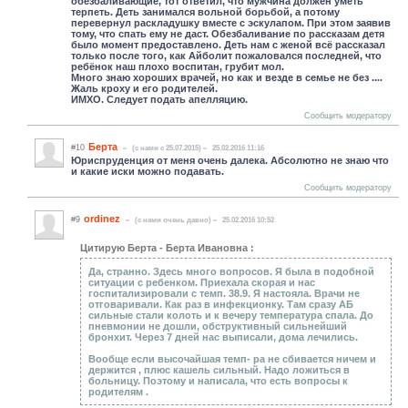
обезбаливающие, тот ответил, что мужчина должен уметь
терпеть. Деть занимался вольной борьбой, а потому
перевернул раскладушку вместе с эскулапом. При этом заявив
тому, что спать ему не даст. Обезбаливание по рассказам детя
было момент предоставлено. Деть нам с женой всё рассказал
только после того, как Айболит пожаловался последней, что
ребёнок наш плохо воспитан, грубит мол.
Много знаю хороших врачей, но как и везде в семье не без ....
Жаль кроху и его родителей.
ИМХО. Следует подать апелляцию.
Сообщить модератору
Берта
#10
(c нами с 25.07.2015)
25.02.2016 11:16
Юриспруденция от меня очень далека. Абсолютно не знаю что
и какие иски можно подавать.
Сообщить модератору
ordinez
#9
(c нами очень давно)
25.02.2016 10:52
Цитирую Берта - Берта Ивановна :
Да, странно. Здесь много вопросов. Я была в подобной
ситуации с ребенком. Приехала скорая и нас
госпитализировали с темп. 38.9. Я настояла. Врачи не
отговаривали. Как раз в инфекционку. Там сразу АБ
сильные стали колоть и к вечеру температура спала. До
пневмонии не дошли, обструктивный сильнейший
бронхит. Через 7 дней нас выписали, дома лечились.
Вообще если высочайшая темп- ра не сбивается ничем и
держится , плюс кашель сильный. Надо ложиться в
больницу. Поэтому и написала, что есть вопросы к
родителям .