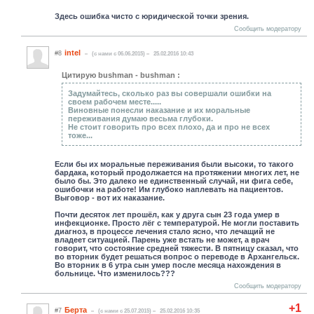
Здесь ошибка чисто с юридической точки зрения.
Сообщить модератору
intel
#8
(c нами с 06.06.2015)
25.02.2016 10:43
Цитирую bushman - bushman :
Задумайтесь, сколько раз вы совершали ошибки на
своем рабочем месте.....
Виновные понесли наказание и их моральные
переживания думаю весьма глубоки.
Не стоит говорить про всех плохо, да и про не всех
тоже...
Если бы их моральные переживания были высоки, то такого
бардака, который продолжается на протяжении многих лет, не
было бы. Это далеко не единственный случай, ни фига себе,
ошибочки на работе! Им глубоко наплевать на пациентов.
Выговор - вот их наказание.
Почти десяток лет прошёл, как у друга сын 23 года умер в
инфекционке. Просто лёг с температурой. Не могли поставить
диагноз, в процессе лечения стало ясно, что лечащий не
владеет ситуацией. Парень уже встать не может, а врач
говорит, что состояние средней тяжести. В пятницу сказал, что
во вторник будет решаться вопрос о переводе в Архангельск.
Во вторник в 6 утра сын умер после месяца нахождения в
больнице. Что изменилось???
Сообщить модератору
+1
Берта
#7
(c нами с 25.07.2015)
25.02.2016 10:35