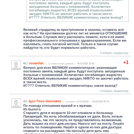
постоянно занята, каждый день будут поступать
запущенные больные с пневмонией. Количество
погибающих вырастет, ВСЕХ врачей поувольняют-
засудят, НИКТО не захочет работать в таком месте.
И???? Ответьте, ВЕЛИКИЕ комментаторы, каков выход?
Великий страдалец за преступников в халатах, оставить всё
как есть? На протяжении долгих лет не меняется ОТНОШЕНИЕ
к больным. Случаев могу рассказать немало, хотя я не имею
профессионального отношения к здравоохранению. Если им
наплевать, гнать поганой метлой. Только в таком случае
найдутся те, кто будет нормально работать.
Сообщить модератору
+1
vovanfan
#12
(c нами очень давно)
26.02.2016 10:50
Вопрос для всех ВЕЛИКИХ комментаторов: реанимация
постоянно занята, каждый день будут поступать запущенные
больные с пневмонией. Количество погибающих вырастет,
ВСЕХ врачей поувольняют-засудят, НИКТО не захочет работать
в таком месте.
И???? Ответьте, ВЕЛИКИЕ комментаторы, каков выход?
Сообщить модератору
Igor-Titov-vkontakte
#11
(c нами с 13.10.2014)
26.02.2016 09:41
По поводу отношения врачей и к врачам.
Из былого.
Старшего детя в возрасте 10 лет пложили в больницу.
Панариций. На ночь обезбаливающих не дали. Боль ночью
усилилась, так что заснуть не представлялось возможным.
Деть вышел на пост деж.сестры. Никого нет на посту. Пошёл
искать по помещениям. Нашёл в одном из них деж.дохтура
спавшего на расладушке. На просьбу детя дать ему