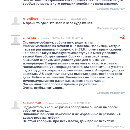
вообще то морального вреда ни копейки не предъявлено.
Сообщить модератору
ordinez
#5
(c нами очень давно)
25.02.2016 09:40
А врачи то где? Что зале в зале суда их нет.
Сообщить модератору
+2
Берта
#4
(c нами с 25.07.2015)
25.02.2016 07:38
Страшное событие, соболезную родителям.
Многих моментов из заметки я не поняла. Например, когда в
первый раз вызывали скорую с t= 39,6, почему врачи скорой
не " сбили" такую высокую температуру? У меня у ребёнка
весной был обструктивный бронхит с высокой темп.,
вызывали скорую. Они делают укол для снижения
ткмпературы. Второй момент, если мать отказалась сама от
госпитализации(?) , скорая должна была сообщить на участок
педиатру для контроля состояния мальчика. А педиатр должен
выписать АБ если температура высокая держится более трёх
дней. Ребёнок маленький. Пневмония на фоне высокой
температуры может развиться за несколько часов.
Очень много вопросов к врачам и родителям...
Очень тяжёлая ситуация...
Сообщить модератору
bushman
#3
(c нами очень давно)
25.02.2016 00:41
Задумайтесь, сколько раз вы совершали ошибки на своем
рабочем месте.....
Виновные понесли наказание и их моральные переживания
думаю весьма глубоки.
Не стоит говорить про всех плохо, да и про не всех тоже...
Сообщить модератору