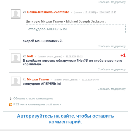
Сообщить модератору
Galina-Krasnova-vkontakte
#3
(c нами с 15.10.2014)
22.01.2016 15:13
Цитирую Мишки Гамми - Michael Joseph Jackson :
стопудово АПЕРЕЛЬ lol
скорей Меньшиковский.
Сообщить модератору
+1
bolt
#2
(c нами очень давно)
22.01.2016 15:12
В колбаске плесень обнаружили?Нет?И не гнобьте местного
кормильца....
Сообщить модератору
Мишки Гамми
#1
(c нами очень давно)
22.01.2016 14:45
стопудово АПЕРЕЛЬ lol
Сообщить модератору
Обновить список комментариев
RSS лента комментариев этой записи
Авторизуйтесь на сайте, чтобы оставить
комментарий.