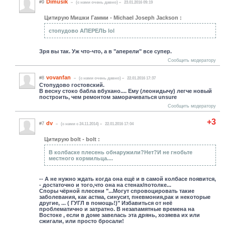
Dimusik
#9
(c нами очень давно)
23.01.2016 09:19
Цитирую Мишки Гамми - Michael Joseph Jackson :
стопудово АПЕРЕЛЬ lol
Зря вы так. Уж что-что, а в "аперели" все супер.
Сообщить модератору
vovanfan
#8
(c нами очень давно)
22.01.2016 17:37
Стопудово гостовский.
В весну стоко бабла вбухано.... Ему (леонидычу) легче новый
построить, чем ремонтом заморачиваться unsure
Сообщить модератору
+3
dv
#7
(c нами с 24.11.2014)
22.01.2016 17:04
Цитирую bolt - bolt :
В колбаске плесень обнаружили?Нет?И не гнобьте
местного кормильца....
-- А не нужно ждать когда она ещё и в самой колбасе появится,
- достаточно и того,что она на стенах/потолке...
Споры чёрной плесени "...Могут спровоцировать такие
заболевания, как астма, синусит, пневмония,рак и некоторые
другие, ... ( ГУГЛ в помощь!)" Избавиться от неё
проблематично и затратно. В незапамятные времена на
Востоке , если в доме завелась эта дрянь, хозяева их или
сжигали, или просто бросали!