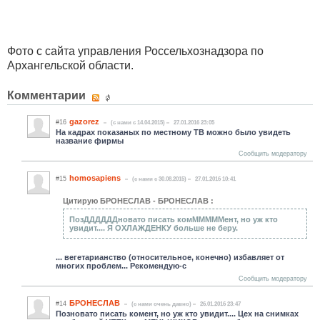
Фото с сайта управления Россельхознадзора по
Архангельской области.
Комментарии
gazorez
#16
(c нами с 14.04.2015)
27.01.2016 23:05
На кадрах показаных по местному ТВ можно было увидеть
название фирмы
Сообщить модератору
homosapiens
#15
(c нами с 30.08.2015)
27.01.2016 10:41
Цитирую БРОНЕСЛАВ - БРОНЕСЛАВ :
ПозДДДДДДновато писать комМММММент, но уж кто
увидит.... Я ОХЛАЖДЕНКУ больше не беру.
... вегетарианство (относительное, конечно) избавляет от
многих проблем... Рекомендую-с
Сообщить модератору
БРОНЕСЛАВ
#14
(c нами очень давно)
26.01.2016 23:47
Позновато писать комент, но уж кто увидит.... Цех на снимках