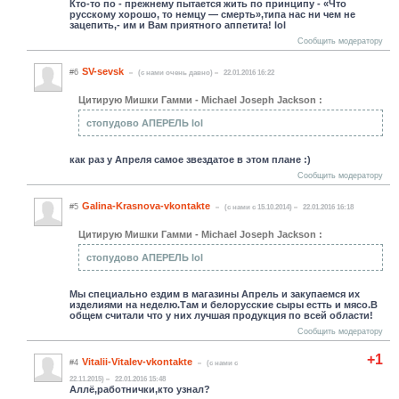
Кто-то по - прежнему пытается жить по принципу - «Что
русскому хорошо, то немцу ― смерть»,типа нас ни чем не
зацепить,- им и Вам приятного аппетита! lol
Сообщить модератору
SV-sevsk
#6
(c нами очень давно)
22.01.2016 16:22
Цитирую Мишки Гамми - Michael Joseph Jackson :
стопудово АПЕРЕЛЬ lol
как раз у Апреля самое звездатое в этом плане :)
Сообщить модератору
Galina-Krasnova-vkontakte
#5
(c нами с 15.10.2014)
22.01.2016 16:18
Цитирую Мишки Гамми - Michael Joseph Jackson :
стопудово АПЕРЕЛЬ lol
Мы специально ездим в магазины Апрель и закупаемся их
изделиями на неделю.Там и белорусские сыры естть и мясо.В
общем считали что у них лучшая продукция по всей области!
Сообщить модератору
+1
Vitalii-Vitalev-vkontakte
#4
(c нами с
22.11.2015)
22.01.2016 15:48
Аллё,работнички,кто узнал?