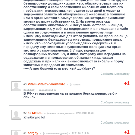
безнадзорных домашних животных, обязано возвратить их
собственнику, а если собственник животных или место его
пребывания неизвестны, не позднее трех дней с момента
задержания заявить об обнаруженных животных в полицию
или в орган местного самоуправления, которые принимают
меры к розыску собственника. 2. На время розыска
собственника животных они могут быть оставлены лицом,
задержавшим их, у себя на содержании и в пользовании либо
сданы на содержание и в пользование другому лицу,
имеющему необходимые для этого условия. По просьбе лица,
задержавшего безнадзорных животных, подыскание лица,
имеющего необходимые условия для их содержания, и
передачу ему животных осуществляют полиция или орган
местного самоуправления. 3. Лицо, задержавшее
безнадзорных животных, и лицо, которому они переданы на
содержание и в пользование, обязаны их надлежаще
содержать и при наличии вины отвечают за гибель и порчу
животных в пределах их стоимости.
-----А про бомжей есть местный докУмент?
Сообщить модератору
+1
Vitalii-Vitalev-vkontakte
#3
(c нами с
22.11.2015)
22.01.2016 12:00
В РФ нет разрешения на эвтаназию безнадзорных рыб и
свиней...
Сообщить модератору
4итатель
#2
(c нами очень давно)
22.01.2016 11:48
Улыбнуло lol
Сообщить модератору
+1
sergey
#1
(c нами очень давно)
22.01.2016 11:44