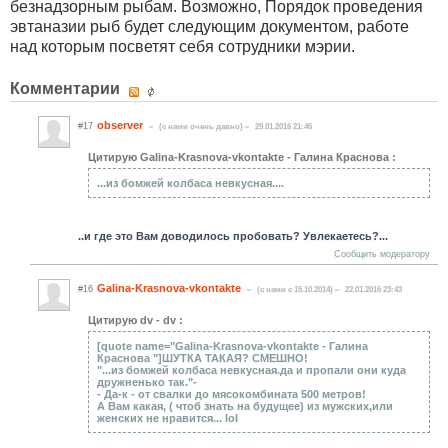
безнадзорным рыбам. Возможно, Порядок проведения
эвтаназии рыб будет следующим документом, работе
над которым посветят себя сотрудники мэрии.
Комментарии
observer
#17
(c нами очень давно)
29.01.2016 21:46
Цитирую Galina-Krasnova-vkontakte - Галина Краснова :
...из бомжей колбаса невкусная....
..и где это Вам доводилось пробовать? Увлекаетесь?...
Сообщить модератору
Galina-Krasnova-vkontakte
#16
(c нами с 15.10.2014)
22.01.2016 23:43
Цитирую dv - dv :
[quote name="Galina-Krasnova-vkontakte - Галина
Краснова "]ШУТКА ТАКАЯ? СМЕШНО!
"...из бомжей колбаса невкусная.да и пропали они куда
дружненько так."-
- Да-к - от свалки до мясокомбината 500 метров!
А Вам какая, ( чтоб знать на будущее) из мужских,или
женских не нравится... lol