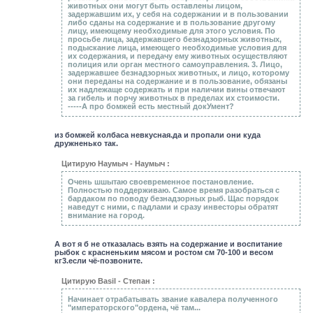
животных они могут быть оставлены лицом,
задержавшим их, у себя на содержании и в пользовании
либо сданы на содержание и в пользование другому
лицу, имеющему необходимые для этого условия. По
просьбе лица, задержавшего безнадзорных животных,
подыскание лица, имеющего необходимые условия для
их содержания, и передачу ему животных осуществляют
полиция или орган местного самоуправления. 3. Лицо,
задержавшее безнадзорных животных, и лицо, которому
они переданы на содержание и в пользование, обязаны
их надлежаще содержать и при наличии вины отвечают
за гибель и порчу животных в пределах их стоимости.
-----А про бомжей есть местный докУмент?
из бомжей колбаса невкусная.да и пропали они куда
дружненько так.
Цитирую Hаумыч - Hаумыч :
Очень шшытаю своевременное постановление.
Полностью поддерживаю. Самое время разобраться с
бардаком по поводу безнадзорных рыб. Щас порядок
наведут с ними, с падлами и сразу инвесторы обратят
внимание на город.
А вот я б не отказалась взять на содержание и воспитание
рыбок с красненьким мясом и ростом см 70-100 и весом
кг3.если чё-позвоните.
Цитирую Basil - Степан :
Начинает отрабатывать звание кавалера полученного
"императорского"ордена, чё там...