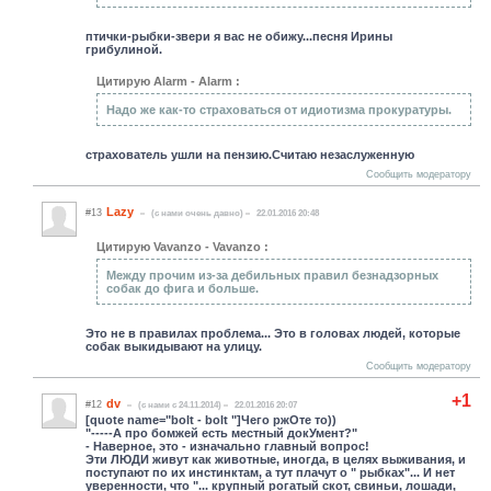
птички-рыбки-звери я вас не обижу...песня Ирины
грибулиной.
Цитирую Alarm - Alarm :
Надо же как-то страховаться от идиотизма прокуратуры.
страхователь ушли на пензию.Считаю незаслуженную
Сообщить модератору
Lazy
#13
(c нами очень давно)
22.01.2016 20:48
Цитирую Vavanzo - Vavanzo :
Между прочим из-за дебильных правил безнадзорных
собак до фига и больше.
Это не в правилах проблема... Это в головах людей, которые
собак выкидывают на улицу.
Сообщить модератору
+1
dv
#12
(c нами с 24.11.2014)
22.01.2016 20:07
[quote name="bolt - bolt "]Чего ржОте то))
"-----А про бомжей есть местный докУмент?"
- Наверное, это - изначально главный вопрос!
Эти ЛЮДИ живут как животные, иногда, в целях выживания, и
поступают по их инстинктам, а тут плачут о " рыбках"... И нет
уверенности, что "... крупный рогатый скот, свиньи, лошади,