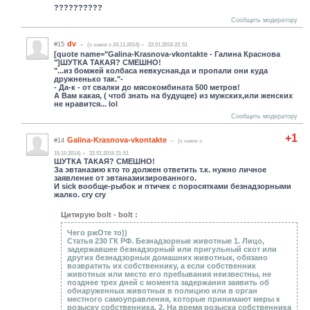
??????????
Сообщить модератору
dv
#15
(c нами с 24.11.2014)
22.01.2016 22:51
[quote name="Galina-Krasnova-vkontakt
e - Галина Краснова
"]ШУТКА ТАКАЯ? СМЕШНО!
"...из бомжей колбаса невкусная.да и пропали они куда
дружненько так."-
- Да-к - от свалки до мясокомбината 500 метров!
А Вам какая, ( чтоб знать на будущее) из мужских,или женских
не нравится... lol
Сообщить модератору
+1
Galina-Krasnova-vkontakte
#14
(c нами с
15.10.2014)
22.01.2016 21:51
ШУТКА ТАКАЯ? СМЕШНО!
За эвтаназию кто то должен ответить т.к. нужно личное
заявление от эвтаназиизированного.
И sick вообще-рыбок и птичек с поросятками безнадзорными
жалко. cry cry
Цитирую bolt - bolt :
Чего ржОте то))
Статья 230 ГК РФ. Безнадзорные животные 1. Лицо,
задержавшее безнадзорный или пригульный скот или
других безнадзорных домашних животных, обязано
возвратить их собственнику, а если собственник
животных или место его пребывания неизвестны, не
позднее трех дней с момента задержания заявить об
обнаруженных животных в полицию или в орган
местного самоуправления, которые принимают меры к
розыску собственника. 2. На время розыска собственника