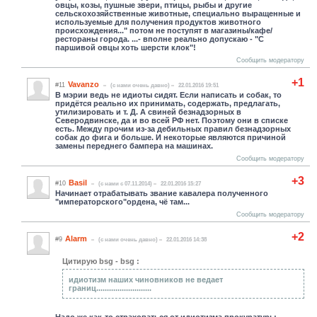
овцы, козы, пушные звери, птицы, рыбы и другие
сельскохозяйственные животные, специально выращенные и
используемые для получения продуктов животного
происхождения..." потом не поступят в магазины/кафе/
рестораны города. ...- вполне реально допускаю - "С
паршивой овцы хоть шерсти клок"!
Сообщить модератору
+1
Vavanzo
#11
(c нами очень давно)
22.01.2016 19:51
В мэрии ведь не идиоты сидят. Если написать и собак, то
придётся реально их принимать, содержать, предлагать,
утилизировать и т. Д. А свиней безнадзорных в
Северодвинске, да и во всей РФ нет. Поэтому они в списке
есть. Между прочим из-за дебильных правил безнадзорных
собак до фига и больше. И некоторые являются причиной
замены переднего бампера на машинах.
Сообщить модератору
+3
Basil
#10
(c нами с 07.11.2014)
22.01.2016 15:27
Начинает отрабатывать звание кавалера полученного
"императорского"ордена, чё там...
Сообщить модератору
+2
Alarm
#9
(c нами очень давно)
22.01.2016 14:38
Цитирую bsg - bsg :
идиотизм наших чиновников не ведает
границ..........................
Надо же как-то страховаться от идиотизма прокуратуры.