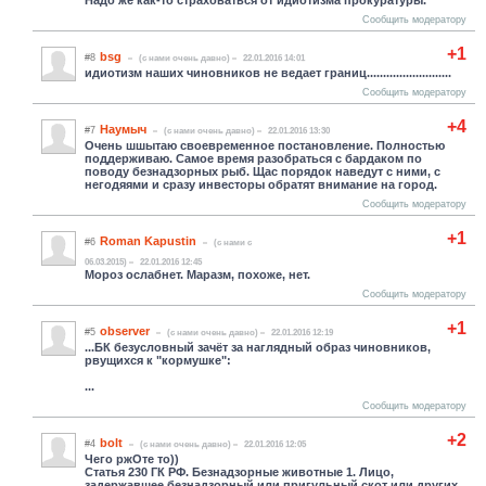
Сообщить модератору
+1
bsg
#8
(c нами очень давно)
22.01.2016 14:01
идиотизм наших чиновников не ведает границ........................
..
Сообщить модератору
+4
Hаумыч
#7
(c нами очень давно)
22.01.2016 13:30
Очень шшытаю своевременное постановление. Полностью
поддерживаю. Самое время разобраться с бардаком по
поводу безнадзорных рыб. Щас порядок наведут с ними, с
негодяями и сразу инвесторы обратят внимание на город.
Сообщить модератору
+1
Roman Kapustin
#6
(c нами с
06.03.2015)
22.01.2016 12:45
Мороз ослабнет. Маразм, похоже, нет.
Сообщить модератору
+1
observer
#5
(c нами очень давно)
22.01.2016 12:19
...БК безусловный зачёт за наглядный образ чиновников,
рвущихся к "кормушке":
...
Сообщить модератору
+2
bolt
#4
(c нами очень давно)
22.01.2016 12:05
Чего ржОте то))
Статья 230 ГК РФ. Безнадзорные животные 1. Лицо,
задержавшее безнадзорный или пригульный скот или других