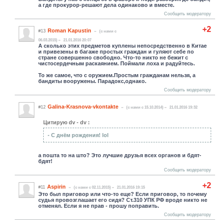
а где прокурор-решают дела одинаково и вместе.
Сообщить модератору
+2
Roman Kapustin
#13
(c нами с
06.03.2015)
21.01.2016 20:07
А сколько этих предметов куплены непосредственно в Китае
и привезены в багаже простых граждан и гуляют себе по
стране совершенно свободно. Что-то никто не бежит с
чистосердечным раскаянием. Поймали лоха и радуйтесь.
То же самое, что с оружием.Простым гражданам нельзя, а
бандиты вооружены. Парадокс,однако.
Сообщить модератору
Galina-Krasnova-vkontakte
#12
(c нами с 15.10.2014)
21.01.2016 19:32
Цитирую dv - dv :
- С днём рождения! lol
а пошта то на што? Это лучшие друзья всех органов и бдят-
бдят!
Сообщить модератору
+2
Aspirin
#11
(c нами с 02.11.2015)
21.01.2016 19:15
Это был приговор или что-то еще? Если приговор, то почему
судья провозглашает его сидя? Ст.310 УПК РФ вроде никто не
отменял. Если я не прав - прошу поправить.
Сообщить модератору