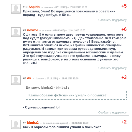
+5
Aspirin
#10
(c нами с 02.11.2015)
21.01.2016 19:03
Приехали, блин! Возвращаемся потихоньку в советский
период - куда нибудь в 50-е...
Сообщить модератору
+6
novvol
#9
(c нами с 05.03.2015)
21.01.2016 18:53
Офигеть!!! А если в моем авто трекер установлен, меня тоже
под суд!!! (раз уж шпиономания). Действительно, чем камера в
ручке отличается от камеры в телефоне? Бред какой-то.
ФСБшникам заняться нечем, из фигни шпионские скандалы
раздувают. И какими критериями руководствовался суд,
определив это изделие специальным техническим изделием.
Это действующая ручка, просто добавлена камера, не вижу
разницы с телефоном, у того тоже основная функция- это
звонить!
Сообщить модератору
+3
dv
#8
(c нами с 24.11.2014)
21.01.2016 18:28
Цитирую bimba2 - bimba2 :
Каким образом фсб-эшники узнали о посылке?
- С днём рождения! lol
Сообщить модератору
+2
bimba2
#7
(c нами очень давно)
21.01.2016 18:10
Каким образом фсб-эшники узнали о посылке?