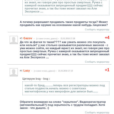
их знает, не говоря уже про простых смертных. Ручка с
камерой оказывается запрещенный предмет))))) сейчас
прочитал знаю, а так бы тоже может заказал на Али
Экспрессе ....
А почему разрешают продавать такие предметы тогда? Может
продавать как оружие на основании какой нибудь лицензии?
Сообщить модератору
+4
Gazov
#5
(c нами очень давно)
21.01.2016 17:26
Да что за фигня то такая???? как узнать можно это покупать
или нельзя? у нас столько оказывается различных законов - с
ума можно сойти, не каждый юрист их знает, не говоря уже про
простых смертных. Ручка с камерой оказывается запрещенный
предмет))))) сейчас прочитал знаю, а так бы тоже может заказал
на Али Экспрессе ....
Сообщить модератору
+1
Lazy
#4
(c нами очень давно)
21.01.2016 17:13
Цитирую bsg - bsg :
какой-то бред...........теперь все регистраторы можно под
статью подвести.начать можно с советских
магнитофонов.у них микрофон для записи был.......
Обратите внимание на слово "скрытное". Видеорегистратор
(автомобильный?) под скрытность с трудом попадает. Хотя
закон - что дышло. :)
Сообщить модератору