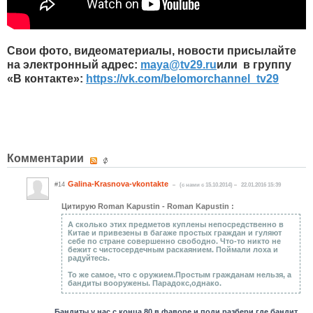
Свои фото, видеоматериалы, новости присылайте
на электронный адрес:
maya
@
tv
29.
ru
или в группу
«В контакте»:
https://vk.com/belomorchannel_tv29
Комментарии
Galina-Krasnova-vkontakte
#14
(c нами с 15.10.2014)
22.01.2016 15:39
Цитирую Roman Kapustin - Roman Kapustin :
А сколько этих предметов куплены непосредственно в
Китае и привезены в багаже простых граждан и гуляют
себе по стране совершенно свободно. Что-то никто не
бежит с чистосердечным раскаянием. Поймали лоха и
радуйтесь.
То же самое, что с оружием.Простым гражданам нельзя, а
бандиты вооружены. Парадокс,однако.
Бандиты у нас с конца 80 в фаворе и поди разбери.где бандит,