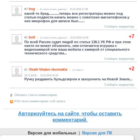
bsg
#3
(c нами очень давно)
21.01.2016 17:08
какой-то бред...........теперь все регистраторы можно под
статью подвести.начать можно с советских магнитофонов.у
них микрофон для записи был.......
Сообщить модератору
+7
bolt
#2
(c нами очень давно)
21.01.2016 16:58
По всей Рассее судят людей по статье 138.1 УК РФ и при этом
никто не может объяснить ,чем отличается игрушка с
видеокамерой или ваша мобила с камерой от специального
технического средства...
Сообщить модератору
+2
Vitalii-Vitalev-vkontakte
#1
(c нами с
22.11.2015)
21.01.2016 16:50
Ручку раздавить бульдозером и захоронить на Новой Земле...
Сообщить модератору
Обновить список комментариев
RSS лента комментариев этой записи
Авторизуйтесь на сайте, чтобы оставить
комментарий.
Версия для мобильных
|
Версия для ПК