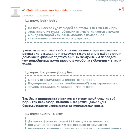
Сообщить модератору
+4
Galina-Krasnova-vkontakte
#6
(c нами с
15.10.2014)
21.01.2016 17:33
Цитирую bolt - bolt :
По всей Рассее судят людей по статье 138.1 УК РФ и при
этом никто не может объяснить ,чем отличается игрушка
с видеокамерой или ваша мобила с камерой от
специального технического средства...
у власти шпиономания-боятся что заснимут при получении
взятки или отката.а то и подсунут такую хрень в кабинете или
дома.как в фильме "детективы".Вы чё-лучше им перебдеть
чем недобдеть.а может просто ручкобоязнь-болезнь у власти
такая.
Цитирую Lazy - everybody lies :
Обратите внимание на слово "скрытное".
Видеорегистратор (автомобильный?) под скрытность с
трудом попадает. Хотя закон - что дышло. :)
Так была инициатива у ментов в начале такой счастливой
поры.как навигатор, пытались запретить.даже суды
были.которыми занимались автоправозащитники.
Цитирую Gazov - Gazov :
Да что за фигня то такая???? как узнать можно это
покупать или нельзя? у нас столько оказывается
различных законов - с ума можно сойти, не каждый юрист