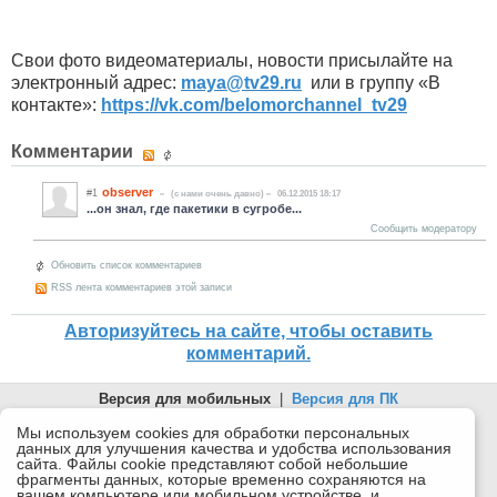
Свои фото видеоматериалы, новости присылайте на
электронный адрес:
maya
@
tv
29.
ru
или в группу «В
контакте»:
https://vk.com/belomorchannel_tv29
Комментарии
observer
#1
(c нами очень давно)
06.12.2015 18:17
...он знал, где пакетики в сугробе...
Сообщить модератору
Обновить список комментариев
RSS лента комментариев этой записи
Авторизуйтесь на сайте, чтобы оставить
комментарий.
Версия для мобильных
|
Версия для ПК
© 2026 Беломорканал Северодвинск tv29.ru
Мы используем cookies для обработки персональных
данных для улучшения качества и удобства использования
Joomla!
is Free Software released under the GNU General Public
сайта. Файлы cookie представляют собой небольшие
License.
фрагменты данных, которые временно сохраняются на
вашем компьютере или мобильном устройстве, и